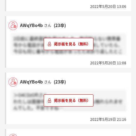
この面談は内々定でなくても設定されるものなのでし
2022年5月20日 13:06
ょうか、、？当日まで気になるので教えて頂けると嬉
しいです！
AWqYBo4b
(23卒)
さん
2日前に最終面接を受けました。昨日知らない携帯番
号から電話があり迷惑電話かと思い無視していたら、
今日も同じ番号から電話があったため折り返したとこ
ろ、人事の方でした。電話でそのまま内々定ですと結
2022年5月20日 11:08
果をいただき、後日の面談のご案内を受けました。
AWqYBo4b
(23卒)
さん
＞O4CDzOftさん
わたしは面接中に結果連絡について何も触れられませ
んでした。不安ですね…
2022年5月19日 21:16