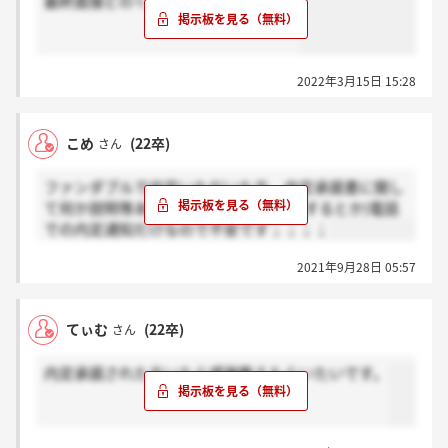
最終面接どのくらいで連絡来ますか？
2022年3月15日 15:28
こめ
(22卒)
さん
ファンダブルで内定いただいた方、内定承諾書に関し
て何か説明等ありましたか？(いつ送付するとか)電話
での内定通知だけなので不安です；；；；
2021年9月28日 05:57
てぃむ
(22卒)
さん
内定承諾された方いたら感謝教えもらいたいです。