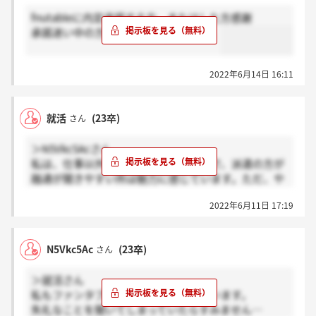
fnutableに内定承諾する方、またはした方感謝
承諾迷い中の方ホント？お願いします。
2022年6月14日 16:11
就活
(23卒)
さん
＞N5Vkc5Acさん
私は、仕事以外にやりたい事があるので、派遣の方が
融通が聞きやすい所は魅力に感じています。ただ、や
りたい事にお金がかかるので住宅手当や給料が比較的
2022年6月11日 17:19
安めな所、また大学まで行って派遣になる事にやはり
抵抗感はありますね、、
N5Vkc5Ac
(23卒)
さん
＞就活さん
私もファンタブルの内定承諾で悩んでいます。
失礼なことを聞いてしまっていたらすみません…