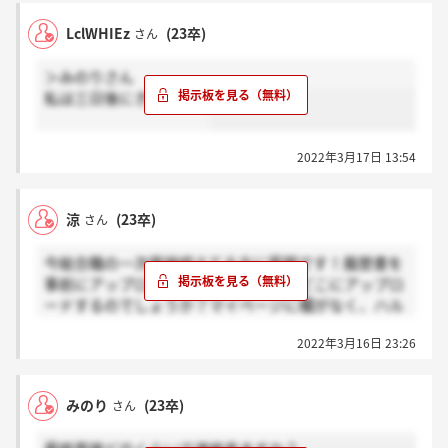
LclWHIEz
(23卒)
さん
＞みのりさん
私は三日後にきました！
2022年3月17日 13:54
涼
(23卒)
さん
今総合職の一次面接控えてる方に質問です！履歴書を
事前にアップロードとあるのですが、どこにアップロ
ードするのでしょうか？マイページに欄がなく、ハル
タカも使ったことがなく、わからなくて困ってま
2022年3月16日 23:26
す…?
みのり
(23卒)
さん