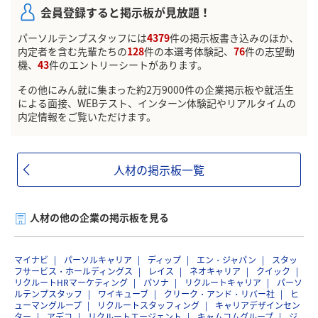
会員登録すると掲示板が見放題！
パーソルテンプスタッフには
4379
件の掲示板書き込みのほか、
内定者を含む先輩たちの
128
件の本選考体験記、
76
件の志望動
機、
43
件のエントリーシートがあります。
その他にみん就に集まった約2万9000件の企業掲示板や就活生
による面接、WEBテスト、インターン体験記やリアルタイムの
内定情報をご覧いただけます。
人材の掲示板一覧
人材の他の企業の掲示板を見る
マイナビ
パーソルキャリア
ディップ
エン・ジャパン
スタッ
フサービス・ホールディングス
レイス
ネオキャリア
クイック
リクルートHRマーケティング
パソナ
リクルートキャリア
パーソ
ルテンプスタッフ
ワイキューブ
クリーク・アンド・リバー社
ヒ
ューマングループ
リクルートスタッフィング
キャリアデザインセン
ター
アデコ
リクルートエージェント
キャムコムグループ
ジ