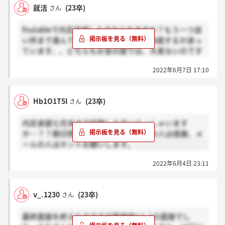
就活
(23卒)
さん
fnutableで内定承諾した方おられますか？もう一つ良
い所まで進んでいる企業があって内定承諾するか迷っ
ています、、どちらもお金の面では、大差ないのです
が、、
2022年6月7日 17:10
Hb1O1T5l
(23卒)
さん
内定承諾七月末まで延期した方いらっしゃいます
か…？？期日問わず延期した方で電話の人は感謝、メ
ールの人はホントお願いします。
2022年6月4日 23:11
v_.1230
(23卒)
さん
最終面接を終えたのですが面接官2人:1の面接でし