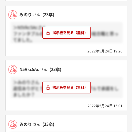
います！
みのり
(23卒)
さん
＞N5Vkc5Acさん
ファンタブルの方なんですね！てっきり総合職と思っ
てました。
事務で働きたいのなら、ファンタブルはありな気がし
2022年5月24日 19:20
ます。企業の一般職の採用自体がめちゃくちゃ減って
いて難しいので！
N5Vkc5Ac
(23卒)
さん
＞みのりさん
返信ありがとうございます。ファンタブルで承諾をし
ましたか？
派遣ということで、逃げたと思われてしまい正直どう
2022年5月24日 15:01
すればいいのかわからずにいます。
みのり
(23卒)
さん