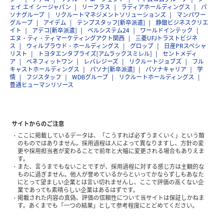
ェイ エイ シージャパン
リーフラス
ラディアホールディングス
パ
ソナグループ
リクルートマネジメントソリューションズ
マンパワー
グループ
アイデム
テンプスタッフ[新卒派遣]
静銀ビジネスクリエ
イト
アデコ[新卒派遣]
ベルシステム24
ワールドインテック
エヌ・ティ・ティマーケティングアクト関西
三菱UFJトラストビジネ
ス
ウィルプラウド・ホールディングス
グロップ
日産PRスペシャ
リスト
トヨタエンタプライズ[アムラックスミレル]
セントメディ
ア
ベネフィットワン
レバレジーズ
リクルートジョブズ
フル
キャストホールディングス
パソナ[新卒派遣]
パソナキャリア
学
情
フジスタッフ
WDBグループ
リクルートホールディングス
豊通ヒューマンリソース
サイトからのご注意
ここに掲載しているデータは、「こうすれば必ずうまくいく」という類
のものではありません。採用過程は人によって異なりますし、方針の変
更や採用担当者が変わることで前年と大幅に変更される場合もありえま
す。
また、言うまでもないことですが、採用過程に対する感じ方は主観的な
ものに過ぎません。他人が誉めているからといってかならずしもあなた
にとって望ましい企業とは言い切れませんし、ここで評価の高くない企
業であっても素晴らしい企業はあるはずです。
掲載された内容の真偽、評価の信頼性について当サイトは保証しかねま
す。あくまでも「一つの結果」として参考程度にとどめてください。