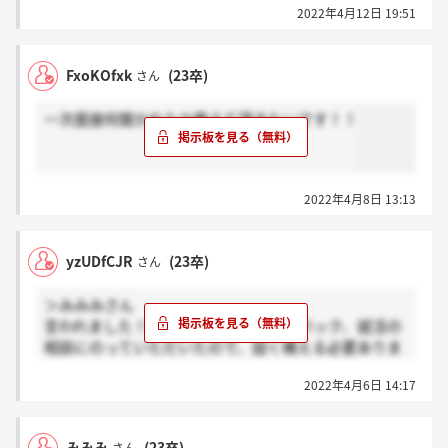
2022年4月12日 19:51
FxoKOfxk
(23卒)
さん
一次面接何聞かれたか教えて頂きたいです！！
2022年4月8日 13:13
yzUDfCJR
(23卒)
さん
＞みみみさん
言われました！結果と面接のフィードバック、就活の
相談にのっていただいたので、固く構える必要ありま
せん！
2022年4月6日 14:17
みみみ
(23卒)