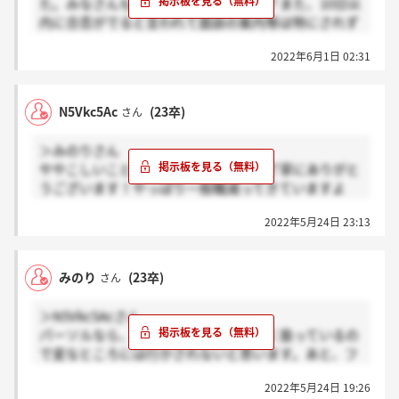
た。みなさんも同様でしたでしょうか？また、10日以
内に合否がでると言われて面談の案内等は特にされず
不安だったのですが最近受けた方で結果は何日以内に
2022年6月1日 02:31
きましたでしょうか？
N5Vkc5Ac
(23卒)
さん
＞みのりさん
ややこしいこと聞いてすみません、ご丁寧にありがと
うございます！やっぱり一般職減ってきていますよ
ね…
2022年5月24日 23:13
参考にさせていただきます！本当にありがとうござい
ます！とても助かりましたT_T
みのり
(23卒)
さん
＞N5Vkc5Acさん
パーソルなら、大きい会社の派遣を多く扱っているの
で変なところには行かされないと思います。あと、フ
ァンタブルは派遣先の社員に途中出切り替わる人が多
2022年5月24日 19:26
いので、事務職がいいなら一つの手としてありだと思