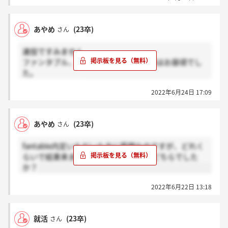
あやめ
(23卒)
さん
連投ですみません。
ファンタブル、3日で連絡が来て時間帯はお昼頃でし
た。
ご参考になれば。
2022年6月24日 17:09
あやめ
(23卒)
さん
fantable内定いただいた方に質問なのですが、どれく
らいで結果来ましたか？電話とメールどちらでした
か？
2022年6月22日 13:18
就活
(23卒)
さん