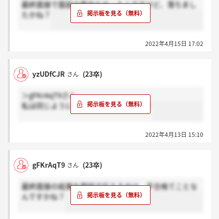
最終面接で面談の案内なかったんですけど、落ちまし
たかね？
2022年4月15日 17:02
yzUDfCJR
(23卒)
さん
＞gFKrAqT9さん
私は同じように言われて合格でしたよ！
2022年4月13日 15:10
gFKrAqT9
(23卒)
さん
最終面接の結果を面談で伝えるのは、不合格てことな
んですかね？