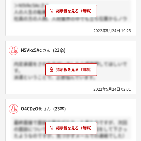
＞N5Vkc5Acさん
人の人生の転機に関われる仕事
社員の方の人柄、人材業界の中でも立ち位置からノウ
ハウも構築されており安定性もあるということから承
2022年5月24日 10:25
諾しました。
N5Vkc5Ac
(23卒)
さん
内定承諾をされた方がいましたら感謝押してほしいで
す。
派遣ということで、正直悩んでいます。
承諾した理由もあれば教えてください。
2022年5月24日 02:01
O4CDzOft
(23卒)
さん
最終面接で面談の案内がなかった者なのですが、次回
の面談について連絡がきました。（電話をして下さっ
たようなのですが、気づかずメールでの連絡でした）