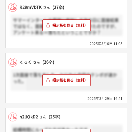
R29mVbTK
(27卒)
さん
サマーインターンの面接に参加して次の日に面接結果
ではなく、面接のアンケートが送られきたのですが、
アンケート来る＝落ちたということですか？
2025年3月6日 11:05
くっく
(26卒)
さん
1次面接で落ちました。とにかく会話のテンポが速か
った。
2025年3月29日 16:41
n2lIQkD2
(25卒)
さん
結構時間にルーズな方が多かったです。