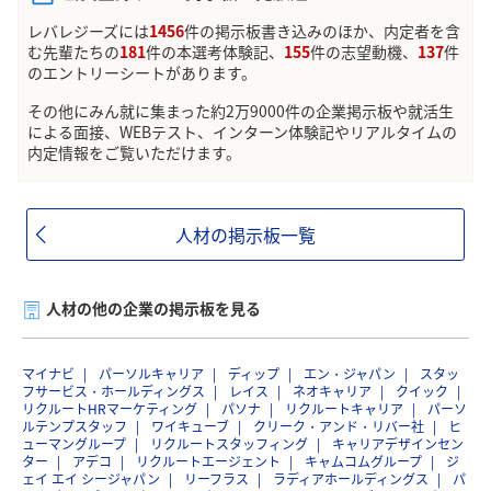
レバレジーズには
1456
件の掲示板書き込みのほか、内定者を含
む先輩たちの
181
件の本選考体験記、
155
件の志望動機、
137
件
のエントリーシートがあります。
その他にみん就に集まった約2万9000件の企業掲示板や就活生
による面接、WEBテスト、インターン体験記やリアルタイムの
内定情報をご覧いただけます。
人材の掲示板一覧
人材の他の企業の掲示板を見る
マイナビ
パーソルキャリア
ディップ
エン・ジャパン
スタッ
フサービス・ホールディングス
レイス
ネオキャリア
クイック
リクルートHRマーケティング
パソナ
リクルートキャリア
パーソ
ルテンプスタッフ
ワイキューブ
クリーク・アンド・リバー社
ヒ
ューマングループ
リクルートスタッフィング
キャリアデザインセン
ター
アデコ
リクルートエージェント
キャムコムグループ
ジ
ェイ エイ シージャパン
リーフラス
ラディアホールディングス
パ