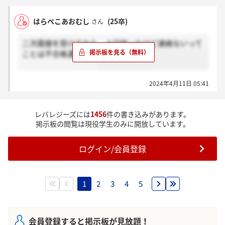
はらぺこあおむし
(25卒)
さん
二次面接を受けてから、４日経ったけど連絡ないって
ことは不合格濃厚？？
2024年4月11日 05:41
レバレジーズには
1456
件の書き込みがあります。
掲示板の閲覧は現役学生のみに開放しています。
ログイン/会員登録
1
2
3
4
5
会員登録すると掲示板が見放題！