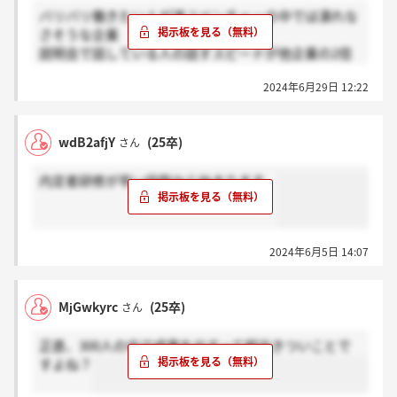
バリバリ働きたい人が選ぶベンチャーの中では潰れな
さそうな企業
説明会で話している人の話すスピードが他企業の2倍
弱ぐらいで面食らった
2024年6月29日 12:22
wdB2afjY
(25卒)
さん
内定者研修が早い段階から始まります。
2024年6月5日 14:07
MjGwkyrc
(25卒)
さん
正直、300人の中で成果を出すって相当きついことで
すよね？