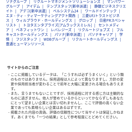
ソナグループ
リクルートマネジメントソリューションズ
マンパワー
グループ
アイデム
テンプスタッフ[新卒派遣]
静銀ビジネスクリエ
イト
アデコ[新卒派遣]
ベルシステム24
ワールドインテック
エヌ・ティ・ティマーケティングアクト関西
三菱UFJトラストビジネ
ス
ウィルプラウド・ホールディングス
グロップ
日産PRスペシャ
リスト
トヨタエンタプライズ[アムラックスミレル]
セントメディ
ア
ベネフィットワン
レバレジーズ
リクルートジョブズ
フル
キャストホールディングス
パソナ[新卒派遣]
パソナキャリア
学
情
フジスタッフ
WDBグループ
リクルートホールディングス
豊通ヒューマンリソース
サイトからのご注意
ここに掲載しているデータは、「こうすれば必ずうまくいく」という類
のものではありません。採用過程は人によって異なりますし、方針の変
更や採用担当者が変わることで前年と大幅に変更される場合もありえま
す。
また、言うまでもないことですが、採用過程に対する感じ方は主観的な
ものに過ぎません。他人が誉めているからといってかならずしもあなた
にとって望ましい企業とは言い切れませんし、ここで評価の高くない企
業であっても素晴らしい企業はあるはずです。
掲載された内容の真偽、評価の信頼性について当サイトは保証しかねま
す。あくまでも「一つの結果」として参考程度にとどめてください。