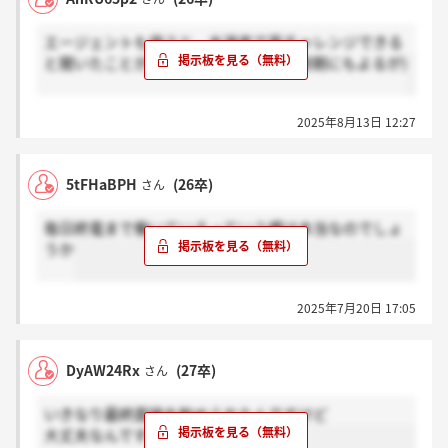
エージェントも使うと、本選考で再チャレンジできる
と聞いたことがある。(1回目に受けた時期にもよるが)
2025年8月13日 12:27
5tFHaBPH
(26卒)
さん
毎日終電まで働いているっていう噂は本当なのでしょ
うか
2025年7月20日 17:05
DyAW24Rx
(27卒)
さん
いきなり最終面接を勧められたんですけど
大丈夫なんですか？