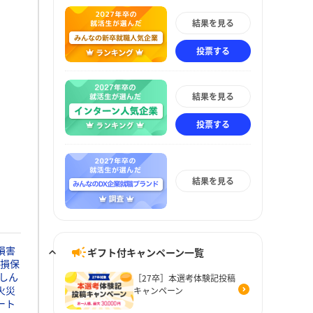
結果を見る
投票する
結果を見る
投票する
結果を見る
損害
ギフト付キャンペーン一覧
損保
しん
［27卒］本選考体験記投稿
火災
キャンペーン
ート