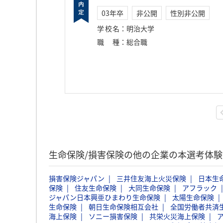
03年卒
非公開
性別非公開
学校名
：
明治大学
職種
：
総合職
生命保険/損害保険の他の企業の本選考体
損害保険ジャパン
三井住友海上火災保険
日本生
保険
住友生命保険
大同生命保険
アフラック
ジャパン日本興亜ひまわり生命保険
太陽生命保険
生命保険
朝日生命保険相互会社
全国労働者共済
海上保険
ソニー損害保険
共栄火災海上保険