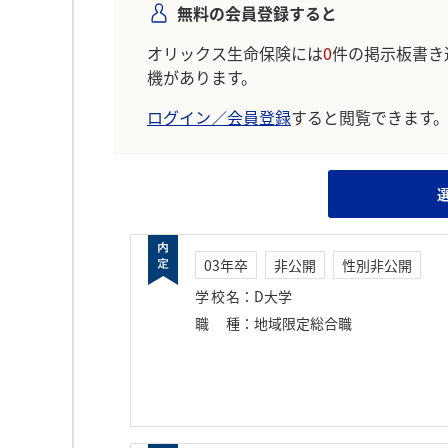
無料の会員登録すると
オリックス生命保険には
0
件の掲示板書き
機があります。
ログイン／会員登録
すると閲覧できます
03年卒
非公開
性別非公開
学校名
：
D大学
職種
：
地域限定総合職