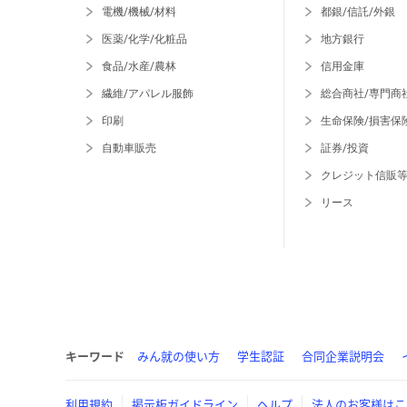
電機/機械/材料
都銀/信託/外銀
医薬/化学/化粧品
地方銀行
食品/水産/農林
信用金庫
繊維/アパレル服飾
総合商社/専門商
印刷
生命保険/損害保
自動車販売
証券/投資
クレジット信販
リース
キーワード
みん就の使い方
学生認証
合同企業説明会
利用規約
掲示板ガイドライン
ヘルプ
法人のお客様はこ