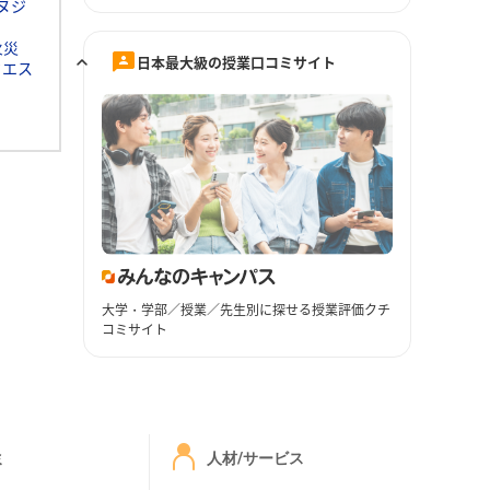
ヌジ
火災
日本最大級の授業口コミサイト
ドエス
大学・学部／授業／先生別に探せる授業評価クチ
コミサイト
ミ
人材/サービス