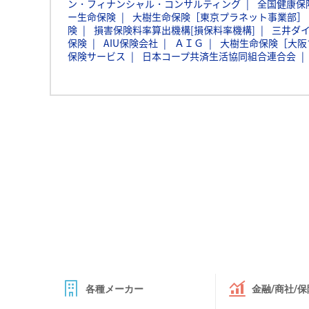
ン・フィナンシャル・コンサルティング
全国健康保
ー生命保険
大樹生命保険［東京プラネット事業部］
険
損害保険料率算出機構[損保料率機構]
三井ダ
保険
AIU保険会社
ＡＩＧ
大樹生命保険［大阪
保険サービス
日本コープ共済生活協同組合連合会
各種メーカー
金融/商社/保