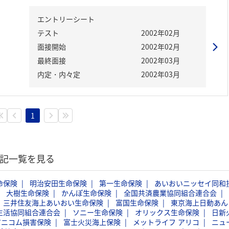
エントリーシート
テスト
2002年02月
面接開始
2002年02月
最終面接
2002年03月
内定・内々定
2002年03月
1
験記一覧を見る
命保険
明治安田生命保険
第一生命保険
あいおいニッセイ同和
大樹生命保険
かんぽ生命保険
全国共済農業協同組合連合会
三井住友海上あいおい生命保険
富国生命保険
東京海上日動あん
生活協同組合連合会
ソニー生命保険
オリックス生命保険
日新
アニコム損害保険
富士火災海上保険
メットライフ アリコ
ニュ