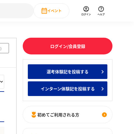
イベント
ログイン
ヘルプ
Event
の新卒就職人気企業ランキング
みんなのインターン人気企業ランキン
直近のイベント一覧
ログイン/会員登録
2
)
もっと見る
 IT・DX現場社員インタビュー
選考体験記を投稿する
の新卒就職人気企業ランキング
みんなのインターン人気企業ランキン
インターン体験記を投稿する
初めてご利用される方