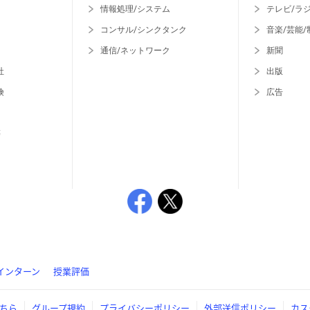
情報処理/システム
テレビ/ラ
コンサル/シンクタンク
音楽/芸能/
通信/ネットワーク
新聞
社
出版
険
広告
等
インターン
授業評価
ちら
グループ規約
プライバシーポリシー
外部送信ポリシー
カス