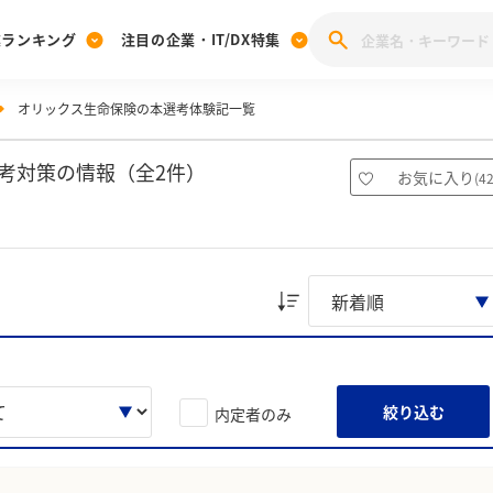
業ランキング
注目の企業・IT/DX特集
オリックス生命保険の本選考体験記一覧
注目の企業特集
みんなのIT業界新卒就職人気企業ランキング
みんな
[27卒] 本選考体験記投稿キャンペーン
28卒 注目企業特集
27卒 注目企業特集
みんなのDX企業就職ブランド調査
考対策の情報（全2件）
お気に入り
(
4
注目のIT・DX企業特集
28卒 IT・DX企業特集
27卒 IT・DX企業特集
28卒
みんなのIT業界新卒就職人気企業ランキング
みんな
企業研究
絞り込む
内定者のみ