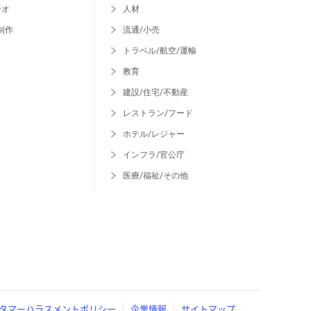
ジオ
人材
制作
流通/小売
トラベル/航空/運輸
教育
建設/住宅/不動産
レストラン/フード
ホテル/レジャー
インフラ/官公庁
医療/福祉/その他
タマーハラスメントポリシー
企業情報
サイトマップ