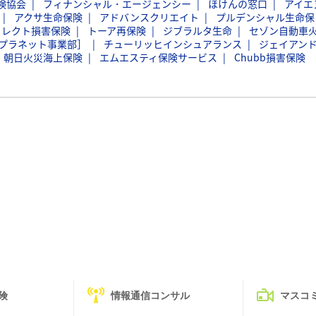
険協会
フィナンシャル・エージェンシー
ほけんの窓口
アイエ
アクサ生命保険
アドバンスクリエイト
プルデンシャル生命保
イレクト損害保険
トーア再保険
ジブラルタ生命
セゾン自動車
プラネット事業部］
チューリッヒインシュアランス
ジェイアン
朝日火災海上保険
エムエスティ保険サービス
Chubb損害保険
険
情報通信コンサル
マスコ