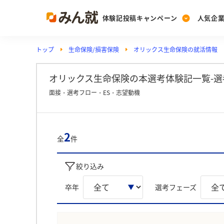
体験記投稿キャンペーン
人気企
トップ
生命保険/損害保険
オリックス生命保険の就活情報
Post
Ranking
PickUp
投稿する
ランキングを見る
注目の企業特集
オリックス生命保険の本選考体験記一覧-選
面接・選考フロー・ES・志望動機
Vote
投票する
2
全
件
動画で知ろう！業界・
絞り込み
卒年
選考フェーズ