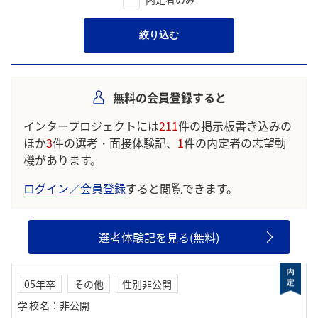
絞り込む
無料の会員登録すると
インタープロジェクトには
211
件の掲示板書き込みの
ほか
3
件の選考・面接体験記、
1
件の内定者の志望動
機があります。
ログイン／会員登録
すると閲覧できます。
選考体験記を見る(無料)
05年卒
その他
性別非公開
学校名
：
非公開