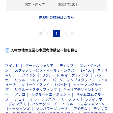
内定・内々定
2002年10月
体験記の詳細はこちら
1
人材の他の企業の本選考体験記一覧を見る
マイナビ
パーソルキャリア
ディップ
エン・ジャパ
ン
スタッフサービス・ホールディングス
レイス
ネオキ
ャリア
クイック
リクルートHRマーケティング
パソ
ナ
リクルートキャリア
パーソルテンプスタッフ
ワイキ
ューブ
クリーク・アンド・リバー社
ヒューマングルー
プ
リクルートスタッフィング
キャリアデザインセンタ
ー
アデコ
リクルートエージェント
キャムコムグルー
プ
ジェイ エイ シージャパン
リーフラス
ラディアホー
ルディングス
パソナグループ
リクルートマネジメントソ
リューションズ
マンパワーグループ
アイデム
テンプス