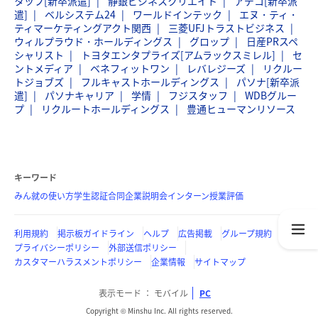
タッフ[新卒派遣]
静銀ビジネスクリエイト
アデコ[新卒派
遣]
ベルシステム24
ワールドインテック
エヌ・ティ・
ティマーケティングアクト関西
三菱UFJトラストビジネス
ウィルプラウド・ホールディングス
グロップ
日産PRスペ
シャリスト
トヨタエンタプライズ[アムラックスミレル]
セ
ントメディア
ベネフィットワン
レバレジーズ
リクルー
トジョブズ
フルキャストホールディングス
パソナ[新卒派
遣]
パソナキャリア
学情
フジスタッフ
WDBグルー
プ
リクルートホールディングス
豊通ヒューマンリソース
キーワード
みん就の使い方
学生認証
合同企業説明会
インターン
授業評価
利用規約
掲示板ガイドライン
ヘルプ
広告掲載
グループ規約
プライバシーポリシー
外部送信ポリシー
カスタマーハラスメントポリシー
企業情報
サイトマップ
表示モード
モバイル
PC
Copyright © Minshu Inc. All rights reserved.