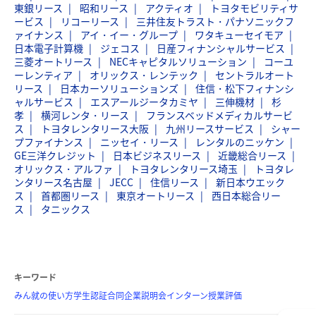
東銀リース
昭和リース
アクティオ
トヨタモビリティサ
ービス
リコーリース
三井住友トラスト・パナソニックフ
ァイナンス
アイ・イー・グループ
ワタキューセイモア
日本電子計算機
ジェコス
日産フィナンシャルサービス
三菱オートリース
NECキャピタルソリューション
コーユ
ーレンティア
オリックス・レンテック
セントラルオート
リース
日本カーソリューションズ
住信・松下フィナンシ
ャルサービス
エスアールジータカミヤ
三伸機材
杉
孝
横河レンタ・リース
フランスベッドメディカルサービ
ス
トヨタレンタリース大阪
九州リースサービス
シャー
プファイナンス
ニッセイ・リース
レンタルのニッケン
GE三洋クレジット
日本ビジネスリース
近畿総合リース
オリックス・アルファ
トヨタレンタリース埼玉
トヨタレ
ンタリース名古屋
JECC
住信リース
新日本ウエック
ス
首都圏リース
東京オートリース
西日本総合リー
ス
タニックス
キーワード
みん就の使い方
学生認証
合同企業説明会
インターン
授業評価