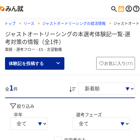
トップ
リース
ジャストオートリーシングの就活情報
ジャストオート
ジャストオートリーシングの本選考体験記一覧-選
考対策の情報（全1件）
面接・選考フロー・ES・志望動機
お気に入り
(
77
)
体験記を投稿する
1
全
件
絞り込み
卒年
選考フェーズ
内定者のみ