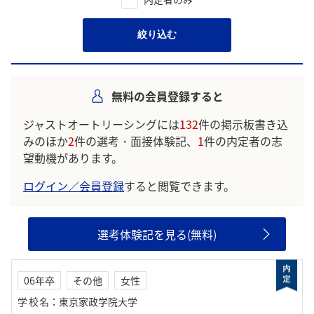
絞り込む
無料の会員登録すると
ジャストオートリーシングには
132
件の掲示板書き込
みのほか
2
件の選考・面接体験記、
1
件の内定者の志
望動機があります。
ログイン／会員登録
すると閲覧できます。
選考体験記を見る(無料)
06年卒
その他
女性
学校名
：
東京家政学院大学