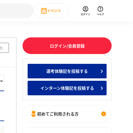
イベント
ログイン
ヘルプ
Event
の新卒就職人気企業ランキング
みんなのインターン人気企業ランキン
直近のイベント一覧
ログイン/会員登録
7
)
もっと見る
 IT・DX現場社員インタビュー
選考体験記を投稿する
の新卒就職人気企業ランキング
みんなのインターン人気企業ランキン
インターン体験記を投稿する
初めてご利用される方