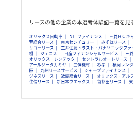
リースの他の企業の本選考体験記一覧を見
オリックス自動車
NTTファイナンス
三菱ＨＣキ
蓉総合リース
東京センチュリー
みずほリース
リコーリース
三井住友トラスト・パナソニックファ
機
ジェコス
日産フィナンシャルサービス
三
オリックス・レンテック
セントラルオートリース
アールジータカミヤ
三伸機材
杉孝
横河レン
阪
九州リースサービス
シャープファイナンス
ジネスリース
近畿総合リース
オリックス・アル
住信リース
新日本ウエックス
首都圏リース
東