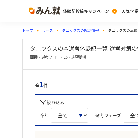
体験記投稿キャンペーン
人気企
トップ
リース
タニックスの就活情報
タニックスの本選
Post
Ranking
PickUp
投稿する
ランキングを見る
注目の企業特集
タニックスの本選考体験記一覧-選考対策の
面接・選考フロー・ES・志望動機
Vote
投票する
1
全
件
動画で知ろう！業界・
絞り込み
卒年
選考フェーズ