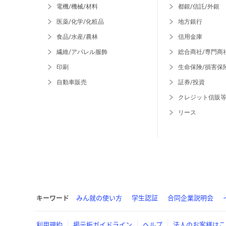
電機/機械/材料
都銀/信託/外銀
医薬/化学/化粧品
地方銀行
食品/水産/農林
信用金庫
繊維/アパレル服飾
総合商社/専門商
印刷
生命保険/損害保
自動車販売
証券/投資
クレジット信販
リース
キーワード
みん就の使い方
学生認証
合同企業説明会
利用規約
掲示板ガイドライン
ヘルプ
法人のお客様はこ