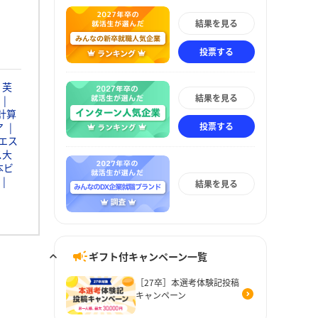
結果を見る
投票する
芙
結果を見る
計算
投票する
ア
エス
ス大
本ビ
結果を見る
ギフト付キャンペーン一覧
［27卒］本選考体験記投稿
キャンペーン