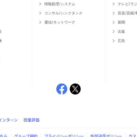
情報処理/システム
テレビ/ラ
コンサル/シンクタンク
音楽/芸能/
通信/ネットワーク
新聞
社
出版
険
広告
等
インターン
授業評価
ちら
グループ規約
プライバシーポリシー
外部送信ポリシー
カス