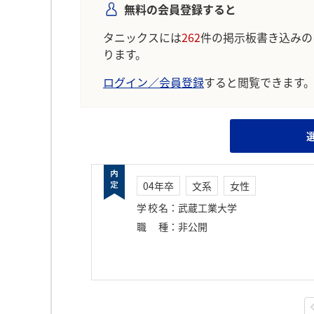
無料の会員登録すると
タニックスには
262
件の掲示板書き込みの
ります。
ログイン／会員登録
すると閲覧できます
04年卒
文系
女性
学校名
：
武蔵工業大学
職種
：
非公開