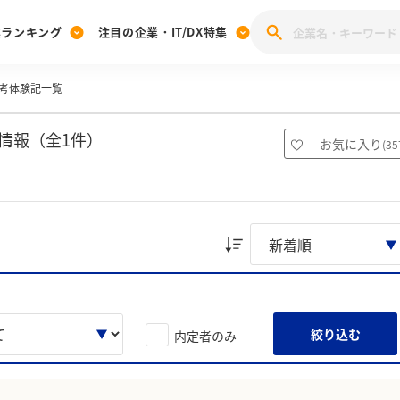
業ランキング
注目の企業・IT/DX特集
考体験記一覧
注目の企業特集
みんなのIT業界新卒就職人気企業ランキング
みんな
[27卒] 本選考体験記投稿キャンペーン
28卒 注目企業特集
27卒 注目企業特集
みんなのDX企業就職ブランド調査
情報（全1件）
お気に入り
(
35
注目のIT・DX企業特集
28卒 IT・DX企業特集
27卒 IT・DX企業特集
28卒
みんなのIT業界新卒就職人気企業ランキング
みんな
企業研究
絞り込む
内定者のみ