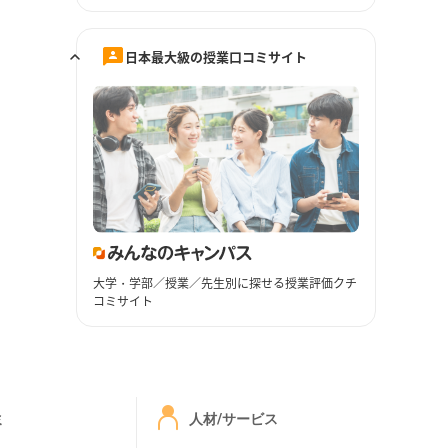
日本最大級の授業口コミサイト
大学・学部／授業／先生別に探せる授業評価クチ
コミサイト
ミ
人材/サービス