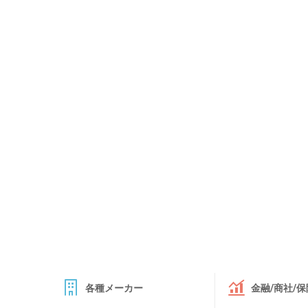
各種メーカー
金融/商社/保