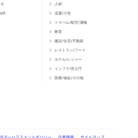
ジオ
人材
制作
流通/小売
トラベル/航空/運輸
教育
建設/住宅/不動産
レストラン/フード
ホテル/レジャー
インフラ/官公庁
医療/福祉/その他
タマーハラスメントポリシー
企業情報
サイトマップ