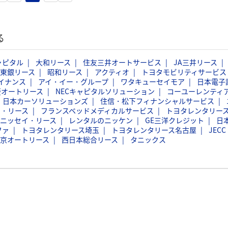
る
ャピタル
大和リース
住友三井オートサービス
JA三井リース
東銀リース
昭和リース
アクティオ
トヨタモビリティサービス
イナンス
アイ・イー・グループ
ワタキューセイモア
日本電子
菱オートリース
NECキャピタルソリューション
コーユーレンティ
日本カーソリューションズ
住信・松下フィナンシャルサービス
タ・リース
フランスベッドメディカルサービス
トヨタレンタリー
ニッセイ・リース
レンタルのニッケン
GE三洋クレジット
日
ファ
トヨタレンタリース埼玉
トヨタレンタリース名古屋
JECC
京オートリース
西日本総合リース
タニックス