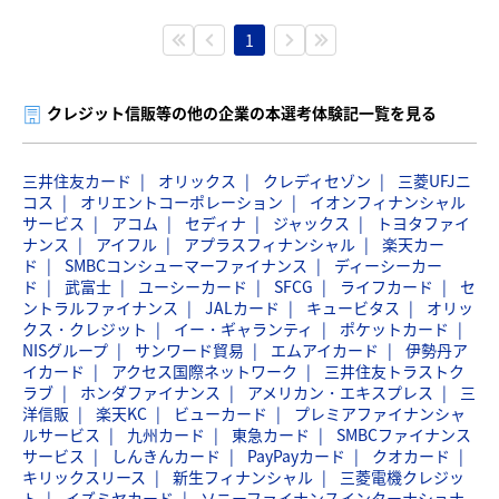
1
クレジット信販等の他の企業の本選考体験記一覧を見る
三井住友カード
オリックス
クレディセゾン
三菱UFJニ
コス
オリエントコーポレーション
イオンフィナンシャル
サービス
アコム
セディナ
ジャックス
トヨタファイ
ナンス
アイフル
アプラスフィナンシャル
楽天カー
ド
SMBCコンシューマーファイナンス
ディーシーカー
ド
武富士
ユーシーカード
SFCG
ライフカード
セ
ントラルファイナンス
JALカード
キュービタス
オリッ
クス・クレジット
イー・ギャランティ
ポケットカード
NISグループ
サンワード貿易
エムアイカード
伊勢丹ア
イカード
アクセス国際ネットワーク
三井住友トラストク
ラブ
ホンダファイナンス
アメリカン・エキスプレス
三
洋信販
楽天KC
ビューカード
プレミアファイナンシャ
ルサービス
九州カード
東急カード
SMBCファイナンス
サービス
しんきんカード
PayPayカード
クオカード
キリックスリース
新生フィナンシャル
三菱電機クレジッ
ト
イズミヤカード
ソニーファイナンスインターナショナ