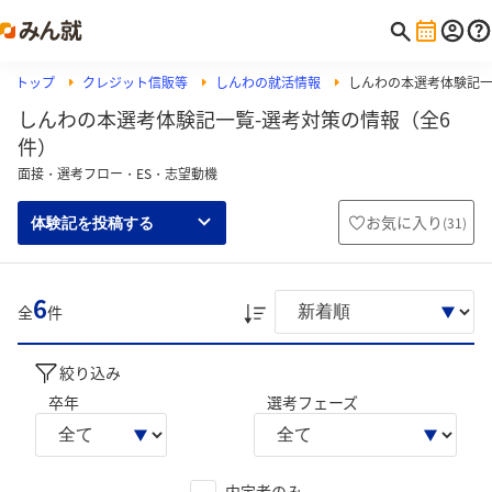
トップ
クレジット信販等
しんわの就活情報
しんわの本選考体験記
しんわの本選考体験記一覧-選考対策の情報（全6
件）
面接・選考フロー・ES・志望動機
お気に入り
(
31
)
体験記を投稿する
6
全
件
絞り込み
卒年
選考フェーズ
内定者のみ