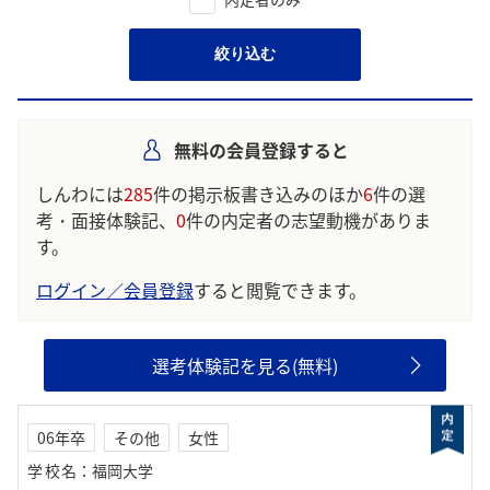
絞り込む
無料の会員登録すると
しんわには
285
件の掲示板書き込みのほか
6
件の選
考・面接体験記、
0
件の内定者の志望動機がありま
す。
ログイン／会員登録
すると閲覧できます。
選考体験記を見る(無料)
06年卒
その他
女性
学校名
：
福岡大学