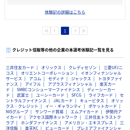
体験記の詳細はこちら
1
クレジット信販等の他の企業の本選考体験記一覧を見る
三井住友カード
オリックス
クレディセゾン
三菱UFJニ
コス
オリエントコーポレーション
イオンフィナンシャル
サービス
アコム
セディナ
ジャックス
トヨタファイ
ナンス
アイフル
アプラスフィナンシャル
楽天カー
ド
SMBCコンシューマーファイナンス
ディーシーカー
ド
武富士
ユーシーカード
SFCG
ライフカード
セ
ントラルファイナンス
JALカード
キュービタス
オリッ
クス・クレジット
イー・ギャランティ
ポケットカード
NISグループ
サンワード貿易
エムアイカード
伊勢丹ア
イカード
アクセス国際ネットワーク
三井住友トラストク
ラブ
ホンダファイナンス
アメリカン・エキスプレス
三
洋信販
楽天KC
ビューカード
プレミアファイナンシャ