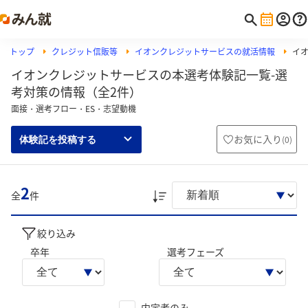
トップ
クレジット信販等
イオンクレジットサービスの就活情報
イ
イオンクレジットサービスの本選考体験記一覧-選
考対策の情報（全2件）
面接・選考フロー・ES・志望動機
お気に入り
(
0
)
体験記を投稿する
2
全
件
絞り込み
卒年
選考フェーズ
内定者のみ