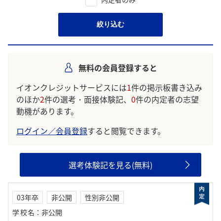
絞り込む
無料の会員登録すると
イオンクレジットサービスには
1
件の掲示板書き込み
のほか
2
件の選考・面接体験記、
0
件の内定者の志望
動機があります。
ログイン／会員登録
すると閲覧できます。
選考体験記を見る(無料)
03年卒
非公開
性別非公開
学校名
：
非公開