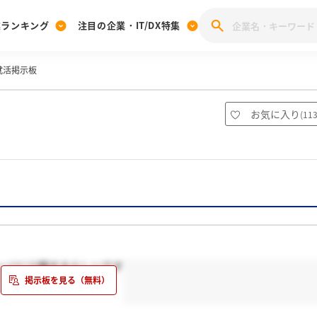
業ランキング
注目の企業・IT/DX特集
就活掲示板
注目の企業特集
みんなのIT業界新卒就職人気企業ランキング
みんな
[27卒] 本選考体験記投稿キャンペーン
28卒 注目企業特集
27卒 注目企業特集
みんなのDX企業就職ブランド調査
お気に入り
(
11
注目のIT・DX企業特集
28卒 IT・DX企業特集
27卒 IT・DX企業特集
28卒
みんなのIT業界新卒就職人気企業ランキング
みんな
企業研究
ージに公開するらしいです