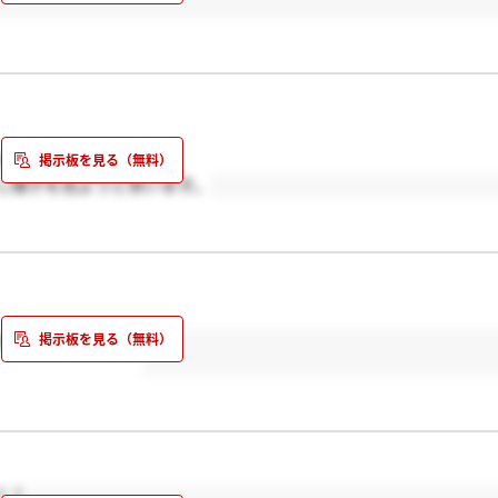
ですよね…。
し様子を見ようと思います。
なってきました、、
？？