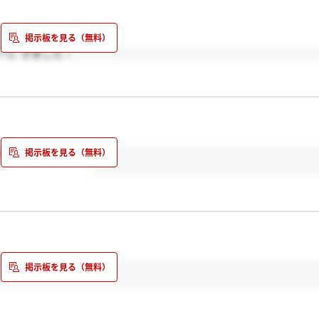
？に きました！
だ来てないです！！