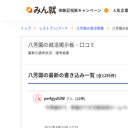
体験記投稿キャンペーン
人気企
トップ
レストラン/フード
八芳園の就活情報
八芳園の
Post
Ranking
PickUp
投稿する
ランキングを見る
注目の企業特集
八芳園の就活掲示板・口コミ
最新の選考状況・選考結果
Vote
八芳園の最新の書き込み一覧
投票する
(全1295件)
動画で知ろう！業界・
pe4gydUW
さん
(22卒)
今準備中で、準備ができ次第採用ホームペ
2021年4月23日 17:23