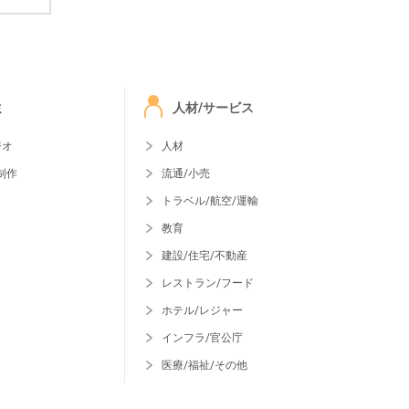
ミ
人材/サービス
ジオ
人材
制作
流通/小売
トラベル/航空/運輸
教育
建設/住宅/不動産
レストラン/フード
ホテル/レジャー
インフラ/官公庁
医療/福祉/その他