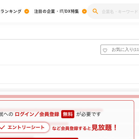
業ランキング
注目の企業・IT/DX特集
注目の企業特集
みんなのIT業界新卒就職人気企業ランキング
みんな
[27卒] 本選考体験記投稿キャンペーン
28卒 注目企業特集
27卒 注目企業特集
みんなのDX企業就職ブランド調査
お気に入り
(
11
注目のIT・DX企業特集
28卒 IT・DX企業特集
27卒 IT・DX企業特集
28卒
みんなのIT業界新卒就職人気企業ランキング
みんな
企業研究