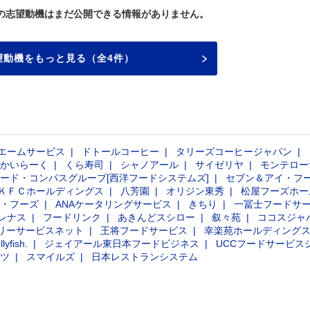
の志望動機はまだ公開できる情報がありません。
望動機をもっと見る（全4件）
エームサービス
ドトールコーヒー
タリーズコーヒージャパン
かいらーく
くら寿司
シャノアール
サイゼリヤ
モンテロー
ード・コンパスグループ[西洋フードシステムズ]
セブン＆アイ・フ
ＫＦＣホールディングス
八芳園
オリジン東秀
松屋フーズホー
・フーズ
ANAケータリングサービス
きちり
一冨士フードサ
レナス
フードリンク
あきんどスシロー
叙々苑
ココスジャ
イリーサービスネット
王将フードサービス
幸楽苑ホールディング
llyfish.
ジェイアール東日本フードビジネス
UCCフードサービス
ツ
スマイルズ
日本レストランシステム