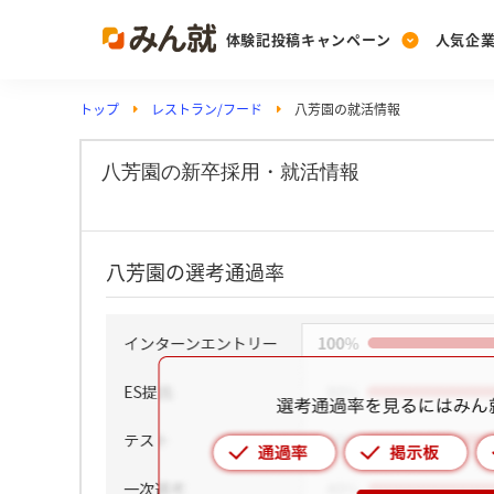
体験記投稿キャンペーン
人気企
トップ
レストラン/フード
八芳園の就活情報
Post
Ranking
PickUp
投稿する
ランキングを見る
注目の企業特集
八芳園の新卒採用・就活情報
Vote
八芳園の選考通過率
投票する
動画で知ろう！業界・