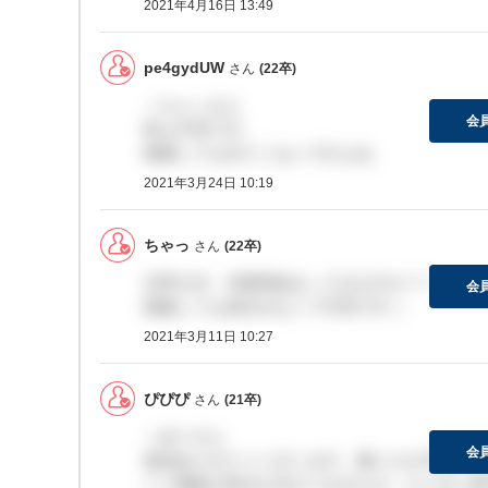
2021年4月16日 13:49
pe4gydUW
さん
(22卒)
＞ちゃっさん
会
私も不安です。
検索しても出てこないですよね
2021年3月24日 10:19
ちゃっ
さん
(22卒)
22卒の方、本選考始まってきますか？？
会
検索しても表示がなくて不安ですっ
2021年3月11日 10:27
ぴぴぴ
さん
(21卒)
＞ゆーさん
会
返信ありがとうございます。届いたか不安です
いつ連絡が来るか分かりませんが、もう少し様