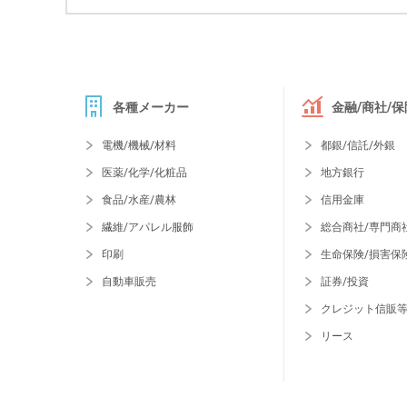
各種メーカー
金融/商社/保
電機/機械/材料
都銀/信託/外銀
医薬/化学/化粧品
地方銀行
食品/水産/農林
信用金庫
繊維/アパレル服飾
総合商社/専門商
印刷
生命保険/損害保
自動車販売
証券/投資
クレジット信販
リース