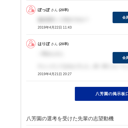
ぽっぽ
さん
(20卒)
会
最終選考って何次ですか？
2019年4月22日 11:43
はりぼ
さん
(20卒)
＞和みんさん
会
チェックしてませんでした…18：00くらい？に
2019年4月21日 20:27
八芳園の掲示板口
八芳園の選考を受けた先輩の志望動機