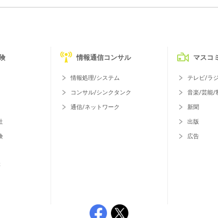
険
情報通信コンサル
マスコ
情報処理/システム
テレビ/ラ
コンサル/シンクタンク
音楽/芸能/
通信/ネットワーク
新聞
社
出版
険
広告
等