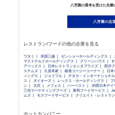
八芳園の選考を受けた先輩
八芳園の志
レストラン/フードの他の企業を見る
ワタミ
米国三越
ゼンショーホールディングス
マクドナルドホールディングス
グリーンハウス
す
アペックス
日本レストランエンタプライズ
西洋フ
ステムズ
久原本家
銀座コージーコーナー
日本
ィングス
ジョイフル
チタカ・インターナショナル
ス
ダイオーズ
レックス・ホールディングス
プ
ン
大庄
メフォス
ハーベスト
JR西日本デ
三光マーケティングフーズ
東和フードサービス
Je
ムズ
モスフードサービス
クリエイト・レストラン
ホットカンパニー