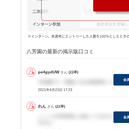
※インターン、本選考にエントリーした人数を100％としたとき
八芳園の最新の掲示版口コミ
pe4gydUW
さん
(22卒)
会
今準備中で、準備ができ次第採用ホームページ
2021年4月23日 17:23
れん
さん
(22卒)
ここって22卒採用もう終わってますか？？？
会
のかな…