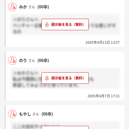
将来的な目標があり、しっかりした自分を持っていな
みか
(00卒)
さん
い人はあきらめた方がいいと思います。
成長させるにはいい環境といいますが、逆に言えばそ
＞のりさんへ
れだけ劣悪な環境ということです。
ベンチャー企業って自営業と似ているような感じがす
この手の企業に入社して、精神的に病む人は多いで
るの
す。
みんなで会社を大きくしていくと言う事で、辛い事や
それだけは覚悟しておいてください。
2005年4月13日 13:57
大変な事もあると思うんだけど、常に自分との戦いだ
し、自分自身を成長させるには良い環境だと思いま
す。
のり
(06卒)
さん
＞みかさんへ
私は今関西に住んでいるので、この会社も
希望してみようかと思っています。
本当は、食品関係を希望していたんですが、
2005年4月7日 17:31
先輩の話を聞いたら、以前読んだリクルートの
初期の頃にこの会社は似ているのかな・・・って
思ったので。
もやし
(06卒)
さん
リクルートも食品関係じゃないですけどね（笑
もやしさんも書いてらっしゃるように、
ここの会社サイコー！！
終身雇用を望む人には、こういう会社は向いて