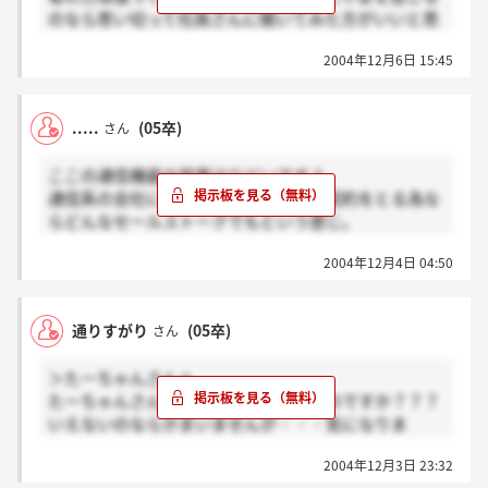
のなら思い切って社員さんに聞いてみた方がいいと思
いますよ。やっぱりこれからずっと働くと考えれば、
2004年12月6日 15:45
不安を払拭しておく必要があると思うし、自分が納得
出来ないまま就職するのも後々大変だと思います。
.....
(05卒)
さん
ここの通信機器の営業はひどいですよ。
通信系の会社には多いらしいですが、契約をとる為な
らどんなセールストークでもという感じ。
うそじゃないですよ。アルバイトで入ってから入社
2004年12月4日 04:50
する事を勧めます。
通りすがり
(05卒)
さん
＞たーちゃんさんへ
たーちゃんさんはなぜそんなに詳しいのですか？？？
いえないのならかまいませんが・・・気になりま
す・・・
2004年12月3日 23:32