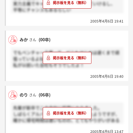
実力主義でキャリアに関係なくあがっていけるし、
いないかも知れないですけど、できたら一人でも
平等にチャンスもあるらしい
生きていけるような、力を付けたいと考えて
逆に終身雇用を望む人はこの会社には
いるので、頑張ってみようかと思っています。
2005年4月6日 19:41
合わないかもねっ
とにかく私はここでやっていきます
みか
(00卒)
さん
でもベンチャー企業って、どこもはじめは遅くまで頑
張っているよねぇ～
私が以前いた会社もそうでしたよ！
2005年4月6日 19:40
ところで、のりさんは、この会社を希望しているので
すか？
のり
(06卒)
さん
先輩が新卒でこの会社に採用になりました。
しばらくアルバイトとしても働いていたようですが、
確かに帰宅時間は遅いものの、とてもやりがいがある
って
2005年4月6日 13:47
言ってましたよ。