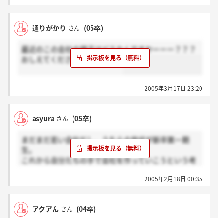
通りがかり
(05卒)
さん
最近のこの会社の調子はどうなんですかーーー？？？
おしえてくださいーーー！！！
2005年3月17日 23:20
asyura
(05卒)
さん
まだまだ若い会社だし、うちらの世代が新卒第一期
生。
これから自分たちの手で会社を作っていこうという考
えを持っている人達のじゃませんで下され。
2005年2月18日 00:35
アクアん
(04卒)
さん