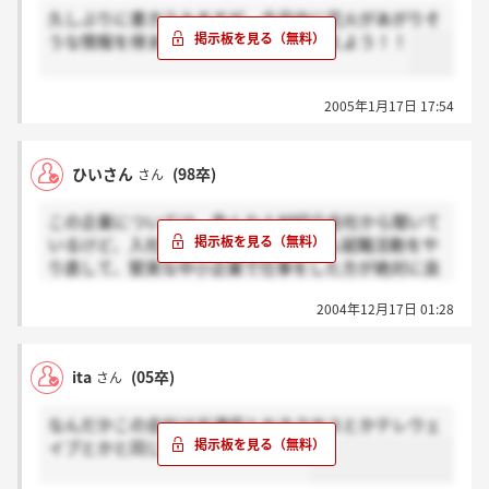
久しぶりに書き込みますが、今月中に花火があがりそ
うな情報を得ましたよ。身の振り方考えよう！！
2005年1月17日 17:54
ひいさん
(98卒)
さん
この企業については、色んな人材紹介会社から聞いて
いるけど、入社を迷っているくらいなら就職活動をや
り直して、堅実な中小企業で仕事をした方が絶対に良
いと思います。この企業のレベルをご存知になりたい
2004年12月17日 01:28
方は、人事等から来る書類やメールの文章能力を見て
下さい。ここで営業力を身につけても、転職するなら
ば、次は高額商品の押し売り販売職しか無いでしょ
ita
(05卒)
さん
う。給料に魅せられて入社するのは後悔間違いなしで
あり、若くて仲が良いと言う謳い文句に騙されないよ
なんだかこの会社は光通信とかネクサスとかテレウェ
うにして下さい。詳しい企業情報は帝国データバンク
イブとかと同じニオイがしますね。
で見れますので、利益額が記載していない事に注目し
てください。拝見した九州支社はビルの外観は綺麗で