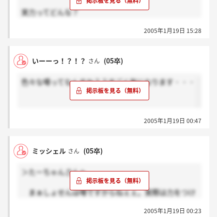
実力ってどんな？
では、役員を含め事業部のトップなどが辞めていくの
2005年1月19日 15:28
はなぜ？
新卒の説明会に出てた人達のほとんどがやめてるので
は？
いーーっ！？！？
(05卒)
さん
条件って？
環境？給料？どのへんなかなぁ？
色々な噂ってなんすか？？すごく気になります・・・
2005年1月19日 00:47
ミッシェル
(05卒)
さん
＞たーちゃんさんへ
まぁしょせんは噂ですからねぇぇ。実際は力をつけ
たい人にとって、条件のいい会社だと私は感じますけ
2005年1月19日 00:23
ど。