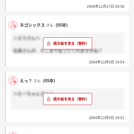
も、中身は仮事務所みたいなもので、居酒屋みたいに
2004年12月17日 00:30
うるさく、いつでも撤退できるような雰囲気でした。
外から見る私でも、この企業そのものが安直ですの
で、少しでも余裕がある方は、他に挑戦なさった方が
ネゴシックス
(05卒)
さん
まだ間に合います。ちなみに、中途として、私は面接
を受けたのではなく、私の方から逆面接をさせていた
＞えりさんへ
だきました。
社員さんが、そこまで言ってくれますかね？
ここだけではなく、いろんな会社で、新入社員には言
2004年12月9日 19:54
えない事って、あるように感じました。。
えっ？
(05卒)
さん
＞たーちゃんさんへ
あと、テレアポです。
2004年12月9日 19:51