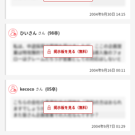
2004年9月30日 14:15
ひいさん
(98卒)
さん
私は、中途採用で面接を受けましたが、ここの企画営
業は特攻隊的で、その上、顧客への商品導入後のフォ
ローはクレームだろうが営業としての対応はしないと
いう事でした。ただ1週間程度遠方に出張してでも契
2004年9月16日 00:11
約するだけの営業だそうです。今はいいでしょうが、
後に顧客からの信頼は失うでしょう。
kecoco
(05卒)
さん
また、利益額については、事業展開で仕掛けている段
階との事で提示していただけませんでした。経営面に
こちらの会社の事業利益の詳細をご存知の方はおられ
疑問が残ります。
ますでしょうか？
また皆さん企画営業での入社なんですか？
更に面接をしたある支社のビルは立派でしたが、会社
内はにぎやかと言うか、うるさいという印象でした。
2004年9月7日 01:29
大学のサークルみたいでしたね。