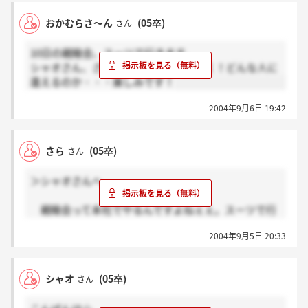
不審点が多かったため、多少追求した事から面接のみ
おかむらさ～ん
(05卒)
さん
で終わりましたが、ここに入社される方は、後悔しな
いように頑張って下さい。私から言える事は、この企
10日の親睦会、スーツで行きます。
業では成長はしない事が判明しました。
シャオさん、さらさん。どうぞよろしく！どんな人に
逢えるのか・・・楽しみです！
2004年9月6日 19:42
さら
(05卒)
さん
＞シャオさんへ
親睦会って本社でやるんですよねぇぇ。スーツで行
った方がいいですよね☆食事会ですけど・・・
2004年9月5日 20:33
シャオ
(05卒)
さん