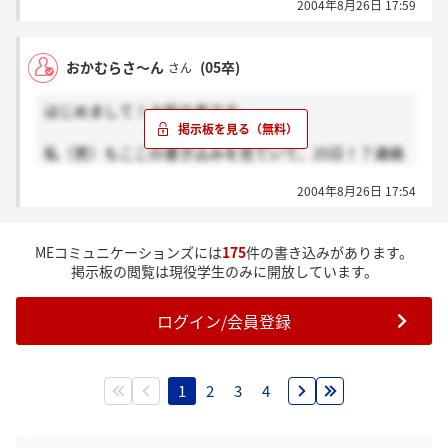
2004年8月26日 17:59
おかむらさ～ん
(05卒)
さん
はじめまして！大阪の者です。
私（男）もここの書き込みを見ていて、25日！？連絡
ないなぁ・・て凹んでましたが、昨日リクナビに、9
2004年8月26日 17:54
月の親睦会について・・・というメールが届きまし
た。内定の時期によって、何度かに分けて開かれてい
るのではないでしょうか？
MEコミュニケーションズには
175
件の書き込みがあります。
9月に顔合わせる方、よろしくです（＾＾）
掲示板の閲覧は現役学生のみに開放しています。
ログイン/会員登録
1
2
3
4