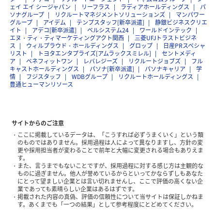
ェイ エイ シージャパン
リーフラス
ラディアホールディングス
パ
ソナグループ
リクルートマネジメントソリューションズ
マンパワー
グループ
アイデム
テンプスタッフ[新卒派遣]
静銀ビジネスクリエ
イト
アデコ[新卒派遣]
ベルシステム24
ワールドインテック
エヌ・ティ・ティマーケティングアクト関西
三菱UFJトラストビジネ
ス
ウィルプラウド・ホールディングス
グロップ
日産PRスペシャ
リスト
トヨタエンタプライズ[アムラックスミレル]
セントメディ
ア
ベネフィットワン
レバレジーズ
リクルートジョブズ
フル
キャストホールディングス
パソナ[新卒派遣]
パソナキャリア
学
情
フジスタッフ
WDBグループ
リクルートホールディングス
豊通ヒューマンリソース
サイトからのご注意
ここに掲載しているデータは、「こうすれば必ずうまくいく」という類
のものではありません。採用過程は人によって異なりますし、方針の変
更や採用担当者が変わることで前年と大幅に変更される場合もありえま
す。
また、言うまでもないことですが、採用過程に対する感じ方は主観的な
ものに過ぎません。他人が誉めているからといってかならずしもあなた
にとって望ましい企業とは言い切れませんし、ここで評価の高くない企
業であっても素晴らしい企業はあるはずです。
掲載された内容の真偽、評価の信頼性について当サイトは保証しかねま
す。あくまでも「一つの結果」として参考程度にとどめてください。