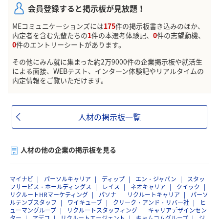
会員登録すると掲示板が見放題！
MEコミュニケーションズには
175
件の掲示板書き込みのほか、
内定者を含む先輩たちの
1
件の本選考体験記、
0
件の志望動機、
0
件のエントリーシートがあります。
その他にみん就に集まった約2万9000件の企業掲示板や就活生
による面接、WEBテスト、インターン体験記やリアルタイムの
内定情報をご覧いただけます。
人材の掲示板一覧
人材の他の企業の掲示板を見る
マイナビ
パーソルキャリア
ディップ
エン・ジャパン
スタッ
フサービス・ホールディングス
レイス
ネオキャリア
クイック
リクルートHRマーケティング
パソナ
リクルートキャリア
パーソ
ルテンプスタッフ
ワイキューブ
クリーク・アンド・リバー社
ヒ
ューマングループ
リクルートスタッフィング
キャリアデザインセン
ター
アデコ
リクルートエージェント
キャムコムグループ
ジ