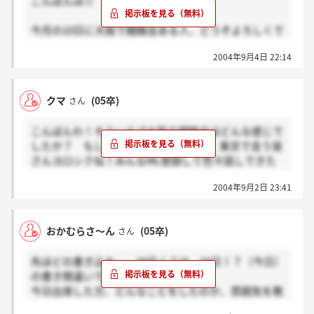
こんばんは☆
今月の10日に大阪で親睦会ある人、どうぞよろしくで
す。
2004年9月4日 22:14
もう行ってきた人達！！どんな事をしたのか教えてく
ださい☆
10日が楽しみだぁ・・・。
クマ
(05卒)
さん
こんばんわ！そういえば大阪の親睦会はどんな感じで
したか？ もし良かったら教えてねん。東京で会う皆
さんヨロシクね！みんなML登録して色々話しできた
らいいなと思ってるんでよろしくです（＾0＾）！
2004年9月2日 23:41
おかむらさ～ん
(05卒)
さん
先ほどの書き込み。。25日！？は、26日！？（今日）
の書き間違いでした。すみません。
今日出席した方、どんなことをしたのか、雰囲気を教
えて頂けると嬉しいです！