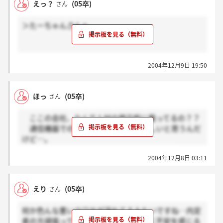
えっ？
(05卒)
さん
＞たーちゃんさんへ
返信遅くなって、ごめんなさい。。
2004年12月9日 19:50
それは、辞めていってる人がいるのかも・・・です
ね。
ほっ
(05卒)
さん
ここの会社、なんで人材の掲示板に載ってるの？？
通信機器での掲示板に載せた方が正しいと思うんだ
けど…。
通信機器事業部が大半を占めてる会社なのに
2004年12月8日 03:11
えり
(05卒)
さん
何か色んな悪いウワサが流れてるみたいですね‥内定
者の方頑張ってください！自分で会社に不安を感じる