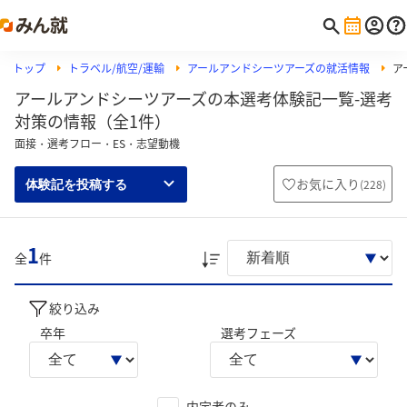
トップ
トラベル/航空/運輸
アールアンドシーツアーズの就活情報
ア
アールアンドシーツアーズの本選考体験記一覧-選考
対策の情報（全1件）
面接・選考フロー・ES・志望動機
お気に入り
(
228
)
体験記を投稿する
1
全
件
絞り込み
卒年
選考フェーズ
内定者のみ