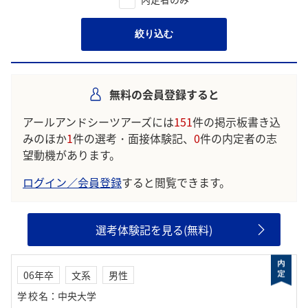
絞り込む
無料の会員登録すると
アールアンドシーツアーズには
151
件の掲示板書き込
みのほか
1
件の選考・面接体験記、
0
件の内定者の志
望動機があります。
ログイン／会員登録
すると閲覧できます。
選考体験記を見る(無料)
06年卒
文系
男性
学校名
：
中央大学