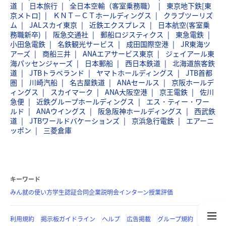
道
日本旅行
全日本空輸（客室乗務職）
東京地下鉄[東
京メトロ]
ＫＮＴ－ＣＴホールディングス
クラブツーリズ
ム
JALスカイ東京
近鉄エクスプレス
日本航空(客室乗
務職新卒)
阪急交通社
郵船ロジスティクス
東急電鉄
小田急電鉄
名鉄観光サービス
成田国際空港
JR東海ツ
アーズ
商船三井
ANAエアサービス東京
ジェイアール東
海パッセンジャーズ
日本郵船
西日本鉄道
北海道旅客鉄
道
JTBトラベランド
ヤマトホールディングス
JTB首都
圏
川崎汽船
名古屋鉄道
ANAセールス
京阪ホールデ
ィングス
スカイマーク
ANA大阪空港
京王電鉄
佐川
急便
近鉄グループホールディングス
エス・ティー・ワー
ルド
ANAウイングス
阪急阪神ホールディングス
西武鉄
道
JTBワールドバケーションズ
京浜急行電鉄
エアーニ
ッポン
三菱倉庫
キーワード
みん就の使い方
学生認証
合同企業説明会
インターン
授業評価
利用規約
掲示板ガイドライン
ヘルプ
広告掲載
グループ規約