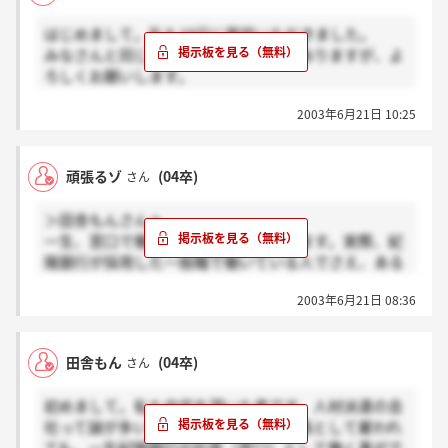
多いです(^_^;)
はじめまして。私も18日に電話いただきました。
みなさんと同じように不安な気持ちもありますが、よ
ろしくお願いします。
2003年6月21日 10:25
＞ピングーさん
集合時間は10時45分で印鑑を持っていくのですよね？
頑張るゾ
(04卒)
さん
＞田舎もんさんへ
一生、窓口で働くことは無理だと思います。実際、紀
陽銀行が採用した一般職で働いている人でさえ、ある
時期がくれば、窓口の一線を退き、後方の事務をされ
2003年6月21日 08:36
ているような気がします。
田舎もん
(04卒)
さん
初めまして。私も内定を頂いた者です。人材派遣の会
社って謎が多いですよね。私が派遣社員として雇われ