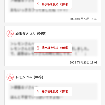
＞頑張るゾさんへ
おもいっきカブってましたね（＋＋）
景気が悪いこのままじゃー当分の間は、紀陽一般の採
2003年6月23日 18:40
用は陽和でするんでしょうね…変に私達の時だけ陽和
で採用てなるより安心ですよね☆
頑張るゾさんは、紀陽で身おさめの意志ですか？
頑張るゾ
(04卒)
さん
私は銀行で働きたい気持ちが強いのですが、なんか派
遣っぽいところがひっかかってて、これでいいのか
＞レモンさんへ
な…てところもあるんですよね（＞＜）
レモンさんと同じ事を 思い切って質問しました。
研修が終われば、そのまま銀行支店に配属してくれる
で、返答はレモンさんの時と同じです。（＾＾；
のかぁ？？…あ”－分からないことが多すぎだーーー
来年も、紀陽の一般職は子会社採用するらしいので、
2003年6月23日 13:08
私が考えるに、これから先、紀陽の店舗勤務の一般職
は子会社からの派遣というのが普通になるだろうと思
っています。
レモン
(04卒)
さん
＞頑張るゾさんへ
ほんと不安でいっぱいですよね…
役員面接の時に何質問しましたか？私は「御社へは紀