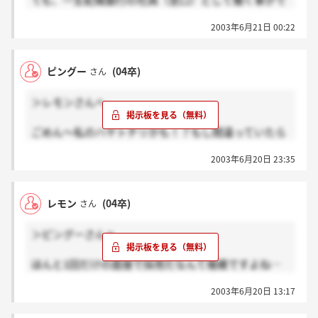
ても、一生紀陽銀行の社員（窓口）として働く事がで
きるんでしょうか・・・。かなり不安です。説明会が
2003年6月21日 00:22
なかったので、研修制度などもわかりません。誰か人
材派遣や陽和ビジネスサービスについて詳しく知って
いる人がいたら教えてくださいっ！！
ピングー
(04卒)
さん
＞レモンさんへ
ごめん～私のハヤトチリかも！？もし間違っていたら
ごめんね！
2003年6月20日 23:35
私もレモンさんと同じように紀陽銀行と同じか少し心
配です。今まで一般職も紀陽銀行で採用していたみた
いですけど、今年から新しい採用方法らしくて面接で
レモン
(04卒)
さん
質問してもはっきりした答えが帰ってこない時もあり
ました。まだ人事の人も分からないことが多い感じが
＞ピングーさんへ
しました。だから私自身も少し何かと心配です。
とりあえず今週の日曜日は集合時間が朝とても早かっ
ほんと1回だけの面接で採用だなんて複雑ですよね…
たのですけど、終わるのも早く終わるのかな！？
80人も採用するんですか！？80人応募簿してる人がい
2003年6月20日 13:17
るんだと勝手に勘違いしてました。
紀陽銀行と福利厚生とかは同じなのかぁ。。？