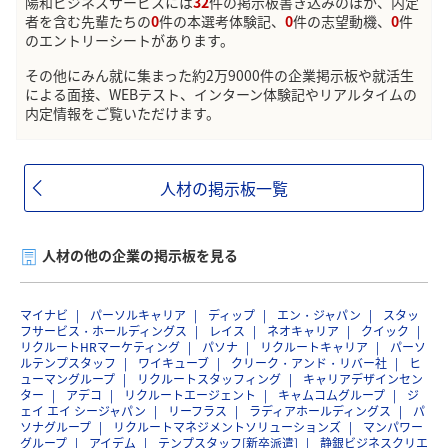
陽和ビジネスサービスには
32
件の掲示板書き込みのほか、内定
者を含む先輩たちの
0
件の本選考体験記、
0
件の志望動機、
0
件
のエントリーシートがあります。
その他にみん就に集まった約2万9000件の企業掲示板や就活生
による面接、WEBテスト、インターン体験記やリアルタイムの
内定情報をご覧いただけます。
人材の掲示板一覧
人材の他の企業の掲示板を見る
マイナビ
パーソルキャリア
ディップ
エン・ジャパン
スタッ
フサービス・ホールディングス
レイス
ネオキャリア
クイック
リクルートHRマーケティング
パソナ
リクルートキャリア
パーソ
ルテンプスタッフ
ワイキューブ
クリーク・アンド・リバー社
ヒ
ューマングループ
リクルートスタッフィング
キャリアデザインセン
ター
アデコ
リクルートエージェント
キャムコムグループ
ジ
ェイ エイ シージャパン
リーフラス
ラディアホールディングス
パ
ソナグループ
リクルートマネジメントソリューションズ
マンパワー
グループ
アイデム
テンプスタッフ[新卒派遣]
静銀ビジネスクリエ