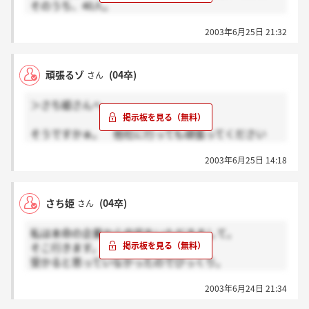
そのうち、40人。
80人は多いですよね・・・。
2003年6月25日 21:32
それと、学内選考通った人たちは学内選考だからと
いって、全員通るわけじゃないですよね・・・？
私の学校は学内選考通った人6人なんですけど、
頑張るゾ
(04卒)
さん
6人全員が通るわけじゃないですよね？？
＞さち姫さんへ
そうですかぁ。 他社に行っても頑張ってください
ネ。ただ、「適当」とかいう言葉を書かないでいただ
2003年6月25日 14:18
けますか？やはり、少しムッとします。私は、他銀
行、他社でしたのですが、これから辞退となると、誓
約書にサインしているなで、もう一度、オフィスに行
さち姫
(04卒)
さん
って、辞退のサインをすることになりますね。
（＊＊）これから先、他社で頑張ってくださいね。
私は本命の企業から内定をいただきまして。
（＾＾）
そこ行きます。
受かると思っていなかったのでびっくり。
陽和ビジネスサービスは、適当にこなします。
2003年6月24日 21:34
陽和は途中自体でいきないから、誓約書欠かされた
し。。。