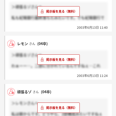
＞頑張るゾさんへ
私も紀陽銀行最終落ちたみたいです。でも紀陽銀行で
働きたいと言う気持ちは変わらないので、こちらの方
2003年6月13日 11:40
も受けます。一緒に紀陽銀行で働けたらいいですね♪
こちらを希望している方は多そうですけど、明日頑張
りましょう☆受かったらいいのにな～
レモン
(04卒)
さん
＞頑張るゾさんへ
わぁーー…。二部に分かれているんですねぇ…これ
は、人数が結構多い。ってことですね…。
2003年6月13日 11:24
とりあえず、明日頑張りましょうね☆筆記難しいのか
なぁ・・・
頑張るゾ
(04卒)
さん
＞レモンさんへ
私は朝からです。どうやら、2部構成みたいですねぇ