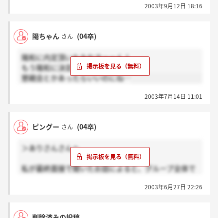
2003年9月12日 18:16
最近内定を頂きました。
辞退するとなったら少しでも早い方がよいと思って早
い目に辞退を申し出ました。
陽ちゃん
(04卒)
さん
電話口ではめちゃめちゃ感情的に怒鳴られました。
陽和に内定頂いたみなさーーん！
辞退という向こうの方の期待を裏切るひどいことをし
もう陽和に決定してるんでしょうか？
ているのだから仕方がないのですが
懇親会とかあったらいいのにね…
かなり落ち込みます。
2003年7月14日 11:01
ピングー
(04卒)
さん
＞ありさんさんへ
私が最終面接で聞いたお話によると、グループ全体で
80名採用すると言うお話を聞きました。
2003年6月27日 22:26
私の大学にも学内選考の採用が来てましたが、短大専
用でした。そして私は自由応募で選考を受けたので、
そのことに関しては分からないです～ごめんなさい！
削除済みの投稿