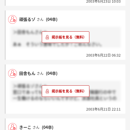
2003年6月23日 10:03
陽に派遣という形で入社するわけですがずっと紀陽の
ほうで働かせていただけるのでしょうか？」てことを
聞きました。そしたら、「基本的にはそうです。た
頑張るゾ
(04卒)
さん
だ、転居を伴わない移動はしていただくことはありま
す」てな感じのことは言っていました。
＞田舎もんさんへ
他の皆さんも何聞きましたか？不安を少しでも減らせ
たら…と思うので情報交換しましょう（＞＜）
あぁ そういう意味でしたか！ごめんなさい。
m（＿＿）m またしても早とちり・・・。（＾＾；
2003年6月22日 06:32
そうですねぇ。実際、私も、紀陽で働きたくて陽和に
応募した者ですから、他の会社に派遣されるのはかな
りキツイです。ただ、陽和は、本当の派遣会社みた
田舎もん
(04卒)
さん
く、仕事紹介だけの会社ではなく、確実に毎月給与が
ある点ではまだいいかなぁと感じている私です。今日
＞頑張るゾさんへ
は、役員面接の日ですので、色々な話を穏やかに聞け
窓口であっても後方事務であっても、紀陽銀行の中で
たらいいのですが・・・。
一生働けるのならいいんですけど、派遣社員というの
がなんかひっかかるんです。何年後かしたら紀陽銀行
2003年6月21日 22:11
以外の企業にまわされる可能性もある様な気がして不
安でなりません。私以外にも結構不安がっている方が
多いと思いました。陽和ビジネスサービスの人事の方
きーこ
(04卒)
さん
しっかりしてくださいって感じですね。ほんっと謎が