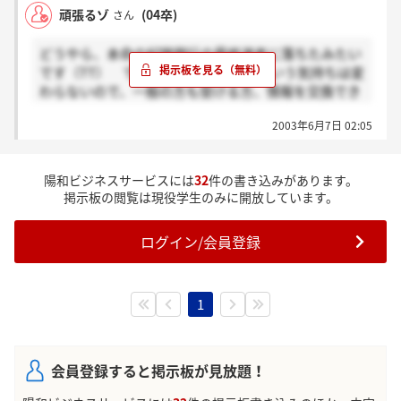
頑張るゾ
(04卒)
さん
どうやら、本命の紀陽銀行の最終選考に落ちたみたい
です（TT） でも、紀陽で働きたいという気持ちは変
わらないので、一般の方も受ける方、情報を交換でき
れば嬉しいです。
2003年6月7日 02:05
陽和ビジネスサービスには
32
件の書き込みがあります。
掲示板の閲覧は現役学生のみに開放しています。
ログイン/会員登録
1
会員登録すると掲示板が見放題！