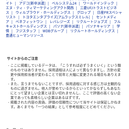
イト
アデコ[新卒派遣]
ベルシステム24
ワールドインテック
エヌ・ティ・ティマーケティングアクト関西
三菱UFJトラストビジネ
ス
ウィルプラウド・ホールディングス
グロップ
日産PRスペシャ
リスト
トヨタエンタプライズ[アムラックスミレル]
セントメディ
ア
ベネフィットワン
レバレジーズ
リクルートジョブズ
フル
キャストホールディングス
パソナ[新卒派遣]
パソナキャリア
学
情
フジスタッフ
WDBグループ
リクルートホールディングス
豊通ヒューマンリソース
サイトからのご注意
ここに掲載しているデータは、「こうすれば必ずうまくいく」という類
のものではありません。採用過程は人によって異なりますし、方針の変
更や採用担当者が変わることで前年と大幅に変更される場合もありえま
す。
また、言うまでもないことですが、採用過程に対する感じ方は主観的な
ものに過ぎません。他人が誉めているからといってかならずしもあなた
にとって望ましい企業とは言い切れませんし、ここで評価の高くない企
業であっても素晴らしい企業はあるはずです。
掲載された内容の真偽、評価の信頼性について当サイトは保証しかねま
す。あくまでも「一つの結果」として参考程度にとどめてください。