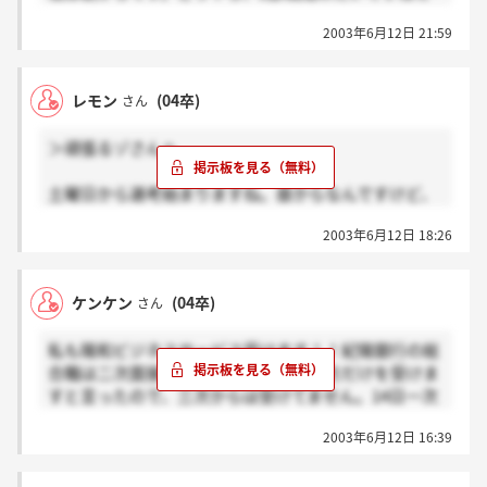
またしても、倍率がすごそう（＾＾；
2003年6月12日 21:59
レモン
(04卒)
さん
＞頑張るゾさんへ
土曜日から選考始まりますね。昼からなんですけど、
頑張るゾさんもですか？朝の部とかもあったりするの
2003年6月12日 18:26
んですかねぇ。結構、志望している人いるのかな…
ケンケン
(04卒)
さん
私も陽和ビジネスサービス受けます！！紀陽銀行の総
合職は二次面接の時に陽和ビジネスの方だけを受けま
すと言ったので、三次からは受けてません。14日一次
選考会ですね。これって、何次まで選考あるでしょう
2003年6月12日 16:39
かねえ？