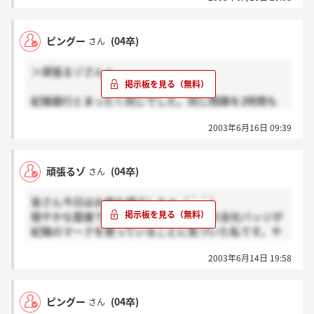
ピングー
(04卒)
さん
＞頑張るゾさんへ
紀陽銀行とまったく同じでした。同じ問題を2時間も
するなんて・・・問題を見たとき少しやる気をなくし
2003年6月16日 09:39
てしまいました。結果が輸送かな？それとも電話か
な？
頑張るゾ
(04卒)
さん
皆さん今日はお疲れ様でしたぁ（＾＾）
穏やかな面接でしたねぇ。そして陽和の会社バッジが
紀陽のマークを使っていることに気づいた私です。や
っぱり、紀陽の子会社だからなんでしょうね。
2003年6月14日 19:58
＞ケンケンさん ピングーさん
今日の筆記、紀陽の総合職のときの筆記の内容と同じ
ピングー
(04卒)
さん
じゃなっかたですか？？（＾＾；