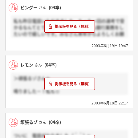
給料は若干紀陽に比べたら低いですよねぇー
ピングー
(04卒)
さん
私も昨日電話いただきました。たった一回の選考で受
かるなんてとても複雑な気分・・・でも銀行業務をし
たいので嬉しいです。みなさん来年からよろしくお願
いします！80名採用って説明会の時に聞いたのです
2003年6月19日 19:47
が、一体何人採用するのですかね???学校に来てる短
大用にも40名採用って記入してありました。わけ分か
りませんね。
レモン
(04卒)
さん
＞頑張るゾさんへ
鳴りました－！私も☆
一回しか面接ないんですね…「次のは形式だけのもの
2003年6月18日 22:17
だから。」って言っていたので安心していいってこと
ですよね？
紀陽で働くみなさんよろしくお願いします☆
頑張るゾ
(04卒)
さん
ついに 電話がなりました（＾＾）v