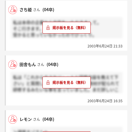
だから、皆さん怒るかもしれませんが、、
さち姫
(04卒)
さん
私は落ちるように、わざとしむけます・・・・
私は本命の企業から内定をいただきまして。
そこ行きます。
受かると思っていなかったのでびっくり。
陽和ビジネスサービスは、適当にこなします。
2003年6月24日 21:33
辞退できないから、、誓約書欠かされたし。。。
だから、皆さん怒るかもしれませんが、、
私は落ちるように、わざとしむけます・・・・
田舎もん
(04卒)
さん
私は「これからのスケジュールと研修内容を教えて下
さい」と質問したら、12月の下旬から教材が配られて
研修するみたいな事を言っていました。まだ詳しいこ
とは決まっていないとも言っていました。
2003年6月24日 16:35
レモン
(04卒)
さん