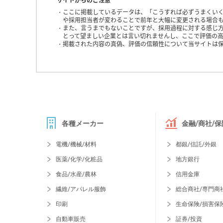
サイトからのご注意
ここに掲載しているデータは、「こうすれば必ずうまくい
や採用担当者が変わることで前年と大幅に変更される場合
また、言うまでもないことですが、採用過程に対する感じ
とって望ましい企業とは言い切れませんし、ここで評価の高
掲載された内容の真偽、評価の信頼性について当サイトは
各種メーカー
金融/商社/保
電機/機械/材料
都銀/信託/外銀
医薬/化学/化粧品
地方銀行
食品/水産/農林
信用金庫
繊維/アパレル服飾
総合商社/専門商
印刷
生命保険/損害保
自動車販売
証券/投資