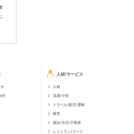
更
に
ミ
人材/サービス
ジオ
人材
制作
流通/小売
トラベル/航空/運輸
教育
建設/住宅/不動産
レストラン/フード