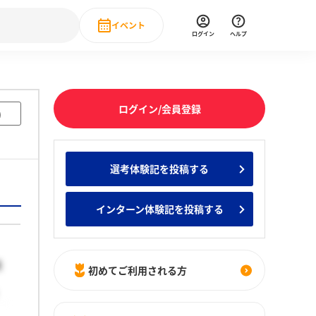
イベント
ログイン
ヘルプ
Event
の新卒就職人気企業ランキング
みんなのインターン人気企業ランキン
直近のイベント一覧
ログイン/会員登録
)
もっと見る
 IT・DX現場社員インタビュー
選考体験記を投稿する
の新卒就職人気企業ランキング
みんなのインターン人気企業ランキン
インターン体験記を投稿する
貢
初めてご利用される方