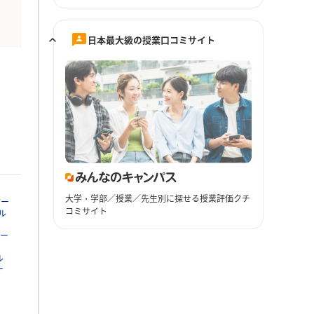
日本最大級の授業口コミサイト
大学・学部／授業／先生別に探せる授業評価クチ
バー
コミサイト
ル
ー
ル
ー