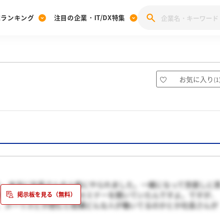
業ランキング
注目の企業・IT/DX特集
注目の企業特集
みんなのIT業界新卒就職人気企業ランキング
みんな
[27卒] 本選考体験記投稿キャンペーン
28卒 注目企業特集
27卒 注目企業特集
みんなのDX企業就職ブランド調査
お気に入り
(
1
注目のIT・DX企業特集
28卒 IT・DX企業特集
27卒 IT・DX企業特集
28卒
みんなのIT業界新卒就職人気企業ランキング
みんな
企業研究
すよ。本当に社長さんの人格にやられました。一緒になって世直しに
月の頭に新卒対象にしたセミナーを開いていたんですよ。ですが、
、メーリスとか読むと結構どんな人が働いてるのかとか社長さんが
し、そこから直にメールも送れますから試してみるといいかも。