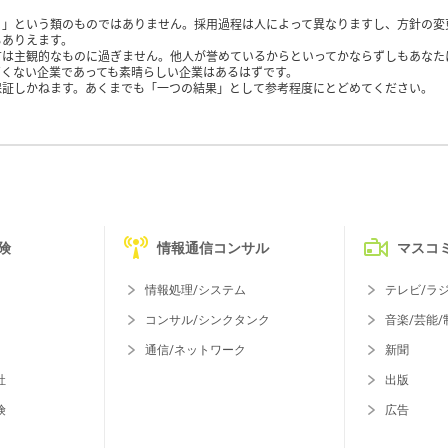
く」という類のものではありません。採用過程は人によって異なりますし、方針の変
もありえます。
方は主観的なものに過ぎません。他人が誉めているからといってかならずしもあなた
くない企業であっても素晴らしい企業はあるはずです。
保証しかねます。あくまでも「一つの結果」として参考程度にとどめてください。
険
情報通信コンサル
マスコ
情報処理/システム
テレビ/ラ
コンサル/シンクタンク
音楽/芸能/
通信/ネットワーク
新聞
社
出版
険
広告