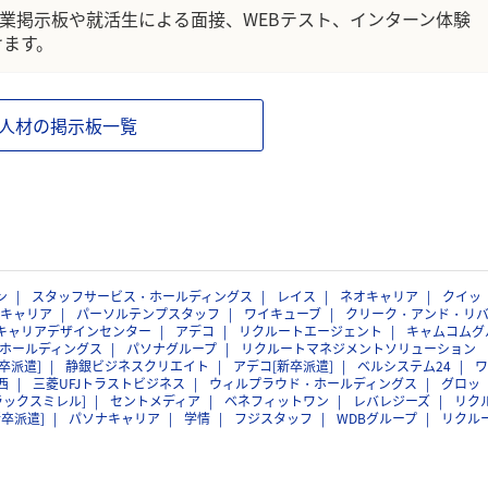
企業掲示板や就活生による面接、WEBテスト、インターン体験
けます。
人材の掲示板一覧
ン
スタッフサービス・ホールディングス
レイス
ネオキャリア
クイッ
キャリア
パーソルテンプスタッフ
ワイキューブ
クリーク・アンド・リ
キャリアデザインセンター
アデコ
リクルートエージェント
キャムコムグ
ホールディングス
パソナグループ
リクルートマネジメントソリューション
卒派遣]
静銀ビジネスクリエイト
アデコ[新卒派遣]
ベルシステム24
ワ
西
三菱UFJトラストビジネス
ウィルプラウド・ホールディングス
グロッ
ラックスミレル]
セントメディア
ベネフィットワン
レバレジーズ
リク
新卒派遣]
パソナキャリア
学情
フジスタッフ
WDBグループ
リクル