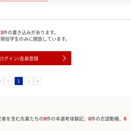
は
3
件の書き込みがあります。
は現役学生のみに開放しています。
ログイン/会員登録
1
定者を含む先輩たちの
0
件の本選考体験記、
0
件の志望動機、
0