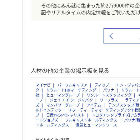
その他にみん就に集まった約2万9000件の
記やリアルタイムの内定情報をご覧いただ
人材の他の企業の掲示板を見る
マイナビ
パーソルキャリア
ディップ
エン・ジャパ
ク
リクルートHRマーケティング
パソナ
リクルート
社
ヒューマングループ
リクルートスタッフィング
ープ
ジェイ エイ シージャパン
リーフラス
ラディア
ズ
マンパワーグループ
アイデム
テンプスタッフ[新
ルドインテック
エヌ・ティ・ティマーケティングアクト関
プ
日産PRスペシャリスト
トヨタエンタプライズ[アム
ートジョブズ
フルキャストホールディングス
パソナ[
トホールディングス
豊通ヒューマンリソース