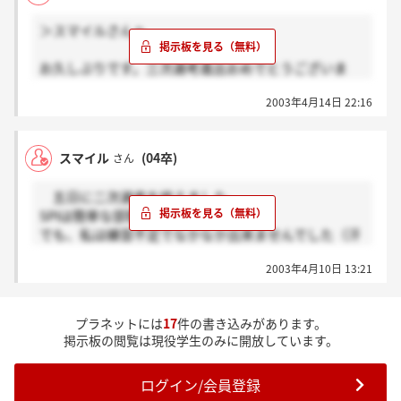
なりハードそう(＞_&lt;)
＞スマイルさんへ
ウメヤンさんは悔しかったけど、楽しかったと
捉えられる人柄ですから大丈夫ですよ！
お久しぶりです。三次選考進出おめでとうございま
合格をお祈りします！！
す。書き込み遅れてすみませんでした。もう三次選考
私も良い知らせができるといいなぁ。
2003年4月14日 22:16
終わりました？質問内容としては特に変わった質問は
ちなみに最終選考日は25日です。
なっかたように感じましたけど。志望動機のあとは自
分についての人間性などを聞かれましたよ。ただ役員
スマイル
(04卒)
さん
の方が非常に頭の切れる人だったなぁ。っという印象
は強く受けました。
五日に二次選考を終えました。
私は今日最終面接だったのですが、社長はもっと頭の
SPIは簡単な部類でしたね。
切れる人でしたよ。説明会と一次選考の社長とはいい
でも、私は練習不足でなかなか出来ませんでした（汗
意味で別人でした。私も他社で幾つか面接はしてきま
GDでは何を見られているのか分からず、
したが、今日の面接ほど悔しい面接はありませんでし
2003年4月10日 13:21
いつも通りに話していました。
たよ。ただ今日ほど楽しかった面接もありませんでし
何とか話を繋げようとは努力はしました（＾＾；）
た。今日で志望度MAXです！！あ～ここで働きて～。
意外にチェアマン（CM）が難しく、今思えば、
スマイルさんも最終に進まれましたら是非楽しんで来
プラネットには
17
件の書き込みがあります。
瞬時に話の流れを考えて、それに沿うように
て下さい。有意義な時間を過ごせるとおもいます♪
掲示板の閲覧は現役学生のみに開放しています。
進行できれば良かったのかな。
次書き込む時はいい知らせになるとよいのです
何はともあれ、
が・・・。スマイルさんも頑張って下さいね。応援し
ログイン/会員登録
私も三次選考に進める事になりました！
てます。