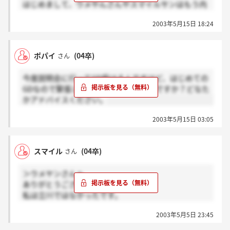
はじめまして、ウメやんさんやスマイルサンはもう内
話し合います。
定いただいているんですよね、おめでとうございま
司会者は皆やります。だから、ゆっくり話せるし、
2003年5月15日 18:24
す。私も、プラネットを第一志望で最終選考の社長面
楽しく話せると思いますよ。
接もクリアーしたのですが、これでは、まだ内々定で
自分が出せるといいですね。
はないのですかね？今度内定判定会というものがある
ポパイ
(04卒)
さん
のですが、どういったものかおしえていただけません
＞プラプラさんへ
か？そこで落ちることもありえるんですか？よろしく
ありがとうございます。
今度説明会に行ってGD受けるんですけど、はじめての
お願いしますm(__)m
プラプラさんも内々定、おめでとうございます。
GDなので緊張します。どんな感じなのですか？どなた
判定会は意志確認の会ですね。
かアドバイスください。
第一志望なら問題ないでしょう。
まあ、気を抜かずに行った方が無難かな？
2003年5月15日 03:05
なぜなら、私たちが「判定される」のですから。
（私たちが判定するのでは、ない）頑張ってね☆
スマイル
(04卒)
さん
＞ウメヤンさんへ
ありがとうございます！
私は立川ではなかったです。
立川だったら楽だったのにな（＾＾；
2003年5月5日 23:45
13日に渋谷へ行ってきます。
27日かあ。楽しみ！