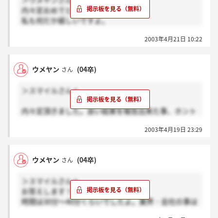
＞ウメヤンさんへ
内々定おめでとうございます！！
私も何だか嬉しいですよ。
2003年4月21日 10:22
そして、丁寧な説明ありがとうございました。
社長は人生経験豊富なので、絶対勝ち目はないと
思います（汗）が、楽しんできまーす☆
ウメヤン
(04卒)
さん
＞スマイルさんへ
内々定頂きました。良い結果を報告出来た事、ホント
に嬉しく思っています。スマイルさんも良い結果がこ
2003年4月19日 23:29
こで聞ける事を願っています。
ウメヤン
(04卒)
さん
＞スマイルさんへ
お答えします！
時間は30分～40分くらいでしたよ。業界・会社の事は
聞かれませんでした。むしろ社長が「入ってもないの