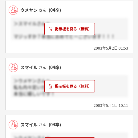
ところで、プラネットとオニキス（ONIX）の関係、
ウメヤン
(04卒)
さん
及び力関係ご存知ですか？
それから、プラネットの営業所の場所分かります？
＞スマイルさんへ
働きたい会社だけによく知りたいんですよ。
もし、知っていれば教えていただけませんか？
マジっすか？本当におめでとーございます！！！
承諾書ですがもう一度速達で手紙！？が送られて来ま
2003年5月2日 01:53
すよ。そして多分立川に呼ばれると思います。そこで
意思確認をされてそれが終わったら承諾書を頂きます
よ。
スマイル
(04卒)
さん
でわスマイルさんとは27日にお逢いできそうですね。
まぁ、この意味は立川に行ったら分かりますよ♪
＞ウメヤンさんへ
ではお逢いできるのを楽しみにしています！
私も内々定いただきました！
本当に嬉しいです！
2003年5月1日 10:11
ちなみに承諾書などはまだですか？
私はまだです。
スマイル
(04卒)
さん