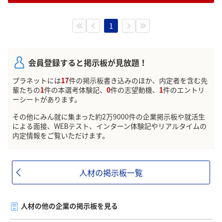
メールは届かず、明日というお電話を頂いたのですが
って、もし役員クラスの方がこれを読んでたら私が誰
急すぎません？
だか絶対バレるなぁ。
ウメヤンさんは役員面接終えました？
1
三次選考終えられた方、どんな質問・形式だったか
教えてください！！
会員登録すると掲示板が見放題！
プラネットには
17
件の掲示板書き込みのほか、内定者を含む先
輩たちの
1
件の本選考体験記、
0
件の志望動機、
1
件のエントリ
ーシートがあります。
その他にみん就に集まった約2万9000件の企業掲示板や就活生
による面接、WEBテスト、インターン体験記やリアルタイムの
内定情報をご覧いただけます。
人材の掲示板一覧
人材の他の企業の掲示板を見る