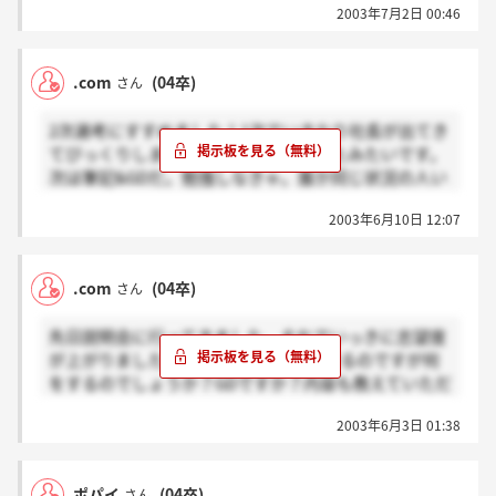
2003年7月2日 00:46
GDは他人の色んな意見が聞けて楽しいですよ♪
自分を出し切れば、後悔はしないでしょう！
良い報告を楽しみにしております。
.com
(04卒)
さん
6月の懇談会に出席した人、いませんか？
2次選考にすすめました！1次でいきなり社長が出てき
欠席してしまったので、内容教えてください！
てびっくりしましたけどなんとか通ったみたいです。
次は筆記&GDだ。勉強しなきゃ。誰か同じ状況の人い
ませんか～？
2003年6月10日 12:07
.com
(04卒)
さん
先日説明会に行ってきました。それでいっきに志望度
が上がりました。今度1次選考に参加するのですが何
をするのでしょうか？GDですか？内容も教えていただ
けたらうれしいです。お願いします。
2003年6月3日 01:38
ポパイ
(04卒)
さん