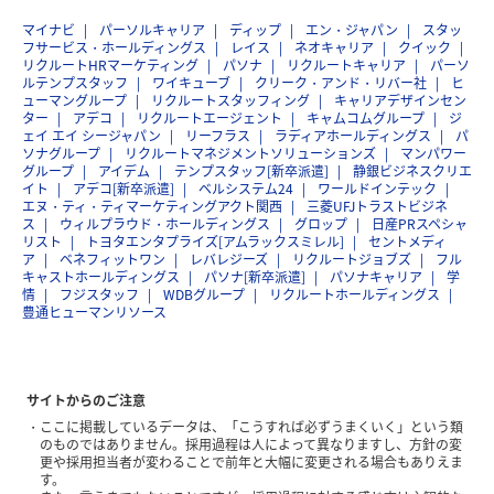
マイナビ
パーソルキャリア
ディップ
エン・ジャパン
スタッ
フサービス・ホールディングス
レイス
ネオキャリア
クイック
リクルートHRマーケティング
パソナ
リクルートキャリア
パーソ
ルテンプスタッフ
ワイキューブ
クリーク・アンド・リバー社
ヒ
ューマングループ
リクルートスタッフィング
キャリアデザインセン
ター
アデコ
リクルートエージェント
キャムコムグループ
ジ
ェイ エイ シージャパン
リーフラス
ラディアホールディングス
パ
ソナグループ
リクルートマネジメントソリューションズ
マンパワー
グループ
アイデム
テンプスタッフ[新卒派遣]
静銀ビジネスクリエ
イト
アデコ[新卒派遣]
ベルシステム24
ワールドインテック
エヌ・ティ・ティマーケティングアクト関西
三菱UFJトラストビジネ
ス
ウィルプラウド・ホールディングス
グロップ
日産PRスペシャ
リスト
トヨタエンタプライズ[アムラックスミレル]
セントメディ
ア
ベネフィットワン
レバレジーズ
リクルートジョブズ
フル
キャストホールディングス
パソナ[新卒派遣]
パソナキャリア
学
情
フジスタッフ
WDBグループ
リクルートホールディングス
豊通ヒューマンリソース
サイトからのご注意
ここに掲載しているデータは、「こうすれば必ずうまくいく」という類
のものではありません。採用過程は人によって異なりますし、方針の変
更や採用担当者が変わることで前年と大幅に変更される場合もありえま
す。