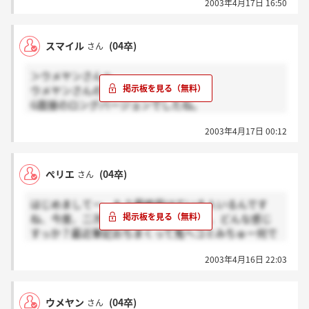
2003年4月17日 16:50
に分からないのは当然」って言ってましたよ。私とし
ては助かりましたけどね（笑）
でもかなり突っ込まれるますよ。自分の事について。
スマイル
(04卒)
さん
あくまでも私の場合ですけど。でも自分の事がよく分
かってれば大丈夫だと思います。
＞ウメヤンさんへ
ウメヤンさんの言う通り三次面接は、
社長と張り合うのは大いにいいと思います。社長自身
G面接のロングバージョンでしたね。
そういう事を望んでいると思いますし、そこは高く評
一時間があっという間でした。
価してくれると思います。ただ張り合っても絶対こっ
2003年4月17日 00:12
上手く話せたのですが、
ちが言い返せないくらいの回答してくると思います
決定的に落ちそうな発言をしてしまい落ちた！と
よ。まぁ、私はそこが悔しくもあり、楽しかったんで
思っていたら、最終に進んで下さいとの電話。
すけどね。
ぺリエ
(04卒)
さん
後悔していただけに嬉しいッス！
では頑張って下さい！！いや、楽しんできてください
ね♪
はじめましてー、もう最終受けている人いるんです
そこで、またまた質問（スイマセン）
ちなみに私はまだ連絡がきませんよ・・・。
ね、今度、二次のSPI受けるんですけど、どんな感じ
日にちだけしか決まってないらしいのですが、
すっか？最近筆記おちまくって鬼ヘコミみちゅー何で
何分間くらいの社長面接でした？
誰か教えてください～あと皆さんのプラネットの志望
かなり突っ込まれるんですか？
2003年4月16日 22:03
度合いとか、どーおもってるか教えてください、おれ
業界・会社について突っ込まれますか？
はかなり気に入ってます、なんか社長の価値観に共感
私はバイタリティのある社長には惹かれる反面
できるし、この会社まだできたばかりなのにしっかり
張り合いたいと思ってるので（青二歳のくせに）、
ウメヤン
(04卒)
さん
しているなーという感じです、でも実際はいったらか
楽しみです！