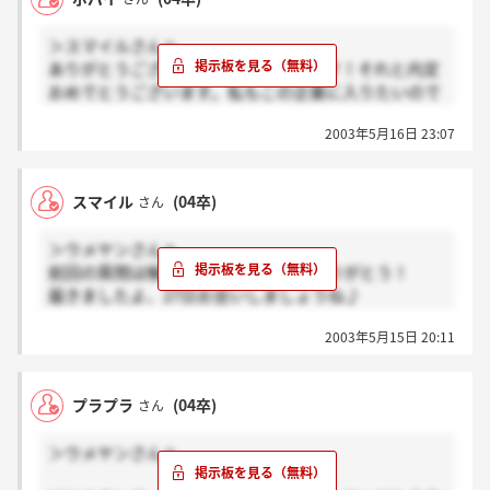
＞スマイルさんへ
ありがとうございます。頑張ってきます！それと内定
おめでとうございます。私もこの企業に入りたいので
羨ましいです。
2003年5月16日 23:07
スマイル
(04卒)
さん
＞ウメヤンさんへ
前回の質問は解決しました。どうもありがとう！
届きましたよ、27日お会いしましょうね♪
何人くらい参加するんでしょうね？
2003年5月15日 20:11
内定者は知ってる人で三人はいるよ。
＞ポパイさんへ
プラプラ
(04卒)
さん
GDは普通のGDですよ。
5人くらいのグループで司会役とその他に分かれま
＞ウメヤンさんへ
す。
2つのテーマ群から各1テーマ、計2テーマを