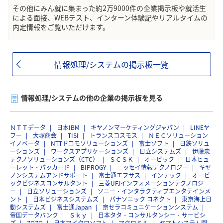
その他にみん就に集まった約2万9000件の企業掲示板や就活生
による面接、WEBテスト、インターン体験記やリアルタイムの
内定情報をご覧いただけます。
情報処理/システムの掲示板一覧
情報処理/システムの他の企業の掲示板を見る
ＮＴＴデータ
日本IBM
キヤノンマーケティングジャパン
LINEヤ
フー
大塚商会
TISI
トランスコスモス
ＮＥＣソリューション
イノベータ
NTTドコモソリューションズ
富士ソフト
日鉄ソリュ
ーションズ
ワークスアプリケーションズ
日立システムズ
伊藤忠
テクノソリューションズ（CTC）
ＳＣＳＫ
オービック
日本ヒュ
ーレット・パッカード
BIPROGY
ニッセイ情報テクノロジー
キヤ
ノンシステムアンドサポート
富士通エフサス
インテック
オービ
ックビジネスコンサルタント
三菱UFJインフォメーションテクノロジ
ー
日立ソリューションズ
ソニー・インタラクティブエンタテインメ
ント
日本ビジネスシステムズ
パナソニック コネクト
東京海上日
動システムズ
富士通Japan
京セラコミュニケーションシステム
帝国データバンク
Ｓｋｙ
日本タタ・コンサルタンシー・サービシ