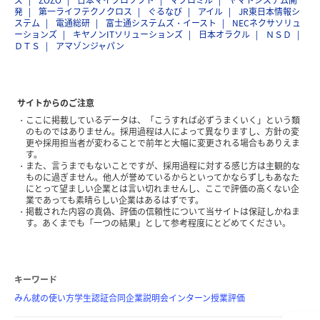
ズ
ZOZO
日本マイクロソフト
マクロミル
ヤマトシステム開
発
第一ライフテクノクロス
ぐるなび
アイル
JR東日本情報シ
ステム
電通総研
富士通システムズ・イースト
NECネクサソリュ
ーションズ
キヤノンITソリューションズ
日本オラクル
ＮＳＤ
ＤＴＳ
アマゾンジャパン
サイトからのご注意
ここに掲載しているデータは、「こうすれば必ずうまくいく」という類
のものではありません。採用過程は人によって異なりますし、方針の変
更や採用担当者が変わることで前年と大幅に変更される場合もありえま
す。
また、言うまでもないことですが、採用過程に対する感じ方は主観的な
ものに過ぎません。他人が誉めているからといってかならずしもあなた
にとって望ましい企業とは言い切れませんし、ここで評価の高くない企
業であっても素晴らしい企業はあるはずです。
掲載された内容の真偽、評価の信頼性について当サイトは保証しかねま
す。あくまでも「一つの結果」として参考程度にとどめてください。
キーワード
みん就の使い方
学生認証
合同企業説明会
インターン
授業評価