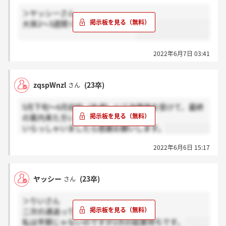
＞ヤッシーさん
大体2～3週間くらいで来ました。
2022年6月7日 03:41
zqspWnzl
(23卒)
さん
5月下旬～6月初旬（先週）に三次面接を受けて、最終
の案内来た方いらっしゃいますか？
いらっしゃいましたら感謝お願いします。
2022年6月6日 15:17
ヤッシー
(23卒)
さん
＞りいさん
二次の通過っていつきましたかー？
私は早期じゃないのですが2次の結果待ちです。