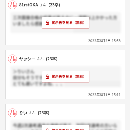
81rstOKA
(23卒)
さん
三次面接合格の結果が来るのに一週間以上かかった方
いましたら感謝お願いします。
2022年6月2日 15:58
ヤッシー
(23卒)
さん
＞りいさん
自分もそうです。
とても遅いですよね、、、
2022年6月1日 15:11
りい
(23卒)
さん
今週2次選考通過の連絡が来て、次回3次選考の方いら