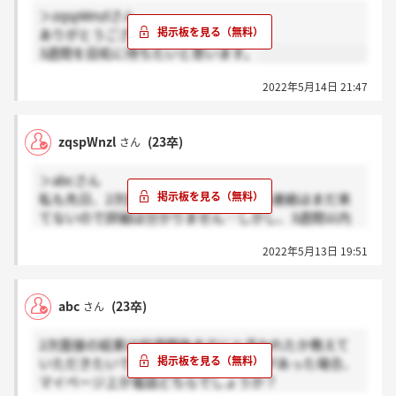
＞zqspWnzlさん
ありがとうございます。
3週間を目処に待ちたいと思います。
2022年5月14日 21:47
zqspWnzl
(23卒)
さん
＞abcさん
私も先日、2次面接受けました。結果の連絡はまだ来
てないので詳細は分かりません…しかし、3週間以内
にメールと言われた気がします。違ったらすみませ
2022年5月13日 19:51
ん。
abc
(23卒)
さん
2次面接の結果は何週間後までにと言われたか教えて
いただきたいです。また、実際に連絡があった場合、
マイページ上か電話どちらでしょうか？