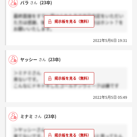
バラ
(23卒)
さん
最終面接をすでに受けられた方で当日内定をいただい
た方は感謝、後日連絡すると言われた方はホント？を
お願いいたします。
去年は当日に内定を出される方が多かったようですが
2022年5月6日 19:31
今年は私の友人も最終で後日連絡と言われたそうなの
で気になってます。
ヤッシー
(23卒)
さん
＞ミナミさん
来ないです。
こんなにドキドキしたゴールデンウィークは嫌です
ね、、、
2022年5月5日 05:49
ミナミ
(23卒)
さん
＞ヤッシーさん
来てないです。。休みなので来ないかなと思ってたん