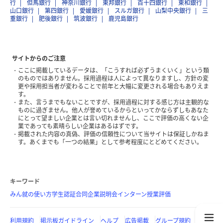
行
但馬銀行
神奈川銀行
東邦銀行
百十四銀行
東和銀行
山口銀行
第四銀行
愛媛銀行
スルガ銀行
山梨中央銀行
三
重銀行
肥後銀行
筑波銀行
鹿児島銀行
サイトからのご注意
ここに掲載しているデータは、「こうすれば必ずうまくいく」という類
のものではありません。採用過程は人によって異なりますし、方針の変
更や採用担当者が変わることで前年と大幅に変更される場合もありえま
す。
また、言うまでもないことですが、採用過程に対する感じ方は主観的な
ものに過ぎません。他人が誉めているからといってかならずしもあなた
にとって望ましい企業とは言い切れませんし、ここで評価の高くない企
業であっても素晴らしい企業はあるはずです。
掲載された内容の真偽、評価の信頼性について当サイトは保証しかねま
す。あくまでも「一つの結果」として参考程度にとどめてください。
キーワード
みん就の使い方
学生認証
合同企業説明会
インターン
授業評価
利用規約
掲示板ガイドライン
ヘルプ
広告掲載
グループ規約