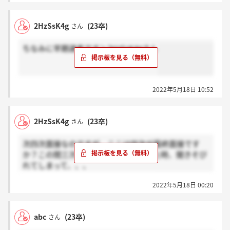
もし猶予がある場合、どの程度期間を設けられていた
かコメントで教えていただけると助かります。
2HzSsK4g
(23卒)
さん
よろしくお願いいたします。
ちなみに早期選考です＞2HzSsK4gさん
2022年5月18日 10:52
2HzSsK4g
(23卒)
さん
次四次面接なのですが、ここは四次が最終面接です
か？この間三次終わって案内いただいた時、聞きそび
れてしまって、、、
そうだよって方は感謝お願いします。
2022年5月18日 00:20
abc
(23卒)
さん