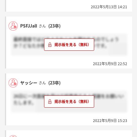
1次面接の際には面接の最後に選考の連絡についてお
2022年5月13日 14:21
話があったのですが、2次面接の際には日程の調整も
あるので選考状況を教えてくださいと言われ、選考状
況を把握するのみで、具体的な締切日を提示されませ
PSFJJalI
(23卒)
さん
んでした。わかる方いらっしゃいましたら教えていた
だきたいです。
最終面接ではどのようなことを聞かれるのでしょう
よろしくお願いいたします。
か？どなたか教えていただけると嬉しいです。
2022年5月9日 22:52
ヤッシー
(23卒)
さん
26日に一次面接を受けて結果来てる人感謝をお願いい
たします。
2022年5月9日 15:23