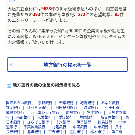
大垣共立銀行には
9638
件の掲示板書き込みのほか、内定者を含
む先輩たちの
393
件の本選考体験記、
272
件の志望動機、
95
件
のエントリーシートがあります。
その他にみん就に集まった約2万9000件の企業掲示板や就活生
による面接、WEBテスト、インターン体験記やリアルタイムの
内定情報をご覧いただけます。
地方銀行の掲示板一覧
地方銀行の他の企業の掲示板を見る
関西みらい銀行
京都銀行
千葉銀行
紀陽銀行
みなと銀行
福岡銀行
ゆうちょ銀行
池田泉州銀行
滋賀銀行
七十七銀行
武蔵野銀行
西日本シティ銀行
広島銀行
常陽銀行
大垣共立銀
行
南都銀行
京葉銀行
愛知銀行
静岡銀行
名古屋銀行
東
日本銀行
きらぼし銀行
十六銀行
伊予銀行
群馬銀行
北海
道銀行
千葉興業銀行
北陸銀行
中国銀行
中京銀行
八十二
長野銀行
北洋銀行
百五銀行
足利銀行
栃木銀行
第三銀