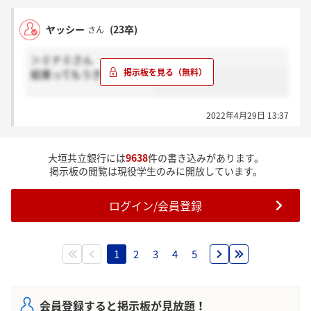
ヤッシー
(23卒)
さん
＞ミナミさん
結果ってもうきましたー？
2022年4月29日 13:37
大垣共立銀行には
9638
件の書き込みがあります。
掲示板の閲覧は現役学生のみに開放しています。
ログイン/会員登録
1
2
3
4
5
会員登録すると掲示板が見放題！