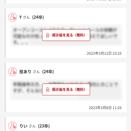
Y
(24卒)
さん
オープンコースとバラエティタレントコースの併願が
可能なのか知っている人がいたらぜひ教えてほしいで
す。。。
2023年3月12日 23:25
技あり
(24卒)
さん
早期選考の方、一次面接を4/30までに案内とのことで
すが、そんなに長いものですか？
2023年3月8日 11:26
りい
(23卒)
さん