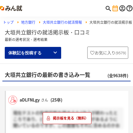
トップ
地方銀行
大垣共立銀行の就活情報
大垣共立銀行の就活掲示板
大垣共立銀行の就活掲示板・口コミ
最新の選考状況・選考結果
お気に入り
(
9579
)
体験記を投稿する
大垣共立銀行の最新の書き込み一覧
(全9638件)
aDLFNLgy
(25卒)
さん
現在テストの性格診断を踏まえた2次？が終わったと
ころであり、どこの銀行も3次まで面接があるように
聞いているのですが、この面接もそれに含めるのかお
聞きしたいです