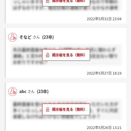
っしゃいますか？しかもインターン経由なので早期の
はずなのですが、毎回合格の連絡が遅くなかなか選考
が進みません…(T-T)同じような方いらっしゃいました
2022年5月31日 23:04
ら反応いただけると嬉しいです…！
そなど
(23卒)
さん
先日最終面接を終えて「2週間以内に合否に関わらず
連絡」と言われたのですが、その場で内定出ない限り
お祈りですかね？
後日連絡で内定を頂いた方が見えましたら感謝お願い
2022年5月27日 18:19
します！
またどれほどで連絡が来たか教えて頂けると幸いで
す！
abc
(23卒)
さん
最終面接を受けられた方で当日内定をいただいた方が
多くいらっしゃるようですが、その場合、すぐに内定
承諾しなければいけない雰囲気でしょうか？
すぐ内定承諾→感謝、猶予あり→ホント？でお願いし
2022年5月26日 13:21
ます。