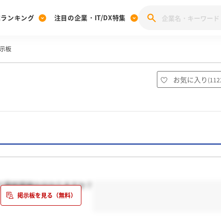
業ランキング
注目の企業・IT/DX特集
示板
注目の企業特集
みんなのIT業界新卒就職人気企業ランキング
みんな
[27卒] 本選考体験記投稿キャンペーン
28卒 注目企業特集
27卒 注目企業特集
みんなのDX企業就職ブランド調査
お気に入り
(
112
注目のIT・DX企業特集
28卒 IT・DX企業特集
27卒 IT・DX企業特集
28卒
みんなのIT業界新卒就職人気企業ランキング
みんな
企業研究
て最終面接か分かりますか？