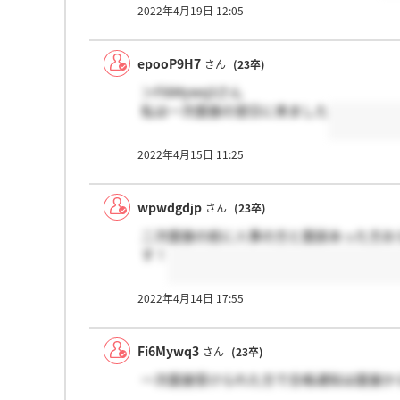
2022年4月19日 12:05
epooP9H7
さん
(23卒)
＞Fi6Mywq3さん
私は一次面接の翌日に来ました
2022年4月15日 11:25
wpwdgdjp
さん
(23卒)
二次面接の前に人事の方と面談あった方お
す！
2022年4月14日 17:55
Fi6Mywq3
さん
(23卒)
一次面接受けられた方で合格通知は面接か