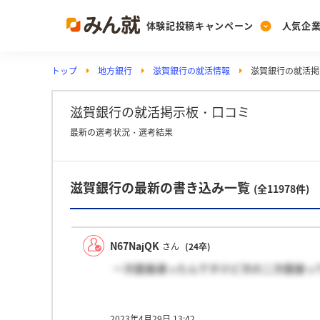
体験記投稿キャンペーン
人気企
トップ
地方銀行
滋賀銀行の就活情報
滋賀銀行の就活掲
Post
Ranking
PickUp
投稿する
ランキングを見る
注目の企業特集
滋賀銀行の就活掲示板・口コミ
最新の選考状況・選考結果
Vote
滋賀銀行の最新の書き込み一覧
投票する
(全11978件)
動画で知ろう！業界・
N67NajQK
さん
(24卒)
一次面接通ったんですけど次の二次面接っ
2023年4月29日 13:42