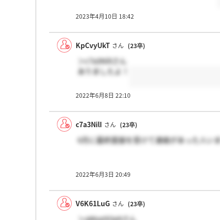
2023年4月10日 18:42
KpCvyUkT
さん
(23卒)
＞c7a3NilIさん
ありましたよ！
2022年6月8日 22:10
c7a3NilI
さん
(23卒)
6月に最終面接を受けて連絡があった人い
2022年6月3日 20:49
V6K61LuG
さん
(23卒)
＞qWyp5Op9さん