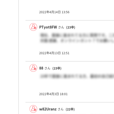
2022年4月14日 13:56
PTyot8FW
さん
(23卒)
現在、面接に進まれてる方に質問です。二
対面:感謝、オンライン:ホント？でお願い
2022年4月13日 12:51
88
さん
(23卒)
23卒で面接に進まれてる方、最初の自己紹
2022年4月3日 18:01
w82Uranz
さん
(22卒)