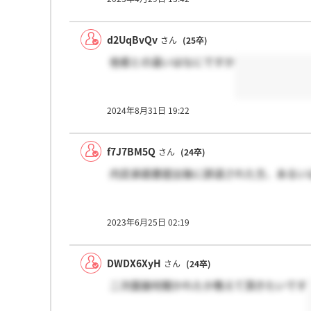
d2UqBvQv
さん
(25卒)
他者との違いはなにですか
2024年8月31日 19:22
f7J7BM5Q
さん
(24卒)
内定承諾書提出後に辞退された方、あるい
2023年6月25日 02:19
DWDX6XyH
さん
(24卒)
二次面接何聞かれたか教えて頂きたいです