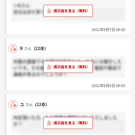
＞Rさん
自分はまだ来てないです
2021年6月7日 00:35
R
(22卒)
さん
対面の面接でその場で内定をもらった方にお聞きした
いです。その後の提出書類などは改めて電話や郵送で
連絡が来るのでしょうか？
今後のことはまた連絡をする、とだけで不安がありま
2021年6月5日 00:05
すので教えていただきたいです。
ユ
(22卒)
さん
内定頂いた方、もう承諾の電話とかしたりしました
か？