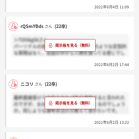
2021年6月4日 11:09
rQSmYBds
(22卒)
さん
＞TDlSkgSkさん
パーソナルの部分はガクチカや自己PRのような定型的
な質問はなく、会話の中から人柄を探ってる感じでし
た！
2021年6月2日 17:44
しかし、志望度や他の企業と比べて当行はどうなのか
といった点についてはかなり知りたいようだったので
その辺りの考えをまとめておくと良いと思います！
ニコリ
(22卒)
さん
最終面接受けて内定であれば後日連絡すると言われた
のですが、おおよそどれくらいで連絡くるのでしょう
か。同じような選考状況の方教えて頂きたいです。
2021年6月2日 13:22