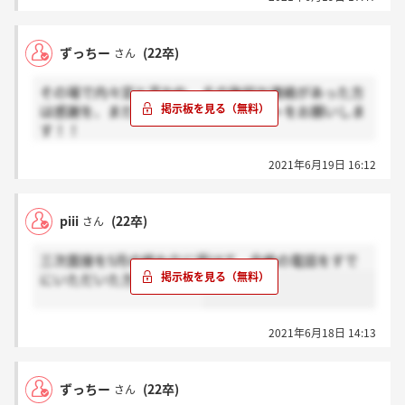
ずっちー
(22卒)
さん
その場で内々定と言われ、その後何か連絡があった方
は感謝を、まだ何も連絡ない方はホントをお願いしま
す！！
あった方は内々定から何日くらいで連絡来た方教えて
2021年6月19日 16:12
頂きたいです！！
piii
(22卒)
さん
三次面接を5月の終わりに受けて、合格の電話をすで
にいただいた方いますか？
2021年6月18日 14:13
ずっちー
(22卒)
さん