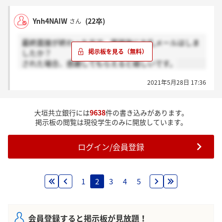
Ynh4NAIW
(22卒)
さん
最終面接が終わった方で、面接後にお礼メールはしま
したか？
された場合、感謝してもらえると嬉しいです。
2021年5月28日 17:36
大垣共立銀行には
9638
件の書き込みがあります。
掲示板の閲覧は現役学生のみに開放しています。
ログイン/会員登録
1
2
3
4
5
会員登録すると掲示板が見放題！