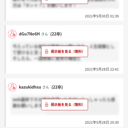
方は「ホント？」お願いします！
2021年5月30日 01:39
dGu7No6H
(22卒)
さん
今入っている他行の面接は火曜にあり、人生経験とし
て受けると言った。
そしたら、一週間後に意思の確認と
そこで結果の通知を電話ですると言われました。
2021年5月28日 22:41
これはお祈り？ですか？→ホント
内定ですか？→感謝ボタン
kazukidhsu
(22卒)
さん
web最終でその場内定頂いた方がいらっしゃったら感
謝お願いします。
2021年5月28日 20:30