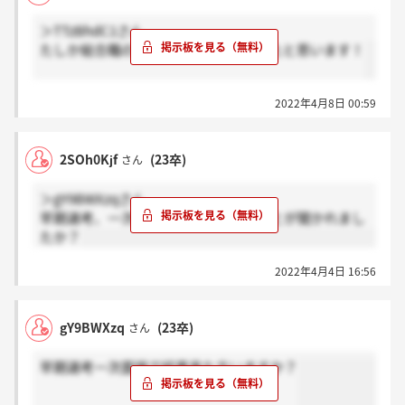
＞TTzBhdC1さん
たしか総合職のみと説明会で言っていたと思います！
2022年4月8日 00:59
2SOh0Kjf
(23卒)
さん
＞gY9BWXzqさん
早期選考、一次面接ではどのようなことが聞かれまし
たか？
2022年4月4日 16:56
gY9BWXzq
(23卒)
さん
早期選考一次面接で結果来た方いますか？