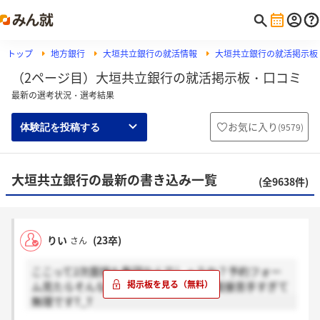
トップ
地方銀行
大垣共立銀行の就活情報
大垣共立銀行の就活掲示板
（2ページ目）大垣共立銀行の就活掲示板・口コミ
最新の選考状況・選考結果
お気に入り
(
9579
)
体験記を投稿する
大垣共立銀行の最新の書き込み一覧
(全9638件)
りい
(23卒)
さん
ここって2次面接も集団なんでしょうか？予約フォー
ム見たらそんな感じだったので…集団面接苦手すぎて
無理ですT_T