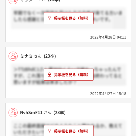
早期でなく一次面接を受けた方で合格が来てる方いま
したら感謝と日付教えていただけたら幸いです。
2022年4月28日 04:11
ミナミ
(23卒)
さん
＞TTzBhdC1さん僕30分くらいで終わっちゃったんで
すが、これ落ちましたかね…もう一次は終わってると
思いますが結果は来ましたか？
2022年4月27日 15:18
NvhSmF11
(23卒)
さん
ここの最終面接はどのようなこと聞かれるか、教えて
いただきたいです。