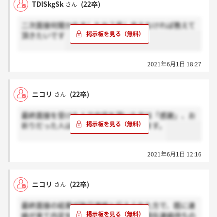
TDlSkgSk
(22卒)
さん
二次面接何聞かれましたか？差し支えなければ教えて
頂きたいです
2021年6月1日 18:27
ニコリ
(22卒)
さん
最終面接を受けた人で内定を頂いた方は「感謝」、お
祈りだった人は「ホント？」お願いします。
2021年6月1日 12:16
ニコリ
(22卒)
さん
最終面接の結果が後日連絡と伝えられた方で、既に連
絡が来て内定を頂いた方は「感謝」、現在連絡待ちの