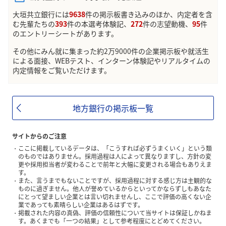
大垣共立銀行には
9638
件の掲示板書き込みのほか、内定者を含
む先輩たちの
393
件の本選考体験記、
272
件の志望動機、
95
件
のエントリーシートがあります。
その他にみん就に集まった約2万9000件の企業掲示板や就活生
による面接、WEBテスト、インターン体験記やリアルタイムの
内定情報をご覧いただけます。
地方銀行の掲示板一覧
サイトからのご注意
ここに掲載しているデータは、「こうすれば必ずうまくいく」という類
のものではありません。採用過程は人によって異なりますし、方針の変
更や採用担当者が変わることで前年と大幅に変更される場合もありえま
す。
また、言うまでもないことですが、採用過程に対する感じ方は主観的な
ものに過ぎません。他人が誉めているからといってかならずしもあなた
にとって望ましい企業とは言い切れませんし、ここで評価の高くない企
業であっても素晴らしい企業はあるはずです。
掲載された内容の真偽、評価の信頼性について当サイトは保証しかねま
す。あくまでも「一つの結果」として参考程度にとどめてください。