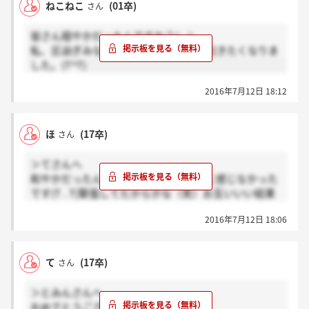
ねこねこ
(01卒)
さん
皆さん穏やかだったんですか？(;_;)
私、圧迫ぎみな感じでしたよ…。途中泣きたくなりま
した。(T^T)
2016年7月12日 18:12
ほ
(17卒)
さん
＞てさんへ
和やかだったんですね！私全然和やかに感じなかった
です(T . T)緊張してたからかな（笑）お互いいい結果
が来ますように。。
2016年7月12日 18:06
て
(17卒)
さん
＞とみんさんへ
おめでとうございます！！