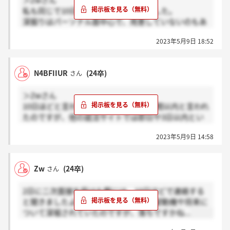
＞Zwさん
私も同じで10日ほどで連絡と言われました。
深掘りはパーソナル面中心で、用意していないのもあ
ったので自信ないです…
2023年5月9日 18:52
N4BFIIUR
(24卒)
さん
＞Zwさん
10日ほどと言われたんですね...私は1週間以内と言われ
たのですが、他の就活サイトでは即日や3日以内とい
う方もいたので不安です。
2023年5月9日 14:58
Zw
(24卒)
さん
2日に二次面接を受けた際には、10日ほどで連絡する
と聞きましたよ。わたし、20分ほど志望動機や将来に
ついて深堀されていたのですが、落ちですかね...