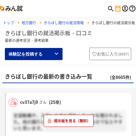
トップ
地方銀行
きらぼし銀行の就活情報
きらぼし銀行の就活掲示板
きらぼし銀行の就活掲示板・口コミ
最新の選考状況・選考結果
お気に入り
(
8997
)
体験記を投稿する
きらぼし銀行の最新の書き込み一覧
(全8605件)
cv37a7j9
(25卒)
さん
志望動機や、入社したあと何をしたいかを聞かれまし
た。他の銀行とは違う強みが明確にあるので伝えやす
いと思います。