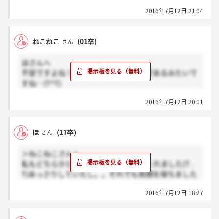
たいですね、わたしももう気持ち切り替えつつ気長に
2016年7月12日 21:04
返事待ちます(^_^)
ねこねこ
(01卒)
さん
ほさんへ
不安ですよね！面接官によって随分差があるみたいで
すね…(T^T)
私も、プレッシャーかけられてる中笑顔で言いたい事
2016年7月12日 20:01
は言いました！
でも、ネットとか見ると本当か分かりませんが3日後
に返事来た人、一週間ぐらいで来た人がいるぐらいで
ほ
(17卒)
さん
すから気長に待ちましょ(＞_＜)
＞ねこねこさんへ
私もどちらかというと緊迫した感じにとれました(T .
T)あっさりしていたし。。それでも笑顔を保ちました
けど、不安ですよね(T_T)
2016年7月12日 18:27