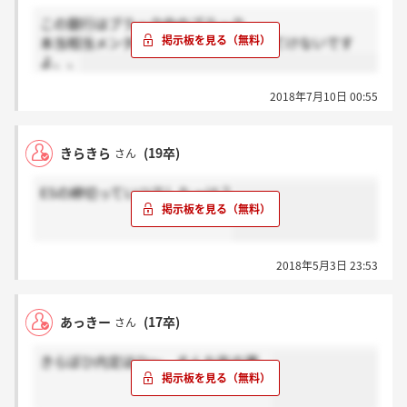
この銀行はブラック中のブラック、、
本当相当メンタル強くないと多分生きてけないです
よ、、
2018年7月10日 00:55
きらきら
(19卒)
さん
ESの締切っていつでしたっけ？
2018年5月3日 23:53
あっきー
(17卒)
さん
きらぼひ内定ほひ～。そんな年の瀬。