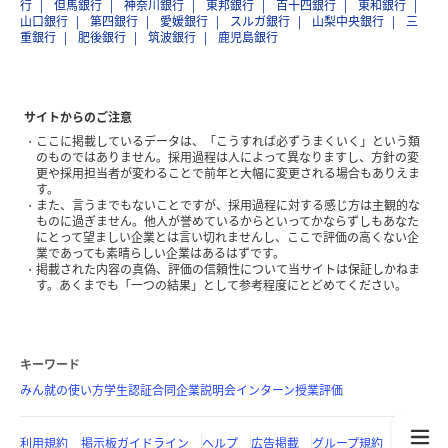
行
但馬銀行
神奈川銀行
東邦銀行
百十四銀行
東和銀行
山口銀行
第四銀行
愛媛銀行
スルガ銀行
山梨中央銀行
三
重銀行
肥後銀行
筑波銀行
鹿児島銀行
サイトからのご注意
ここに掲載しているデータは、「こうすれば必ずうまくいく」という類
のものではありません。採用過程は人によって異なりますし、方針の変
更や採用担当者が変わることで前年と大幅に変更される場合もありえま
す。
また、言うまでもないことですが、採用過程に対する感じ方は主観的な
ものに過ぎません。他人が誉めているからといってかならずしもあなた
にとって望ましい企業とは言い切れませんし、ここで評価の高くない企
業であっても素晴らしい企業はあるはずです。
掲載された内容の真偽、評価の信頼性について当サイトは保証しかねま
す。あくまでも「一つの結果」として参考程度にとどめてください。
キーワード
みん就の使い方
学生認証
合同企業説明会
インターン
授業評価
利用規約
掲示板ガイドライン
ヘルプ
広告掲載
グループ規約