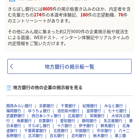
きらぼし銀行には
8605
件の掲示板書き込みのほか、内定者を含
む先輩たちの
274
件の本選考体験記、
180
件の志望動機、
76
件
のエントリーシートがあります。
その他にみん就に集まった約2万9000件の企業掲示板や就活生
による面接、WEBテスト、インターン体験記やリアルタイムの
内定情報をご覧いただけます。
地方銀行の掲示板一覧
地方銀行の他の企業の掲示板を見る
関西みらい銀行
京都銀行
千葉銀行
紀陽銀行
みなと銀行
福岡銀行
ゆうちょ銀行
池田泉州銀行
滋賀銀行
七十七銀行
武蔵野銀行
西日本シティ銀行
広島銀行
常陽銀行
大垣共立銀
行
南都銀行
京葉銀行
愛知銀行
静岡銀行
名古屋銀行
東
日本銀行
きらぼし銀行
十六銀行
伊予銀行
群馬銀行
北海
道銀行
千葉興業銀行
北陸銀行
中国銀行
中京銀行
八十二
長野銀行
北洋銀行
百五銀行
足利銀行
栃木銀行
第三銀