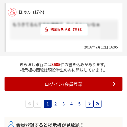
ほ
(17卒)
さん
もうきてるんですね連絡(T . T)くるといいなぁ
2016年7月12日 16:05
きらぼし銀行には
8605
件の書き込みがあります。
掲示板の閲覧は現役学生のみに開放しています。
ログイン/会員登録
1
2
3
4
5
会員登録すると掲示板が見放題！