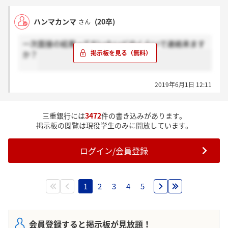
ハンマカンマ
(20卒)
さん
一次面接の結果ってだいたいどのくらいで連絡来ます
か？
2019年6月1日 12:11
三重銀行には
3472
件の書き込みがあります。
掲示板の閲覧は現役学生のみに開放しています。
ログイン/会員登録
1
2
3
4
5
会員登録すると掲示板が見放題！