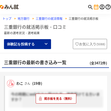
トップ
地方銀行
三重銀行の就活情報
三重銀行の就活掲示板
三重銀行の就活掲示板・口コミ
最新の選考状況・選考結果
お気に入り
(
5088
)
体験記を投稿する
三重銀行の最新の書き込み一覧
(全3472件)
わこ
(19卒)
さん
今の時期にwebテスト受けた方、選考受けてる方いま
すか？