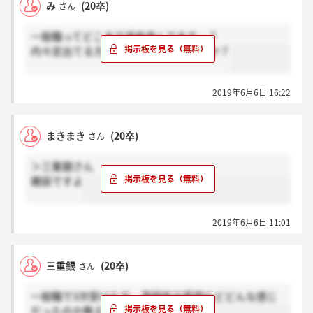
み
(20卒)
さん
一般職ってどこまで選考進んでます…？
内々定出てる方とかいらっしゃいますか？
2019年6月6日 16:22
まきまき
(20卒)
さん
＞三重銀さん
雑談ですよ
2019年6月6日 11:01
三重銀
(20卒)
さん
一般職で3次受けた方、雰囲気や質問などどんな感じ
だったのか教えて下さい