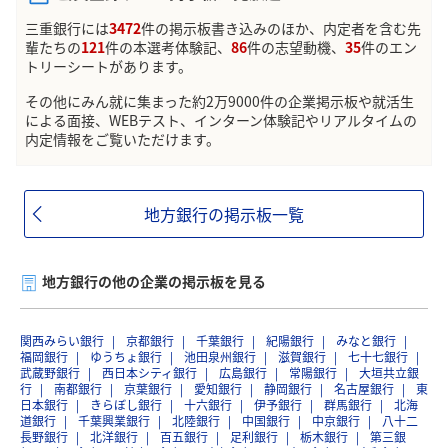
三重銀行には
3472
件の掲示板書き込みのほか、内定者を含む先
輩たちの
121
件の本選考体験記、
86
件の志望動機、
35
件のエン
トリーシートがあります。
その他にみん就に集まった約2万9000件の企業掲示板や就活生
による面接、WEBテスト、インターン体験記やリアルタイムの
内定情報をご覧いただけます。
地方銀行の掲示板一覧
地方銀行の他の企業の掲示板を見る
関西みらい銀行
京都銀行
千葉銀行
紀陽銀行
みなと銀行
福岡銀行
ゆうちょ銀行
池田泉州銀行
滋賀銀行
七十七銀行
武蔵野銀行
西日本シティ銀行
広島銀行
常陽銀行
大垣共立銀
行
南都銀行
京葉銀行
愛知銀行
静岡銀行
名古屋銀行
東
日本銀行
きらぼし銀行
十六銀行
伊予銀行
群馬銀行
北海
道銀行
千葉興業銀行
北陸銀行
中国銀行
中京銀行
八十二
長野銀行
北洋銀行
百五銀行
足利銀行
栃木銀行
第三銀