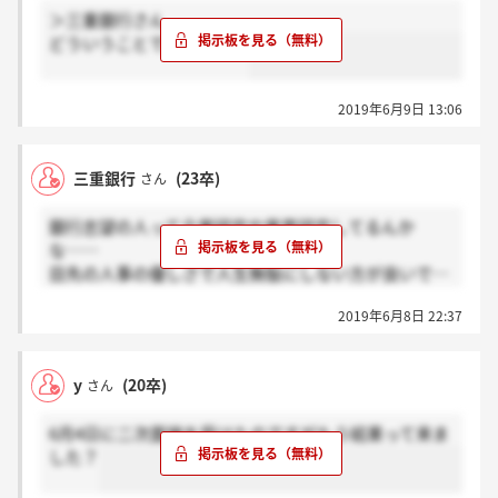
与信関係の収支は、貸し倒れに備えた引当金や不良債
＞三重銀行さん
権の処理費と、企業の業績回復を受けた引当金の「取
どういうことでしょうか？
り崩し益」などを相殺したもの。２０００年代初頭に
かけ、多くの銀行が巨額の費用を計上し経営危機に陥
った。
2019年6月9日 13:06
ここ数年は景気拡大を背景に「取り崩し益」が拡
大。企業倒産の減少から引当金の計上も減少し、低金
利で本業の収益が悪化する地銀は「与信関係収支の改
三重銀行
(23卒)
さん
善で利益を確保する構図が続いてきた」（日銀幹部）
とされる。
銀行志望の人って企業研究や業界研究してるんか
な……
しかし、こうした構図は「５年、１０年と続くわけ
目先の人事の優しさで人生無駄にしない方が良いで…
ではない」（黒田東彦日銀総裁）と警戒されてきた。
ガチで。
実際、１９年３月期には、静岡銀行の与信関係の収支
2019年6月8日 22:37
まあ転職ありきで銀行志望してるのなら別だけどな。
が前期の４５億円の利益から一転、４８億円の損失と
なり、全体では４分の１の地銀の収支が利益から損失
に転落した。
y
(20卒)
さん
地銀の与信関係費用のうち、不正融資問題で巨額損
失を計上したスルガ銀行の分を除いた場合、費用は４
6月4日に二次面接を受けたのですがもう結果って来ま
倍超に跳ね上がる。収支悪化は特殊要因ではなく業界
した？
全体を覆う問題となっており、コンコルディア・フィ
ナンシャルグループの川村健一社長は「（融資先企業