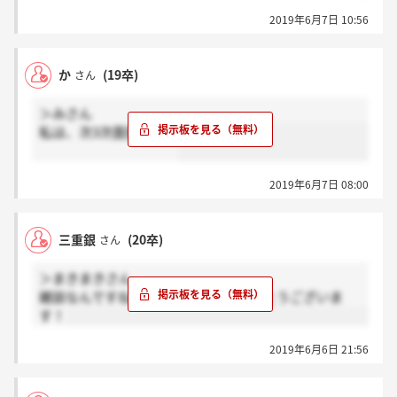
の）劣化が起きている」と警鐘を鳴らす。
2019年6月7日 10:56
貸し倒れ費用の水準は過去と比べなお低いが、景気
減速によって低水準だった企業倒産が増えれば、引当
金はさらに膨らむ可能性がある。地銀経営は転換点を
か
(19卒)
さん
迎えており、生き残りには政府が後押しする再編・統
合も選択肢となりそうだ。
＞みさん
私は、次3次面接です。
2019年6月7日 08:00
三重銀
(20卒)
さん
＞まきまきさん
雑談なんですね～教えてくれてありがとうございま
す！
2019年6月6日 21:56