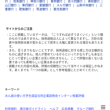
行
但馬銀行
神奈川銀行
東邦銀行
百十四銀行
東和銀行
山口銀行
第四銀行
愛媛銀行
スルガ銀行
山梨中央銀行
三
重銀行
肥後銀行
筑波銀行
鹿児島銀行
サイトからのご注意
ここに掲載しているデータは、「こうすれば必ずうまくいく」という類
のものではありません。採用過程は人によって異なりますし、方針の変
更や採用担当者が変わることで前年と大幅に変更される場合もありえま
す。
また、言うまでもないことですが、採用過程に対する感じ方は主観的な
ものに過ぎません。他人が誉めているからといってかならずしもあなた
にとって望ましい企業とは言い切れませんし、ここで評価の高くない企
業であっても素晴らしい企業はあるはずです。
掲載された内容の真偽、評価の信頼性について当サイトは保証しかねま
す。あくまでも「一つの結果」として参考程度にとどめてください。
キーワード
みん就の使い方
学生認証
合同企業説明会
インターン
授業評価
利用規約
掲示板ガイドライン
ヘルプ
広告掲載
グループ規約