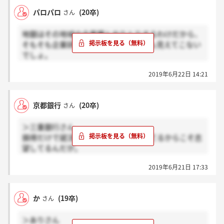
パロパロ
(20卒)
さん
地銀はその地域の全業種とやりとりするわけだから、
そもそも企業研究やってるだけじゃ何も見えてこない
でしょ。
まあ大手地銀と違ってIT戦略室的なのが無いまま統合
2019年6月22日 14:21
してる時点でそのうち他業界から淘汰されるのが見え
てる。
就活始まる前は「なんで地銀は近年人気就職先じゃな
京都銀行
(20卒)
さん
くなったんだろう」と思っていたけど、調べれば調べ
るほど…って感じだった。
＞三重銀行さん
また自分たちが働き盛りの2040年頃には三重県の5人
損得だけで就活してないし企業研究してるからこそ志
に2人は65歳以上。バスの運転手と同じ給与になるっ
望してるんだが。
て揶揄されてるし悲しい。
ニュースだけ読んで表面的にしか物事を考えられない
2019年6月21日 17:33
頭の癖してマウントとるのか(呆れ)
か
(19卒)
さん
＞ありさん