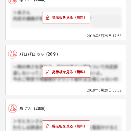
＞あさん
内定の連絡が来た番号にかけましたか？
2019年6月29日 17:58
パロパロ
(20卒)
さん
一時の怖さを恐れて、自分の考えに嘘をついて内定辞
退しないってこれ以上に愚行なものはないよ。
今のご時世で地銀側がマウント取れる立場じゃないの
にオワハラやってる時点で御行の将来は見えてるんだ
2019年6月29日 08:52
よ。
あ
(20卒)
さん
＞モヒカンさん
わたしは辞退のことを伝えました。また電話かけると