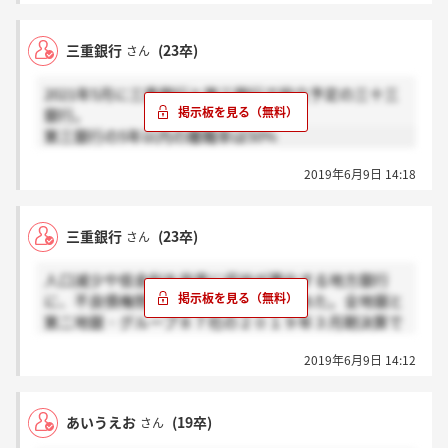
三重銀行
(23卒)
さん
2021年5月に三重銀行と第三銀行で設立予定の三十三
銀行。
第三銀行の5年以内の離職率は50%
2019年6月9日 14:18
三重銀行
(23卒)
さん
人口減少や低金利を背景に収益が悪化する地方銀行
に、不良債権問題が再びのしかかり始めた。全地銀と
第二地銀・グループ８７社の２０１９年３月期決算で
は、融資先企業の貸し倒れなどに備えた与信関係の費
2019年6月9日 14:12
用が前期比３．１倍となる計約３３００億円に拡大。
全体の８割近くに当たる６６社で与信関係の収支が悪
化した。景気減速による企業業績の悪化も懸念されて
あいうえお
(19卒)
さん
おり、地銀経営は一段と厳しい状況となりそうだ。