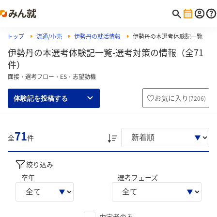
トップ
流通/小売
伊勢丹の就活情報
伊勢丹の本選考体験記一覧
伊勢丹の本選考体験記一覧-選考対策の情報（全71
件）
面接・選考フロー・ES・志望動機
お気に入り
(
7206
)
体験記を投稿する
71
全
件
絞り込み
卒年
選考フェーズ
内定者のみ