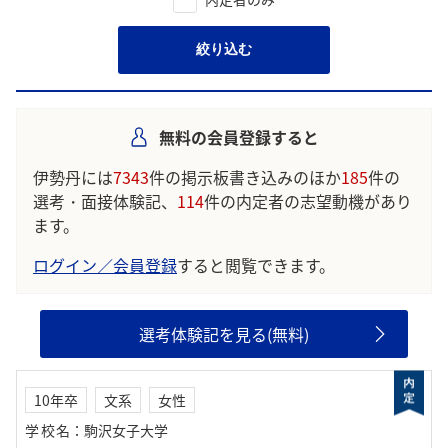
絞り込む
無料の会員登録すると
伊勢丹には
7343
件の掲示板書き込みのほか
185
件の
選考・面接体験記、
114
件の内定者の志望動機があり
ます。
ログイン／会員登録
すると閲覧できます。
選考体験記を見る(無料)
10年卒
文系
女性
学校名
：
駒沢女子大学