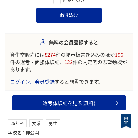
絞り込む
無料の会員登録すると
資生堂販売には
8274
件の掲示板書き込みのほか
196
件の選考・面接体験記、
122
件の内定者の志望動機が
あります。
ログイン／会員登録
すると閲覧できます。
選考体験記を見る(無料)
25年卒
文系
男性
学校名
：
非公開