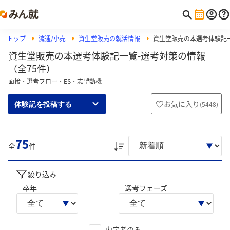
トップ
流通/小売
資生堂販売の就活情報
資生堂販売の本選考体験記
資生堂販売の本選考体験記一覧-選考対策の情報
（全75件）
面接・選考フロー・ES・志望動機
お気に入り
(
5448
)
体験記を投稿する
75
全
件
絞り込み
卒年
選考フェーズ
内定者のみ