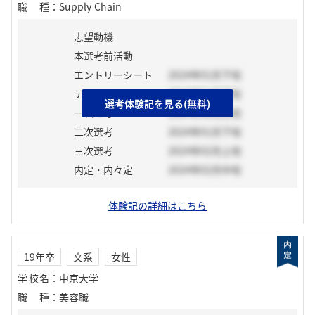
職種
：
Supply Chain
志望動機
本選考前活動
エントリーシート
2024年01月下旬
テスト
2024年01月下旬
選考体験記を見る(無料)
一次選考
2024年02月上旬
二次選考
2024年01月下旬
三次選考
2024年02月上旬
内定・内々定
2024年02月中旬
体験記の詳細はこちら
19年卒
文系
女性
学校名
：
中京大学
職種
：
美容職