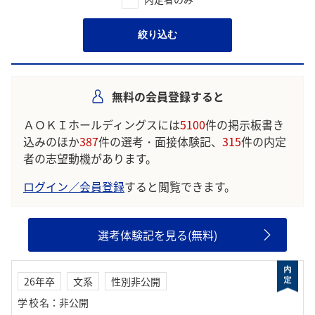
絞り込む
無料の会員登録すると
ＡＯＫＩホールディングスには
5100
件の掲示板書き
込みのほか
387
件の選考・面接体験記、
315
件の内定
者の志望動機があります。
ログイン／会員登録
すると閲覧できます。
選考体験記を見る(無料)
26年卒
文系
性別非公開
学校名
：
非公開