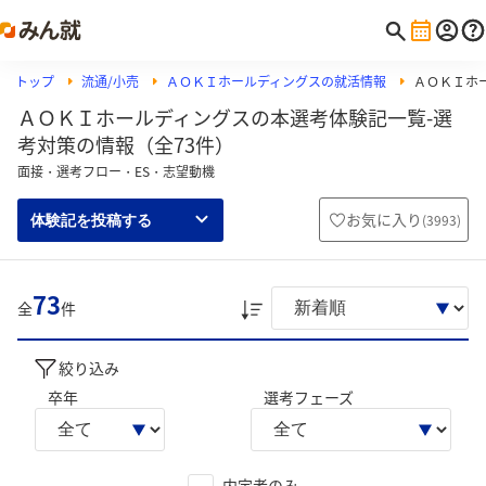
トップ
流通/小売
ＡＯＫＩホールディングスの就活情報
ＡＯＫＩホ
ＡＯＫＩホールディングスの本選考体験記一覧-選
考対策の情報（全73件）
面接・選考フロー・ES・志望動機
お気に入り
(
3993
)
体験記を投稿する
73
全
件
絞り込み
卒年
選考フェーズ
内定者のみ