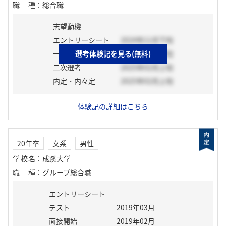
職種
：
総合職
志望動機
エントリーシート
2024年11月下旬
一次選考
選考体験記を見る(無料)
2024年12月下旬
二次選考
2025年02月上旬
内定・内々定
2025年02月上旬
体験記の詳細はこちら
20年卒
文系
男性
学校名
：
成蹊大学
職種
：
グループ総合職
エントリーシート
テスト
2019年03月
面接開始
2019年02月