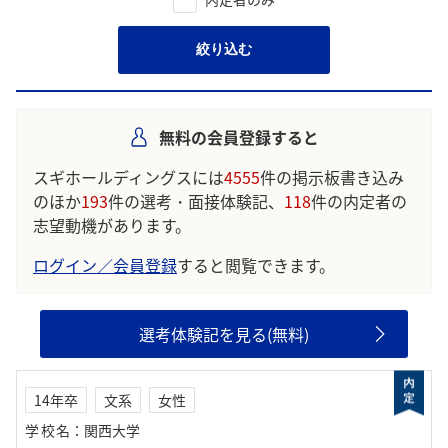
絞り込む
無料の会員登録すると
スギホールディングスには
4555
件の掲示板書き込み
のほか
193
件の選考・面接体験記、
118
件の内定者の
志望動機があります。
ログイン／会員登録
すると閲覧できます。
選考体験記を見る(無料)
14年卒
文系
女性
学校名
：
関西大学