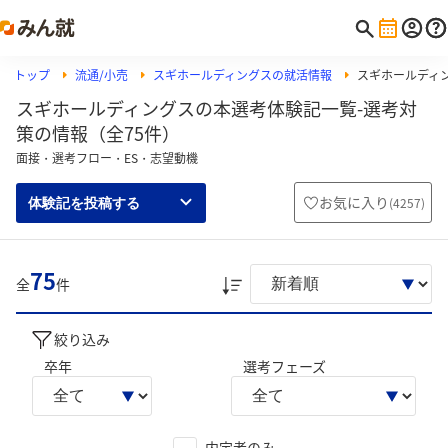
トップ
流通/小売
スギホールディングスの就活情報
スギホールディ
スギホールディングスの本選考体験記一覧-選考対
策の情報（全75件）
面接・選考フロー・ES・志望動機
お気に入り
(
4257
)
体験記を投稿する
75
全
件
絞り込み
卒年
選考フェーズ
内定者のみ