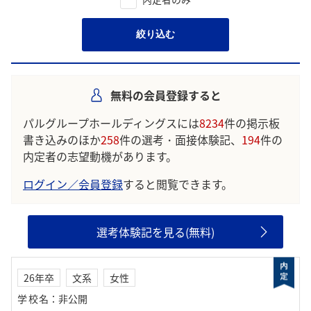
絞り込む
無料の会員登録すると
パルグループホールディングスには
8234
件の掲示板
書き込みのほか
258
件の選考・面接体験記、
194
件の
内定者の志望動機があります。
ログイン／会員登録
すると閲覧できます。
選考体験記を見る(無料)
26年卒
文系
女性
学校名
：
非公開