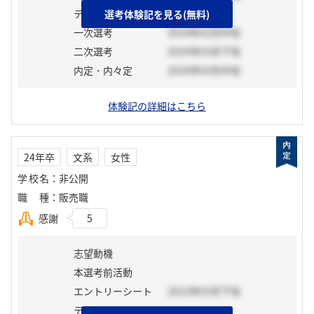
テスト
選考体験記を見る(無料)
一次選考
2024年02月中旬
二次選考
2024年03月下旬
内定・内々定
2024年03月中旬
体験記の詳細はこちら
24年卒
文系
女性
学校名
：
非公開
職種
：
販売職
感謝
5
志望動機
本選考前活動
エントリーシート
2023年03月下旬
テスト