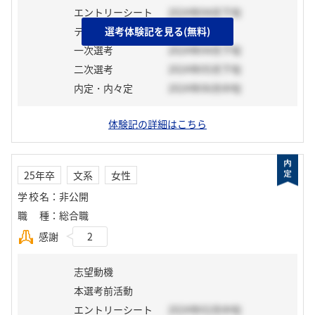
エントリーシート
2024年04月下旬
テスト
選考体験記を見る(無料)
一次選考
2024年04月下旬
二次選考
2024年05月下旬
内定・内々定
2024年06月中旬
体験記の詳細はこちら
25年卒
文系
女性
学校名
：
非公開
職種
：
総合職
感謝
2
志望動機
本選考前活動
エントリーシート
2024年02月中旬