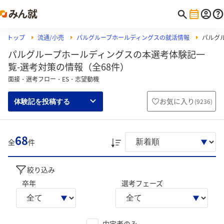
トップ
流通/小売
パルグループホールディングスの就活情報
パルグ
パルグループホールディングスの本選考体験記一
覧-選考対策の情報（全68件）
面接・選考フロー・ES・志望動機
お気に入り
(
9236
)
体験記を投稿する
68
全
件
絞り込み
卒年
選考フェーズ
内定者のみ