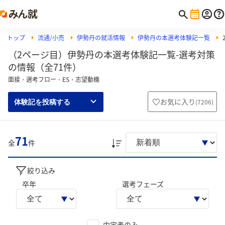
トップ
流通/小売
伊勢丹の就活情報
伊勢丹の本選考体験記一覧
（2ページ目）伊勢丹の本選考体験記一覧-選考対策
の情報（全71件）
面接・選考フロー・ES・志望動機
お気に入り
(
7206
)
体験記を投稿する
71
全
件
絞り込み
卒年
選考フェーズ
内定者のみ