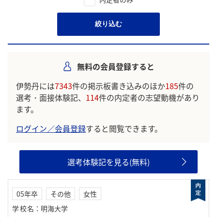
絞り込む
無料の会員登録すると
伊勢丹には
7343
件の掲示板書き込みのほか
185
件の
選考・面接体験記、
114
件の内定者の志望動機があり
ます。
ログイン／会員登録
すると閲覧できます。
選考体験記を見る(無料)
05年卒
その他
女性
学校名
：
明海大学