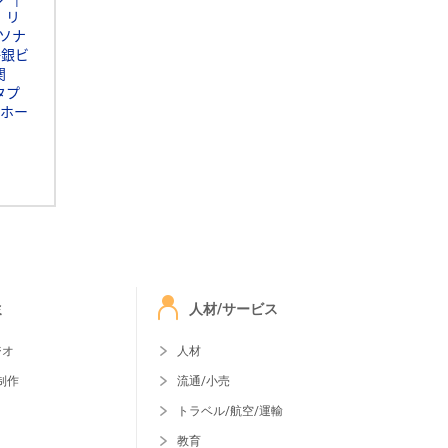
リ
ソナ
静銀ビ
関
タプ
ホー
ミ
人材/サービス
ジオ
人材
制作
流通/小売
トラベル/航空/運輸
教育