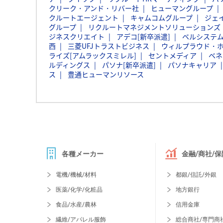
クリーク・アンド・リバー社
ヒューマングループ
クルートエージェント
キャムコムグループ
ジェ
グループ
リクルートマネジメントソリューションズ
ジネスクリエイト
アデコ[新卒派遣]
ベルシステム
西
三菱UFJトラストビジネス
ウィルプラウド・
ライズ[アムラックスミレル]
セントメディア
ベネ
ルディングス
パソナ[新卒派遣]
パソナキャリア
ス
豊通ヒューマンリソース
各種メーカー
金融/商社/保
電機/機械/材料
都銀/信託/外銀
医薬/化学/化粧品
地方銀行
食品/水産/農林
信用金庫
繊維/アパレル服飾
総合商社/専門商