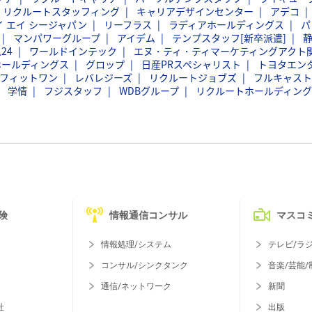
リクルートスタッフィング
キャリアデザインセンター
アデコ
イ エイ シージャパン
リーフラス
ラディアホールディングス
パ
マンパワーグループ
アイデム
テンプスタッフ[新卒派遣]
24
ワールドインテック
エヌ・ティ・ティマーケティングアクト
ホールディングス
グロップ
日産PRスペシャリスト
トヨタエン
フィットワン
レバレジーズ
リクルートジョブズ
フルキャスト
学情
フジスタッフ
WDBグループ
リクルートホールディング
険
情報通信コンサル
マスコ
情報処理/システム
テレビ/ラ
コンサル/シンクタンク
音楽/芸能/
通信/ネットワーク
新聞
社
出版