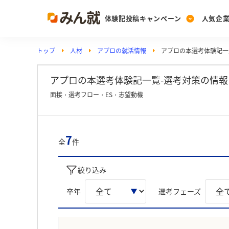
体験記投稿キャンペーン
人気企
トップ
人材
アプロの就活情報
アプロの本選考体験記一
Post
Ranking
PickUp
投稿する
ランキングを見る
注目の企業特集
アプロの本選考体験記一覧-選考対策の情報
面接・選考フロー・ES・志望動機
Vote
投票する
7
全
件
動画で知ろう！業界・
絞り込み
卒年
選考フェーズ