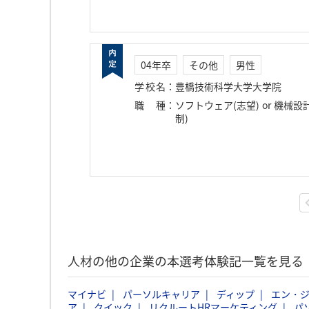
04年卒
その他
男性
学校名
：
豊橋技術科学大学大学院
職種
：
ソフトウェア(志望) or 機械設
制)
人材の他の企業の本選考体験記一覧を見る
マイナビ
パーソルキャリア
ディップ
エン・
ア
クイック
リクルートHRマーケティング
パ