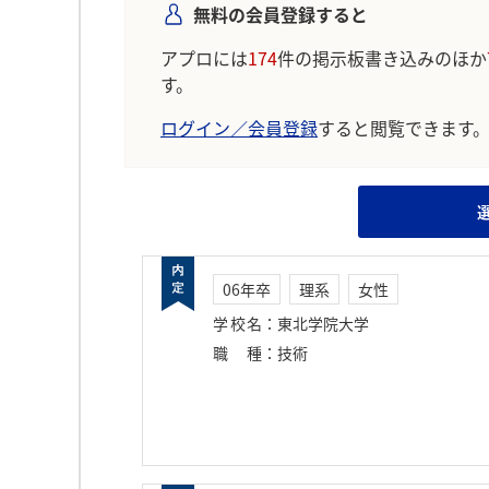
無料の会員登録すると
アプロには
174
件の掲示板書き込みのほか
す。
ログイン／会員登録
すると閲覧できます
06年卒
理系
女性
学校名
：
東北学院大学
職種
：
技術