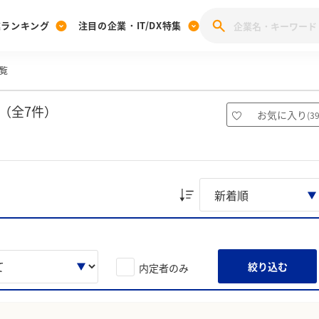
業ランキング
注目の企業・IT/DX特集
覧
注目の企業特集
みんなのIT業界新卒就職人気企業ランキング
みんな
[27卒] 本選考体験記投稿キャンペーン
28卒 注目企業特集
27卒 注目企業特集
みんなのDX企業就職ブランド調査
（全7件）
お気に入り
(
3
注目のIT・DX企業特集
28卒 IT・DX企業特集
27卒 IT・DX企業特集
28卒
みんなのIT業界新卒就職人気企業ランキング
みんな
企業研究
絞り込む
内定者のみ