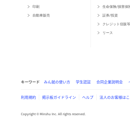
印刷
生命保険/損害保
自動車販売
証券/投資
クレジット信販
リース
キーワード
みん就の使い方
学生認証
合同企業説明会
利用規約
掲示板ガイドライン
ヘルプ
法人のお客様はこ
Copyright © Minshu Inc. All rights reserved.