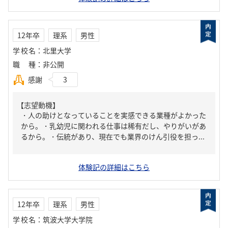
12年卒
理系
男性
学校名
：
北里大学
職種
：
非公開
感謝
3
【志望動機】
・人の助けとなっていることを実感できる業種がよかった
から。・乳幼児に関われる仕事は稀有だし、やりがいがあ
るから。・伝統があり、現在でも業界のけん引役を担っ...
体験記の詳細はこちら
12年卒
理系
男性
学校名
：
筑波大学大学院