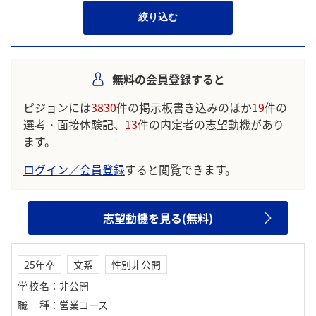
絞り込む
無料の会員登録すると
ピジョンには
3830
件の掲示板書き込みのほか
19
件の
選考・面接体験記、
13
件の内定者の志望動機があり
ます。
ログイン／会員登録
すると閲覧できます。
志望動機を見る(無料)
25年卒
文系
性別非公開
学校名
：
非公開
職種
：
営業コース