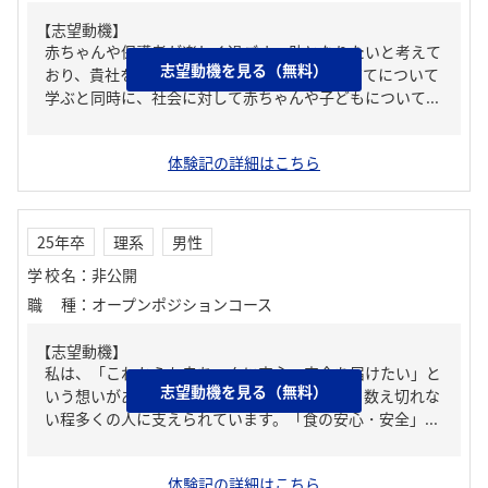
【志望動機】
赤ちゃんや保護者が楽しく過ごす一助となりたいと考えて
志望動機を見る（無料）
おり、貴社を志望します。大学で乳幼児や子育てについて
学ぶと同時に、社会に対して赤ちゃんや子どもについて...
体験記の詳細はこちら
25年卒
理系
男性
学校名
：
非公開
職種
：
オープンポジションコース
【志望動機】
私は、「これからも赤ちゃんに安心・安全を届けたい」と
志望動機を見る（無料）
いう想いがあります。私たちは、社会に属し、数え切れな
い程多くの人に支えられています。「食の安心・安全」...
体験記の詳細はこちら