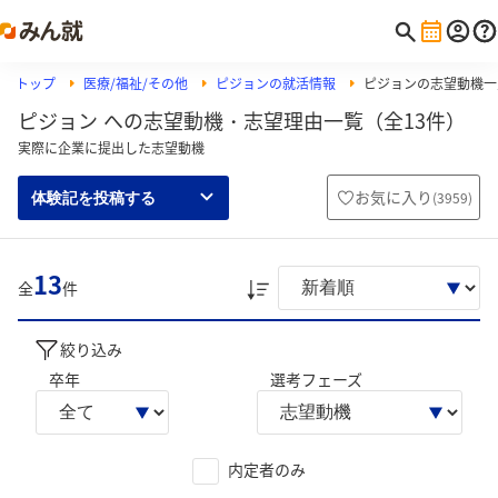
トップ
医療/福祉/その他
ピジョンの就活情報
ピジョンの志望動機一
ピジョン への志望動機・志望理由一覧（全13件）
実際に企業に提出した志望動機
お気に入り
(
3959
)
体験記を投稿する
13
全
件
絞り込み
卒年
選考フェーズ
内定者のみ