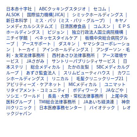
日本赤十字社
ABCクッキングスタジオ
セコム
ALSOK
国際協力機構[JICA]
シミックホールディングス
新日本科学
ミス・パリ（ミス・パリ・グループ）
キヤノ
ンメディカルシステムズ
日清医療食品
コムスン
ＥＰＳ
ホールディングス
ピジョン
独立行政法人国立病院機構
ニチイ学館
ベネッセスタイルケア
板橋中央総合病院グル
ープ
アースサポート
ダスキン
ヤマシタコーポレーショ
ン
トーカイ
アインホールディングス
アンダーソン・毛
利・友常法律事務所
西村あさひ法律事務所
アース環境サ
ービス
JAさがみ
サントリーパブリシティサービス
日
本ステリ
総合メディカル
たかの友梨
SBCメディカルグ
ループ
あずさ監査法人
スリムビューティハウス
カワニ
シホールディングス
リニカル
毛髪クリニックリーブ21
アビリティーズ・ケアネット
MICメディカル
ユニマット
リタイアメント・コミュニティ
ボディワーク
JAなごや
ソシエ・ワールド
長島・大野・常松法律事務所
上尾中央
医科グループ
TMI総合法律事務所
JAあいち経済連
神奈
川クリニック
日本医療事務センター
バイオテック
レオ
ックジャパン