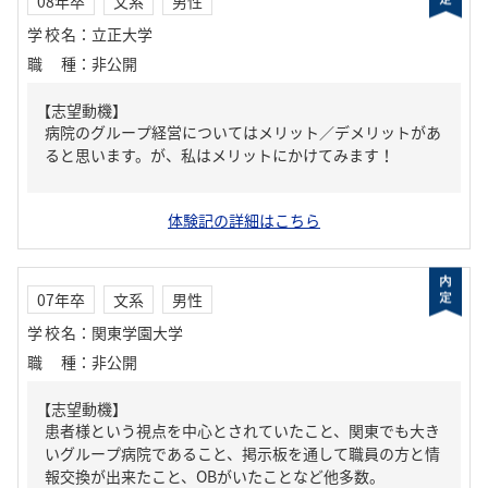
08年卒
文系
男性
学校名
：
立正大学
職種
：
非公開
【志望動機】
病院のグループ経営についてはメリット／デメリットがあ
ると思います。が、私はメリットにかけてみます！
体験記の詳細はこちら
07年卒
文系
男性
学校名
：
関東学園大学
職種
：
非公開
【志望動機】
患者様という視点を中心とされていたこと、関東でも大き
いグループ病院であること、掲示板を通して職員の方と情
報交換が出来たこと、OBがいたことなど他多数。