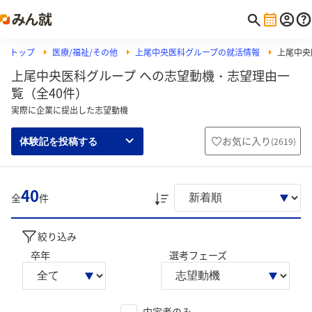
トップ
医療/福祉/その他
上尾中央医科グループの就活情報
上尾中央
上尾中央医科グループ への志望動機・志望理由一
覧（全40件）
実際に企業に提出した志望動機
お気に入り
(
2619
)
体験記を投稿する
40
全
件
絞り込み
卒年
選考フェーズ
内定者のみ