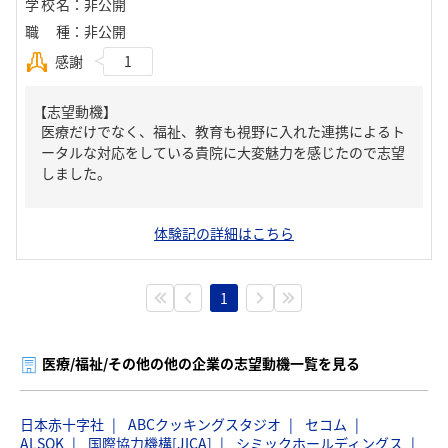
学校名
：
非公開
職種
：
非公開
感謝
1
【志望動機】
医療だけでなく、福祉、教育も視野に入れた連携によるト
ータルな対応をしている貴院に大変魅力を感じたので志望
しました。
体験記の詳細はこちら
1
医療/福祉/その他の他の企業の志望動機一覧を見る
日本赤十字社
ABCクッキングスタジオ
セコム
ALSOK
国際協力機構[JICA]
シミックホールディングス