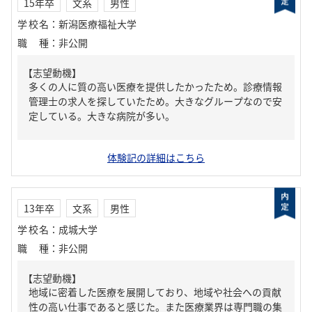
15年卒
文系
男性
学校名
：
新潟医療福祉大学
職種
：
非公開
【志望動機】
多くの人に質の高い医療を提供したかったため。診療情報
管理士の求人を探していたため。大きなグループなので安
定している。大きな病院が多い。
体験記の詳細はこちら
13年卒
文系
男性
学校名
：
成城大学
職種
：
非公開
【志望動機】
地域に密着した医療を展開しており、地域や社会への貢献
性の高い仕事であると感じた。また医療業界は専門職の集