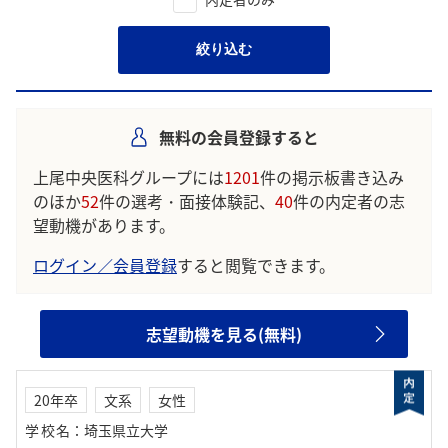
絞り込む
無料の会員登録すると
上尾中央医科グループには
1201
件の掲示板書き込み
のほか
52
件の選考・面接体験記、
40
件の内定者の志
望動機があります。
ログイン／会員登録
すると閲覧できます。
志望動機を見る(無料)
20年卒
文系
女性
学校名
：
埼玉県立大学