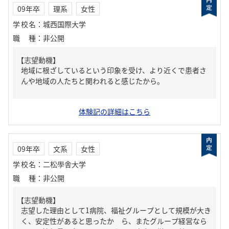
09年卒
理系
女性
学校名
：
城西国際大学
職種
：
非公開
【志望動機】
地域に根ざしているという印象を受け、より近くで患者さ
んや地域の人たちと関われると感じたから。
体験記の詳細はこちら
09年卒
文系
女性
学校名
：
二松學舎大学
職種
：
非公開
【志望動機】
志望した理由として1病院、福祉グループとして規模が大き
く、安定性があると思ったか ら、またグループ経営なら