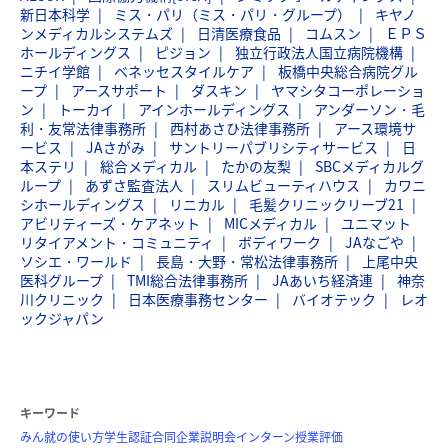
新日本科学
ミス・パリ（ミス・パリ・グループ）
キヤノ
ンメディカルシステムズ
日清医療食品
コムスン
ＥＰＳ
ホールディングス
ピジョン
独立行政法人国立病院機構
ニチイ学館
ベネッセスタイルケア
板橋中央総合病院グル
ープ
アースサポート
ダスキン
ヤマシタコーポレーショ
ン
トーカイ
アインホールディングス
アンダーソン・毛
利・友常法律事務所
西村あさひ法律事務所
アース環境サ
ービス
JAさがみ
サントリーパブリシティサービス
日
本ステリ
総合メディカル
たかの友梨
SBCメディカルグ
ループ
あずさ監査法人
スリムビューティハウス
カワニ
シホールディングス
リニカル
毛髪クリニックリーブ21
アビリティーズ・ケアネット
MICメディカル
ユニマット
リタイアメント・コミュニティ
ボディワーク
JAなごや
ソシエ・ワールド
長島・大野・常松法律事務所
上尾中央
医科グループ
TMI総合法律事務所
JAあいち経済連
神奈
川クリニック
日本医療事務センター
バイオテック
レオ
ックジャパン
キーワード
みん就の使い方
学生認証
合同企業説明会
インターン
授業評価