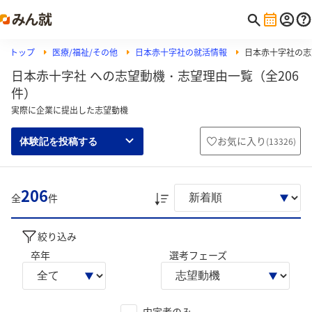
トップ
医療/福祉/その他
日本赤十字社の就活情報
日本赤十字社の志
日本赤十字社 への志望動機・志望理由一覧（全206
件）
実際に企業に提出した志望動機
お気に入り
(
13326
)
体験記を投稿する
206
全
件
絞り込み
卒年
選考フェーズ
内定者のみ