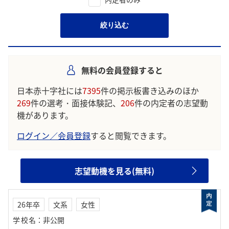
絞り込む
無料の会員登録すると
日本赤十字社には
7395
件の掲示板書き込みのほか
269
件の選考・面接体験記、
206
件の内定者の志望動
機があります。
ログイン／会員登録
すると閲覧できます。
志望動機を見る(無料)
26年卒
文系
女性
学校名
：
非公開