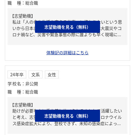
職種
：
総合職
【志望動機】
私は「人の命や生活を支える仕事」に携わりたいという思
志望動機を見る（無料）
いから日本赤十字社を志望しています。東日本大震災やコ
ロナ禍など、災害や緊急事態の際に誰よりも早く現場に...
体験記の詳細はこちら
24年卒
文系
女性
学校名
：
非公開
職種
：
総合職
【志望動機】
助けが必要な人に手を差し伸べられる人として活躍したい
志望動機を見る（無料）
と考え、志望します。私は大学入学当初からコロナウイル
ス感染症拡大により、登校できず、未知の感染症によっ...