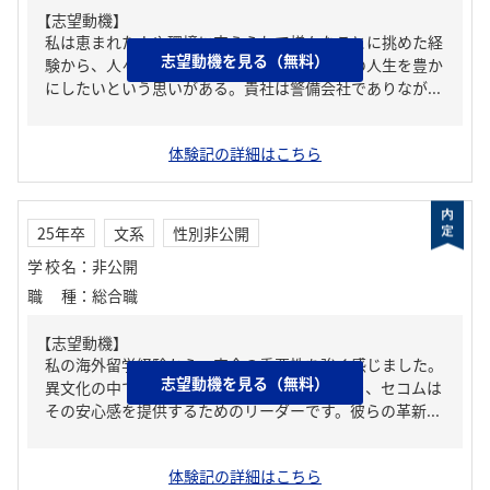
【志望動機】
私は恵まれた人や環境に支えられて様々なことに挑めた経
志望動機を見る（無料）
験から、人々の生活を支える事業を通して人の人生を豊か
にしたいという思いがある。貴社は警備会社でありなが...
体験記の詳細はこちら
25年卒
文系
性別非公開
学校名
：
非公開
職種
：
総合職
【志望動機】
私の海外留学経験から、安全の重要性を強く感じました。
志望動機を見る（無料）
異文化の中で自分を守ることは特に重要であり、セコムは
その安心感を提供するためのリーダーです。彼らの革新...
体験記の詳細はこちら