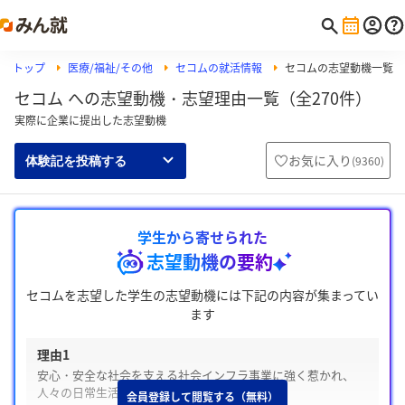
トップ
医療/福祉/その他
セコムの就活情報
セコムの志望動機一覧
セコム への志望動機・志望理由一覧（全270件）
実際に企業に提出した志望動機
お気に入り
(
9360
)
体験記を投稿する
学生から寄せられた
志望動機の要約
セコムを志望した学生の志望動機には下記の内容が集まってい
ます
理由1
安心・安全な社会を支える社会インフラ事業に強く惹かれ、
人々の日常生活をより支えたい。
会員登録して閲覧する（無料）