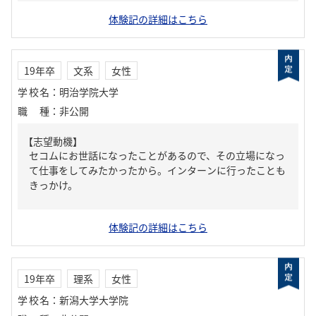
体験記の詳細はこちら
19年卒
文系
女性
学校名
：
明治学院大学
職種
：
非公開
【志望動機】
セコムにお世話になったことがあるので、その立場になっ
て仕事をしてみたかったから。インターンに行ったことも
きっかけ。
体験記の詳細はこちら
19年卒
理系
女性
学校名
：
新潟大学大学院