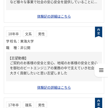
など様々な事業で社会の安心安全を提供していることに...
体験記の詳細はこちら
18年卒
文系
男性
学校名
：
東海大学
職種
：
非公開
【志望動機】
ご契約のお客様の安全と安心、地域のお客様の安全と安心
を御社のビートエンジニアの業務の中で支えていき社会に
大きく貢献したいと思い志望しました
体験記の詳細はこちら
17年卒
理系
男性