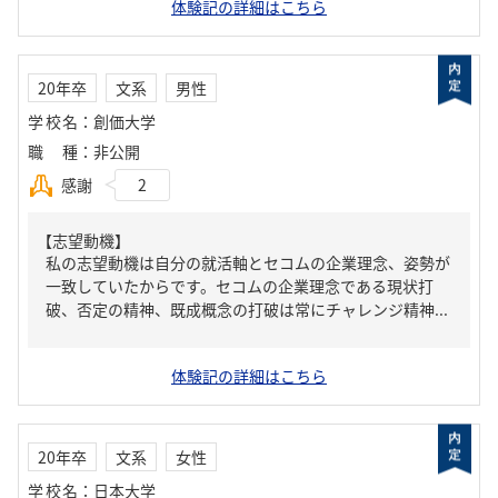
体験記の詳細はこちら
20年卒
文系
男性
学校名
：
創価大学
職種
：
非公開
感謝
2
【志望動機】
私の志望動機は自分の就活軸とセコムの企業理念、姿勢が
一致していたからです。セコムの企業理念である現状打
破、否定の精神、既成概念の打破は常にチャレンジ精神...
体験記の詳細はこちら
20年卒
文系
女性
学校名
：
日本大学