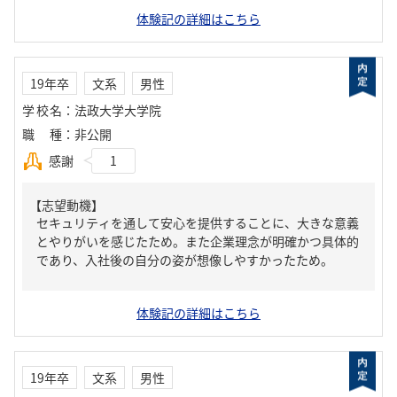
体験記の詳細はこちら
19年卒
文系
男性
学校名
：
法政大学大学院
職種
：
非公開
感謝
1
【志望動機】
セキュリティを通して安心を提供することに、大きな意義
とやりがいを感じたため。また企業理念が明確かつ具体的
であり、入社後の自分の姿が想像しやすかったため。
体験記の詳細はこちら
19年卒
文系
男性