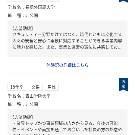
学校名
：
長崎外国語大学
職種
：
非公開
【志望動機】
セキュリティー分野だけではなく、時代とともに変化する
人々の安全と安心に柔軟に対応することができる事業内容
に魅力を感じた。また、事業と運営の憲法に共感してお...
体験記の詳細はこちら
18年卒
文系
男性
学校名
：
青山学院大学
職種
：
非公開
【志望動機】
・業界トップかつ事業領域の広さから見る、今後の可能
性・イベントや面接を通してお会いした社員の方の熱意や