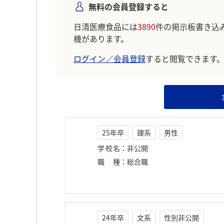
無料の会員登録すると
日清医療食品には
3890
件の掲示板書き込
機があります。
ログイン／会員登録
すると閲覧できます
25年卒
理系
男性
学校名
：
非公開
職種
：
総合職
24年卒
文系
性別非公開