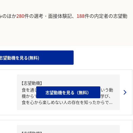
みのほか
280
件の選考・面接体験記、
188
件の内定者の志望動
。
志望動機を見る(無料)
【志望動機】
食を通して人々の心の健康に貢献したいという動
志望動機を見る（無料）
機からです。なぜなら、私は大学で〇〇を学び、
食を心から楽しめない人の存在を知ったからで...