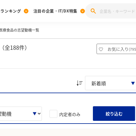
業ランキング
注目の企業・IT/DX特集
医療食品の志望動機一覧
注目の企業特集
みんなのIT業界新卒就職人気企業ランキング
みんな
[27卒] 本選考体験記投稿キャンペーン
28卒 注目企業特集
27卒 注目企業特集
みんなのDX企業就職ブランド調査
全188件）
お気に入り
(
79
注目のIT・DX企業特集
28卒 IT・DX企業特集
27卒 IT・DX企業特集
28卒
みんなのIT業界新卒就職人気企業ランキング
みんな
企業研究
絞り込む
内定者のみ