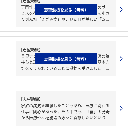
【志望動機】
専門性、ニーズ、社会貢献性が高い「食」のサー
志望動機を見る（無料）
ビスを行う貴社に魅力を感じました。食材を小さ
く刻んだ「きざみ食」や、見た目が美しい「ム...
【志望動機】
業界ナンバーワンを誇るにも関わらず、感謝の気
志望動機を見る（無料）
持ちと謙虚な姿勢で何事にも接するという基本方
針を立てられていることに感銘を受けました。...
【志望動機】
家族の病気を経験したこともあり、医療に関わる
仕事に関心があった。その中でも、「食」の分野
から医療や福祉施設の方々に貢献したいという...