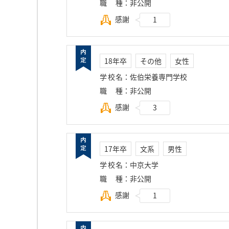
職種
：
非公開
感謝
1
18年卒
その他
女性
学校名
：
佐伯栄養専門学校
職種
：
非公開
感謝
3
17年卒
文系
男性
学校名
：
中京大学
職種
：
非公開
感謝
1