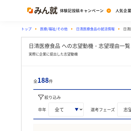
体験記投稿キャンペーン
人気企
トップ
医療/福祉/その他
日清医療食品の就活情報
日清
Post
Ranking
PickUp
投稿する
ランキングを見る
注目の企業特集
日清医療食品 への志望動機・志望理由一覧（
実際に企業に提出した志望動機
Vote
投票する
188
全
件
動画で知ろう！業界・
絞り込み
卒年
選考フェーズ