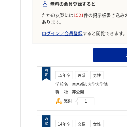
無料の会員登録すると
たかの友梨には
1521
件の掲示板書き込み
あります。
ログイン／会員登録
すると閲覧できます
15年卒
理系
男性
学校名
：
東京都市大学大学院
職種
：
非公開
感謝
1
14年卒
文系
女性