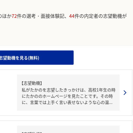
のほか
72
件の選考・面接体験記、
44
件の内定者の志望動機が
。
志望動機を見る(無料)
【志望動機】
私がたかのを志望したきっかけは、高校1年生の時
にたかののホームページを見たことです。その時
に、言葉では上手く言い表せないような心の温...