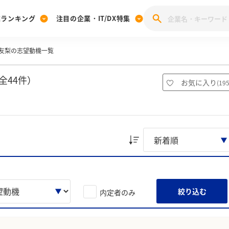
業ランキング
注目の企業・IT/DX特集
友梨の志望動機一覧
注目の企業特集
みんなのIT業界新卒就職人気企業ランキング
みんな
[27卒] 本選考体験記投稿キャンペーン
28卒 注目企業特集
27卒 注目企業特集
みんなのDX企業就職ブランド調査
全44件）
お気に入り
(
19
注目のIT・DX企業特集
28卒 IT・DX企業特集
27卒 IT・DX企業特集
28卒
みんなのIT業界新卒就職人気企業ランキング
みんな
企業研究
絞り込む
内定者のみ