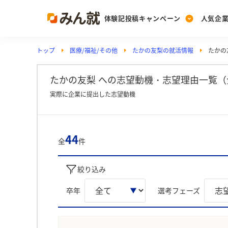
体験記投稿キャンペーン
人気企
トップ
医療/福祉/その他
たかの友梨の就活情報
たかの
Post
Ranking
PickUp
投稿する
ランキングを見る
注目の企業特集
たかの友梨 への志望動機・志望理由一覧（
実際に企業に提出した志望動機
Vote
投票する
44
全
件
動画で知ろう！業界・
絞り込み
卒年
選考フェーズ