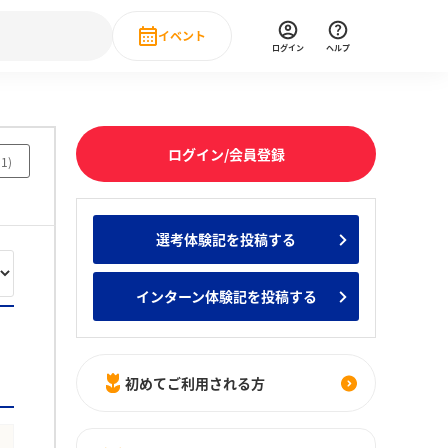
イベント
ログイン
ヘルプ
Event
の新卒就職人気企業ランキング
みんなのインターン人気企業ランキン
直近のイベント一覧
ログイン/会員登録
51
)
もっと見る
 IT・DX現場社員インタビュー
選考体験記を投稿する
の新卒就職人気企業ランキング
みんなのインターン人気企業ランキン
インターン体験記を投稿する
初めてご利用される方