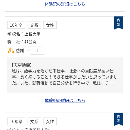
体験記の詳細はこちら
10年卒
文系
女性
学校名
：
上智大学
職種
：
非公開
感謝
1
【志望動機】
私は、語学力を活かせる仕事、社会への貢献度が高い仕
事、長く続けることのできる仕事がしたいと思っていまし
た。また、就職活動で自己分析を行う中で、私は、チー...
体験記の詳細はこちら
10年卒
文系
女性