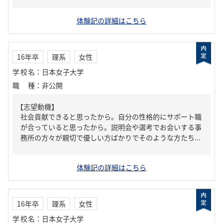
体験記の詳細はこちら
16年卒
理系
女性
学校名
：
日本女子大学
職種
：
非公開
【志望動機】
社会貢献できると思ったから。自分の性格的にサポート職
が合っていると思ったから。説明会や選考でお会いする事
務所の方々が親切で優しい方ばかりでそのような方たち...
体験記の詳細はこちら
16年卒
理系
女性
学校名
：
日本女子大学