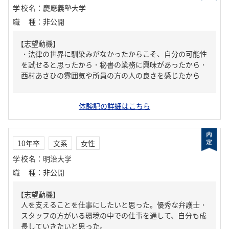
学校名
：
慶應義塾大学
職種
：
非公開
【志望動機】
・法律の世界に馴染みがなかったからこそ、自分の可能性
を試せると思ったから・秘書の業務に興味があったから・
西村あさひの雰囲気や所員の方の人の良さを感じたから
体験記の詳細はこちら
10年卒
文系
女性
学校名
：
明治大学
職種
：
非公開
【志望動機】
人を支えることを仕事にしたいと思った。優秀な弁護士・
スタッフの方がいる環境の中での仕事を通して、自分も成
長していきたいと思った。