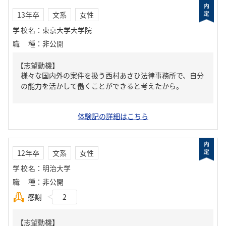
13年卒
文系
女性
学校名
：
東京大学大学院
職種
：
非公開
【志望動機】
様々な国内外の案件を扱う西村あさひ法律事務所で、自分
の能力を活かして働くことができると考えたから。
体験記の詳細はこちら
12年卒
文系
女性
学校名
：
明治大学
職種
：
非公開
感謝
2
【志望動機】