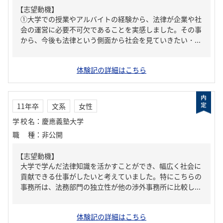
【志望動機】
①大学での授業やアルバイトの経験から、法律が企業や社
会の運営に必要不可欠であることを実感しました。その事
から、今後も法律という側面から社会を見ていきたい・...
体験記の詳細はこちら
11年卒
文系
女性
学校名
：
慶應義塾大学
職種
：
非公開
【志望動機】
大学で学んだ法律知識を活かすことができ、幅広く社会に
貢献できる仕事がしたいと考えていました。特にこちらの
事務所は、法務部門の独立性が他の渉外事務所に比較し...
体験記の詳細はこちら