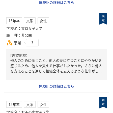
体験記の詳細はこちら
15年卒
文系
女性
学校名
：
東京女子大学
職種
：
非公開
感謝
3
【志望動機】
他人のために働くこと、他人の役に立つことにやりがいを
感じるため、他人を支える仕事がしたかった。さらに他人
を支えることを通じて組織全体を支えるような仕事がし...
体験記の詳細はこちら
15年卒
文系
女性
学校名
：
お茶の水女子大学