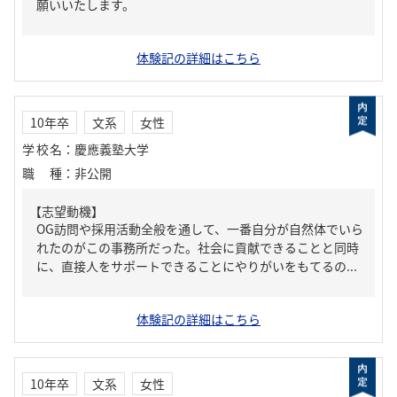
願いいたします。
体験記の詳細はこちら
10年卒
文系
女性
学校名
：
慶應義塾大学
職種
：
非公開
【志望動機】
OG訪問や採用活動全般を通して、一番自分が自然体でいら
れたのがこの事務所だった。社会に貢献できることと同時
に、直接人をサポートできることにやりがいをもてるの...
体験記の詳細はこちら
10年卒
文系
女性