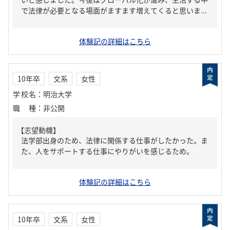
で法律が必要となる場面がますます増えてくると思いま...
体験記の詳細はこちら
10年卒
文系
女性
学校名
：
明治大学
職種
：
非公開
【志望動機】
法学部出身のため、法律に関係する仕事がしたかった。ま
た、人をサポートする仕事にやりがいを感じるため。
体験記の詳細はこちら
10年卒
文系
女性