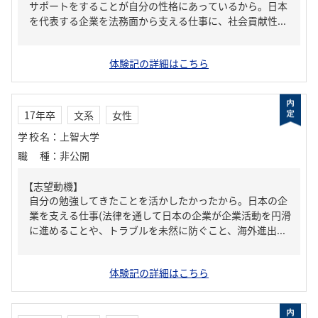
サポートをすることが自分の性格にあっているから。日本
を代表する企業を法務面から支える仕事に、社会貢献性...
体験記の詳細はこちら
17年卒
文系
女性
学校名
：
上智大学
職種
：
非公開
【志望動機】
自分の勉強してきたことを活かしたかったから。日本の企
業を支える仕事(法律を通して日本の企業が企業活動を円滑
に進めることや、トラブルを未然に防ぐこと、海外進出...
体験記の詳細はこちら