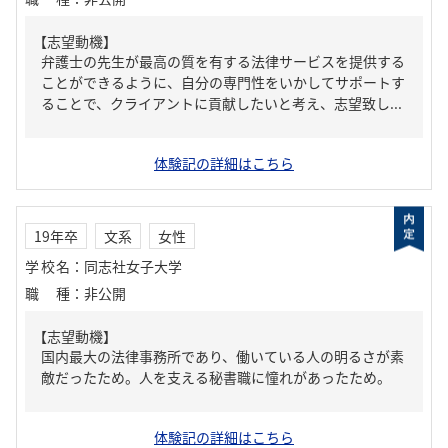
【志望動機】
弁護士の先生が最高の質を有する法律サービスを提供する
ことができるように、自分の専門性をいかしてサポートす
ることで、クライアントに貢献したいと考え、志望致し...
体験記の詳細はこちら
19年卒
文系
女性
学校名
：
同志社女子大学
職種
：
非公開
【志望動機】
国内最大の法律事務所であり、働いている人の明るさが素
敵だったため。人を支える秘書職に憧れがあったため。
体験記の詳細はこちら