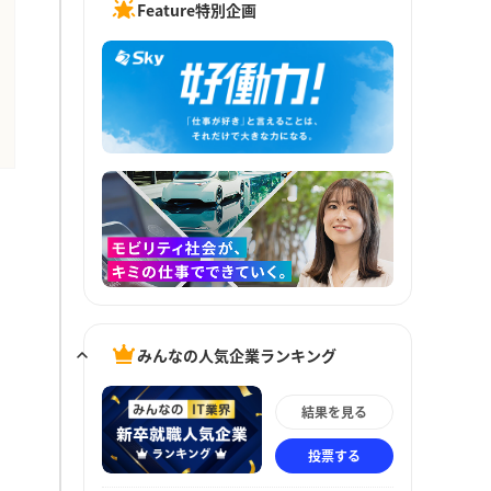
Feature特別企画
みんなの人気企業ランキング
結果を見る
投票する