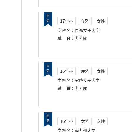
17年卒
文系
女性
学校名
：
京都女子大学
職種
：
非公開
16年卒
理系
女性
学校名
：
実践女子大学
職種
：
非公開
16年卒
文系
女性
学校名
：
南九州大学