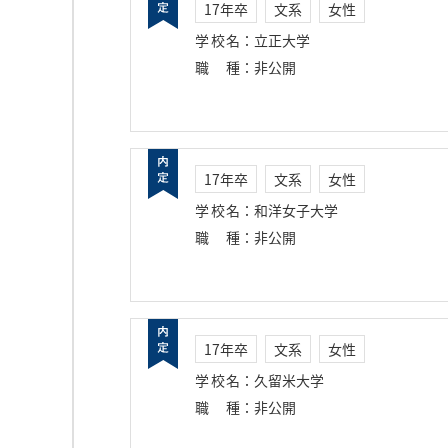
17年卒
文系
女性
学校名
：
立正大学
職種
：
非公開
17年卒
文系
女性
学校名
：
和洋女子大学
職種
：
非公開
17年卒
文系
女性
学校名
：
久留米大学
職種
：
非公開