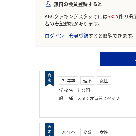
無料の会員登録すると
ABCクッキングスタジオには
6855
件の掲
者の志望動機があります。
ログイン／会員登録
すると閲覧できます
25年卒
理系
女性
学校名
：
非公開
職種
：
スタジオ運営スタッフ
20年卒
文系
女性