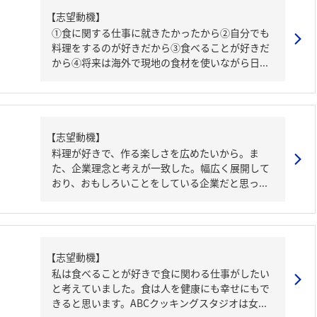
【志望動機】
①食に関する仕事に就きたかったから②自分でも
料理をするのが好きだから③食べることが好きだ
から④将来は海外で現地の食材を使いながら日...
【志望動機】
料理が好きで、作る楽しさを広めたいから。ま
た、企業理念と考えが一致した。幅広く展開して
おり、おもしろいことをしている企業だと思っ...
【志望動機】
私は食べることが好きで食に関わる仕事がしたい
と考えていました。食は人を健康にも幸せにもで
きると思います。ABCクッキングスタジオは女...