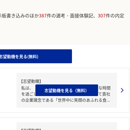
示板書き込みのほか
387
件の選考・面接体験記、
307
件の内定
。
志望動機を見る(無料)
【志望動機】
私は、「多くの人に食を通じて楽しく幸せな時間
志望動機を見る（無料）
を過ごしてほしい」と考えています。そして貴社
の企業理念である「世界中に笑顔のあふれる食...