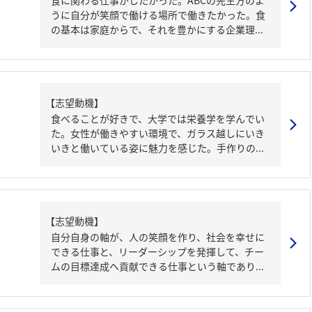
食に関わる仕事がしたかった。ABCの先生方のよ
うに自分が笑顔で働ける場所で働きたかった。食
の基本は家庭からで、それを豊かにする企業理...
【志望動機】
食べることが好きで、大学では栄養学を学んでい
た。女性が働きやすい環境で、ガラス越しにいき
いきと働いている姿に魅力を感じた。手作りの...
【志望動機】
自分自身の軸が、人の笑顔を作り、社会を幸せに
できる仕事と、リーダーシップを発揮して、チー
ムの目標達成へ貢献できる仕事という軸であり...