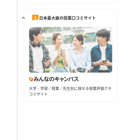
日本最大級の授業口コミサイト
大学・学部／授業／先生別に探せる授業評価クチ
コミサイト