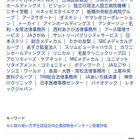
ホールディングス
ピジョン
独立行政法人国立病院機構
ニチイ学館
ベネッセスタイルケア
板橋中央総合病院グル
ープ
アースサポート
ダスキン
ヤマシタコーポレーショ
ン
トーカイ
アインホールディングス
アンダーソン・毛
利・友常法律事務所
西村あさひ法律事務所
アース環境サ
ービス
JAさがみ
サントリーパブリシティサービス
日
本ステリ
総合メディカル
たかの友梨
SBCメディカルグ
ループ
あずさ監査法人
スリムビューティハウス
カワニ
シホールディングス
リニカル
毛髪クリニックリーブ21
アビリティーズ・ケアネット
MICメディカル
ユニマット
リタイアメント・コミュニティ
ボディワーク
JAなごや
ソシエ・ワールド
長島・大野・常松法律事務所
上尾中央
医科グループ
TMI総合法律事務所
JAあいち経済連
神奈
川クリニック
日本医療事務センター
バイオテック
レオ
ックジャパン
キーワード
みん就の使い方
学生認証
合同企業説明会
インターン
授業評価