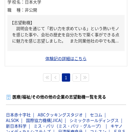
学校名
：
日本大学
職種
：
非公開
【志望動機】
説明会を通じて「若い力を求めている」という熱いモノ
を感じた事や、会社の歴史を自分たちで築く事ができる点
に魅力を感じ志望しました。 また同業他社の中でも風...
体験記の詳細はこちら
1
医療/福祉/その他の他の企業の志望動機一覧を見る
日本赤十字社
ABCクッキングスタジオ
セコム
ALSOK
国際協力機構[JICA]
シミックホールディングス
新日本科学
ミス・パリ（ミス・パリ・グループ）
キヤノ
ンメディカルシステムズ
日清医療食品
コムスン
ＥＰＳ