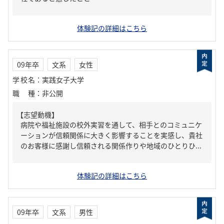
体験記の詳細はこちら
09年卒
文系
女性
学校名
：
実践女子大学
職種
：
非公開
【志望動機】
病院や福祉施設の校外実習を通して、相手とのコミュニケ
ーションが信頼関係に大きく影響することを実感し、貴社
のお客様に感謝し信頼される関係作りや地域のひとりひ...
体験記の詳細はこちら
09年卒
文系
男性