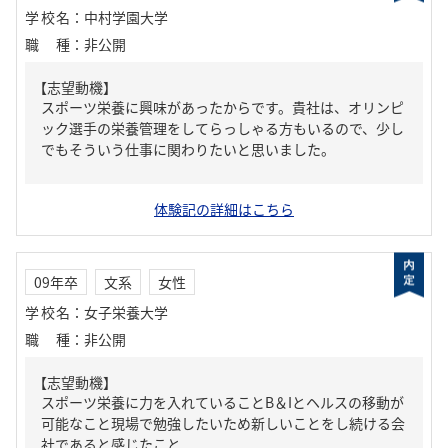
学校名
：
中村学園大学
職種
：
非公開
【志望動機】
スポーツ栄養に興味があったからです。貴社は、オリンピ
ック選手の栄養管理をしてらっしゃる方もいるので、少し
でもそういう仕事に関わりたいと思いました。
体験記の詳細はこちら
09年卒
文系
女性
学校名
：
女子栄養大学
職種
：
非公開
【志望動機】
スポーツ栄養に力を入れていることB＆Iとヘルスの移動が
可能なこと現場で勉強したいため新しいことをし続ける会
社であると感じたこと