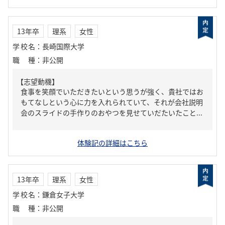
13年卒
理系
女性
学校名
：
長崎国際大学
職種
：
非公開
【志望動機】
食事を笑顔でいただきたいという思うが強く、貴社ではお
もてなしという心に力を入れられていて、それが会社説明
会のスライドの手作りのおやつを見せていだたいたこと...
体験記の詳細はこちら
13年卒
理系
女性
学校名
：
鎌倉女子大学
職種
：
非公開