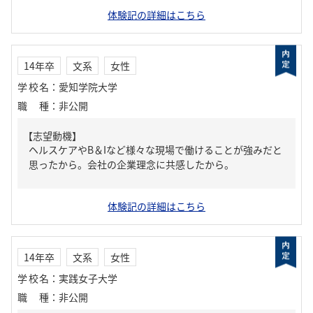
体験記の詳細はこちら
14年卒
文系
女性
学校名
：
愛知学院大学
職種
：
非公開
【志望動機】
ヘルスケアやB＆Iなど様々な現場で働けることが強みだと
思ったから。会社の企業理念に共感したから。
体験記の詳細はこちら
14年卒
文系
女性
学校名
：
実践女子大学
職種
：
非公開