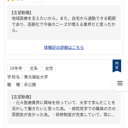
【志望動機】
地域医療を支えたいから。また、自宅から通勤できる範囲
であり、高齢化で今後のニーズが増える業界だと思ったか
ら。
体験記の詳細はこちら
16年卒
文系
女性
学校名
：
東北福祉大学
職種
：
非公開
【志望動機】
・元々医療業界に興味を持っていて、大学で学んだことを
活かして働きたいと思った為。・病院見学での職員の方の
雰囲気が良かった為。・研修制度が充実していて、常に...