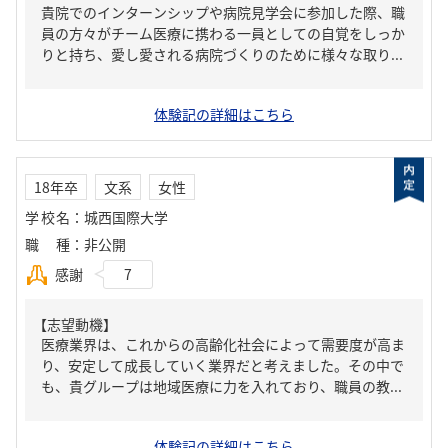
貴院でのインターンシップや病院見学会に参加した際、職
員の方々がチーム医療に携わる一員としての自覚をしっか
りと持ち、愛し愛される病院づくりのために様々な取り...
体験記の詳細はこちら
18年卒
文系
女性
学校名
：
城西国際大学
職種
：
非公開
感謝
7
【志望動機】
医療業界は、これからの高齢化社会によって需要度が高ま
り、安定して成長していく業界だと考えました。その中で
も、貴グループは地域医療に力を入れており、職員の教...
体験記の詳細はこちら