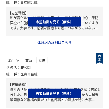
職種
：
事務総合職
【志望動機】
私が貴グループを志望した理由は、総合病院を中心に予防
志望動機を見る（無料）
医療から施設まで一貫した医療・介護を提供しているよう
です。大学では、必要な医療や介護につながっていない...
体験記の詳細はこちら
25年卒
文系
女性
学校名
：
非公開
職種
：
医療事務職
【志望動機】
貴社の「愛し愛されるIMS」という理念に魅力を感じ志願し
志望動機を見る（無料）
ました。貴社の病院見学に行った際、人事の方から先輩後
輩同僚など縦横の繋がりと他部署との連携を特に大事...