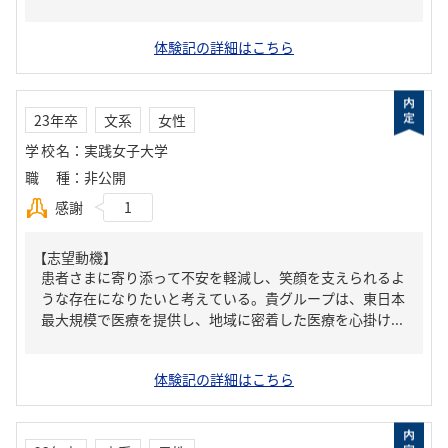
体験記の詳細はこちら
23年卒
文系
女性
学校名
：
実践女子大学
職種
：
非公開
感謝
1
【志望動機】
患者さまに寄り添って不安を軽減し、笑顔を支えられるよ
うな存在になりたいと考えている。貴グループは、東日本
最大規模で医療を提供し、地域に密着した医療を心掛け...
体験記の詳細はこちら