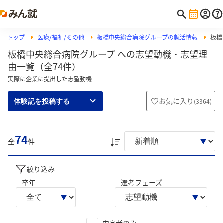
トップ
医療/福祉/その他
板橋中央総合病院グループの就活情報
板橋
板橋中央総合病院グループ への志望動機・志望理
由一覧（全74件）
実際に企業に提出した志望動機
お気に入り
(
3364
)
体験記を投稿する
74
全
件
絞り込み
卒年
選考フェーズ
内定者のみ