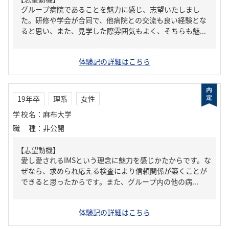
グループ病院であることを魅力に感じ、志望いたしまし
た。研修や学会が合同で、他病院との交流も良い経験とな
ると思い、また、見学した際雰囲気もよく、そちらも魅...
体験記の詳細はこちら
19年卒
理系
女性
学校名
：
麻布大学
職種
：
非公開
【志望動機】
愛し愛されるIMSという理念に魅力を感じかたからです。な
ぜなら、求められ応える検査により信頼関係が築くことが
できると思ったからです。また、グループ内の他の病...
体験記の詳細はこちら