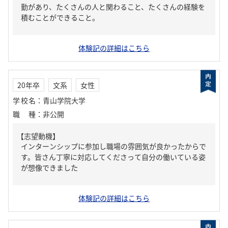
勤があり、たくさんの人と関わること、たくさんの経験を
積むことができること。
体験記の詳細はこちら
20年卒
文系
女性
学校名
：
青山学院大学
職種
：
非公開
【志望動機】
インターンシップに参加し職場の雰囲気が良かったからで
す。皆さん丁寧に対応してくださって自分の働いている姿
が想像できました
体験記の詳細はこちら