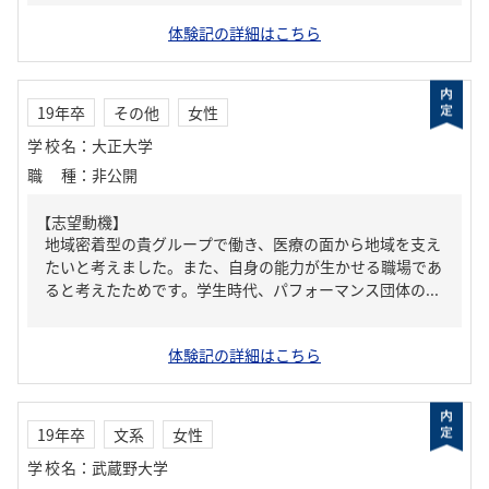
体験記の詳細はこちら
19年卒
その他
女性
学校名
：
大正大学
職種
：
非公開
【志望動機】
地域密着型の貴グループで働き、医療の面から地域を支え
たいと考えました。また、自身の能力が生かせる職場であ
ると考えたためです。学生時代、パフォーマンス団体の...
体験記の詳細はこちら
19年卒
文系
女性
学校名
：
武蔵野大学