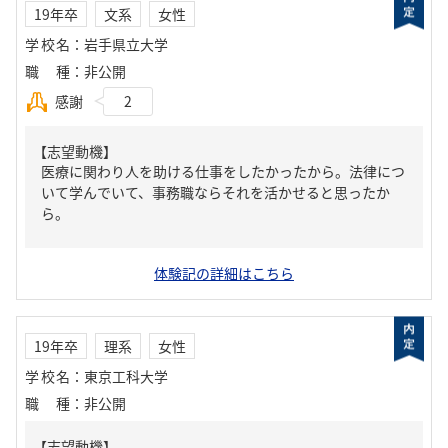
19年卒
文系
女性
学校名
：
岩手県立大学
職種
：
非公開
感謝
2
【志望動機】
医療に関わり人を助ける仕事をしたかったから。法律につ
いて学んでいて、事務職ならそれを活かせると思ったか
ら。
体験記の詳細はこちら
19年卒
理系
女性
学校名
：
東京工科大学
職種
：
非公開
【志望動機】