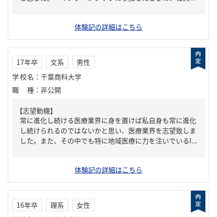
体験記の詳細はこちら
17年卒
文系
男性
学校名
：
千葉商科大学
職種
：
非公開
【志望動機】
常に進化し続ける医療業界に身を置けば私自身も常に進化
し続けられるのではないかと思い、医療業界を志望致しま
した。また、その中でも特に地域医療に力を注いでいるI...
体験記の詳細はこちら
16年卒
理系
女性