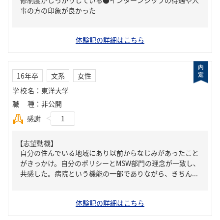
修制度がしっかりしている●インターンシップの待遇や人
事の方の印象が良かった
体験記の詳細はこちら
16年卒
文系
女性
学校名
：
東洋大学
職種
：
非公開
感謝
1
【志望動機】
自分の住んでいる地域にあり以前からなじみがあったこと
がきっかけ。自分のポリシーとMSW部門の理念が一致し、
共感した。病院という機能の一部でありながら、きちん...
体験記の詳細はこちら