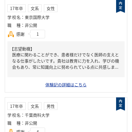
17年卒
文系
女性
学校名
：
東京国際大学
職種
：
非公開
感謝
1
【志望動機】
医療に関わることができ、患者様だけでなく医師の支えと
なる仕事がしたいです。貴社は教育に力を入れ、学びの機
会もあり、常に知識向上に努められている点に共感しま...
体験記の詳細はこちら
17年卒
文系
男性
学校名
：
千葉商科大学
職種
：
非公開
感謝
4