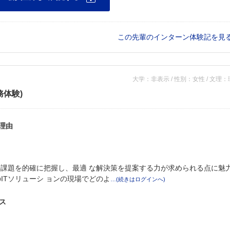
この先輩のインターン体験記を見
大学：非表示 / 性別：女性 / 文理
務体験)
理由
の課題を的確に把握し、最適 な解決策を提案する力が求められる点に魅
ITソリューシ ョンの現場でどのよ
ス