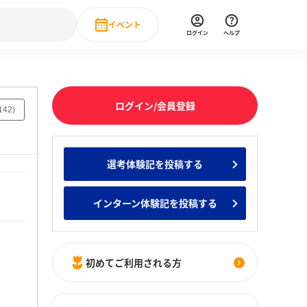
イベント
ログイン
ヘルプ
Event
の新卒就職人気企業ランキング
みんなのインターン人気企業ランキン
直近のイベント一覧
ログイン/会員登録
142
)
もっと見る
 IT・DX現場社員インタビュー
選考体験記を投稿する
の新卒就職人気企業ランキング
みんなのインターン人気企業ランキン
インターン体験記を投稿する
初めてご利用される方