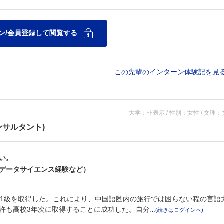
この先輩のインターン体験記を見
大学：非表示 / 性別：女性 / 文理
ンサルタント)
い。
データサイエンス経験など）
準1級を取得した。これにより、中国語圏内の旅行では困らない程の言語
許も高校3年次に取得することに成功した。自分