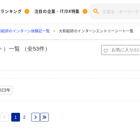
業ランキング
注目の企業・IT/DX特集
和総研のインターン体験記一覧
大和総研のインターンエントリーシート一覧
注目の企業特集
みんなのIT業界新卒就職人気企業ランキング
みんな
[27卒] 本選考体験記投稿キャンペーン
28卒 注目企業特集
27卒 注目企業特集
みんなのDX企業就職ブランド調査
）一覧 （全53件）
お気に入り
(
11
注目のIT・DX企業特集
28卒 IT・DX企業特集
27卒 IT・DX企業特集
28卒
みんなのIT業界新卒就職人気企業ランキング
みんな
企業研究
023年
1
2