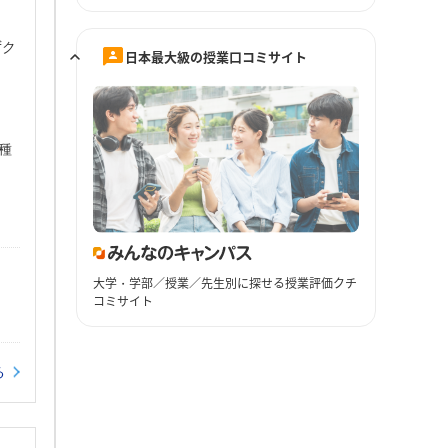
ずク
日本最大級の授業口コミサイト
種
大学・学部／授業／先生別に探せる授業評価クチ
コミサイト
る