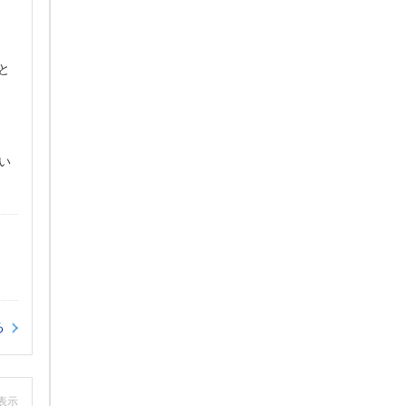
と
い
る
非表示