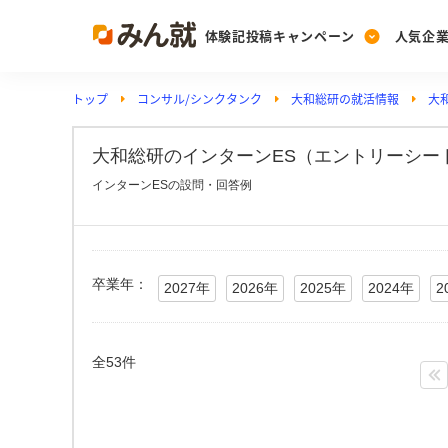
体験記投稿キャンペーン
人気企
トップ
コンサル/シンクタンク
大和総研の就活情報
大
Post
Ranking
PickUp
投稿する
ランキングを見る
注目の企業特集
大和総研のインターンES（エントリーシート
インターンESの設問・回答例
Vote
投票する
動画で知ろう！業界・
卒業年：
2027年
2026年
2025年
2024年
2
全53件