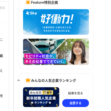
Feature特別企画
：理系
に
経
え
みんなの人気企業ランキング
結果を見る
導
投票する