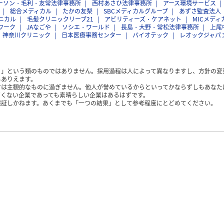
ーソン・毛利・友常法律事務所
西村あさひ法律事務所
アース環境サービス
総合メディカル
たかの友梨
SBCメディカルグループ
あずさ監査法人
ニカル
毛髪クリニックリーブ21
アビリティーズ・ケアネット
MICメディ
ワーク
JAなごや
ソシエ・ワールド
長島・大野・常松法律事務所
上尾
神奈川クリニック
日本医療事務センター
バイオテック
レオックジャパ
く」という類のものではありません。採用過程は人によって異なりますし、方針の変
もありえます。
方は主観的なものに過ぎません。他人が誉めているからといってかならずしもあなた
くない企業であっても素晴らしい企業はあるはずです。
保証しかねます。あくまでも「一つの結果」として参考程度にとどめてください。