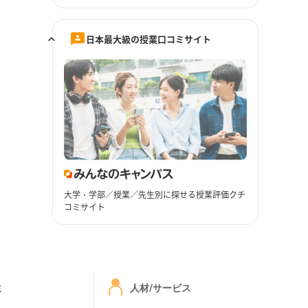
日本最大級の授業口コミサイト
大学・学部／授業／先生別に探せる授業評価クチ
コミサイト
ミ
人材/サービス