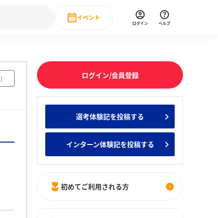
イベント
ログイン
ヘルプ
Event
の新卒就職人気企業ランキング
みんなのインターン人気企業ランキン
直近のイベント一覧
ログイン/会員登録
7
)
もっと見る
 IT・DX現場社員インタビュー
選考体験記を投稿する
の新卒就職人気企業ランキング
みんなのインターン人気企業ランキン
インターン体験記を投稿する
初めてご利用される方