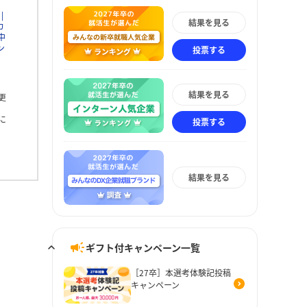
結果を見る
カ
中
ン
投票する
結果を見る
更
に
投票する
結果を見る
ギフト付キャンペーン一覧
［27卒］本選考体験記投稿
キャンペーン