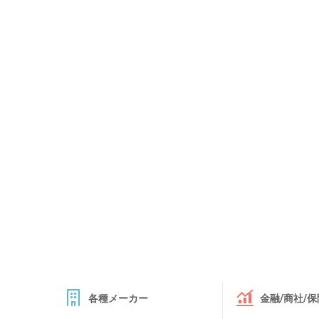
各種メーカー
金融/商社/保