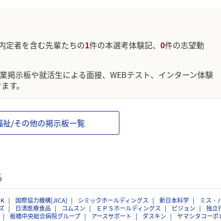
内定者を含む先輩たちの
1
件の本選考体験記、
0
件の志望動
企業掲示板や就活生による面接、WEBテスト、インターン体験
けます。
福祉/その他の掲示板一覧
る
OK
国際協力機構[JICA]
シミックホールディングス
新日本科学
ミス・
ズ
日清医療食品
コムスン
ＥＰＳホールディングス
ピジョン
独立
板橋中央総合病院グループ
アースサポート
ダスキン
ヤマシタコーポ