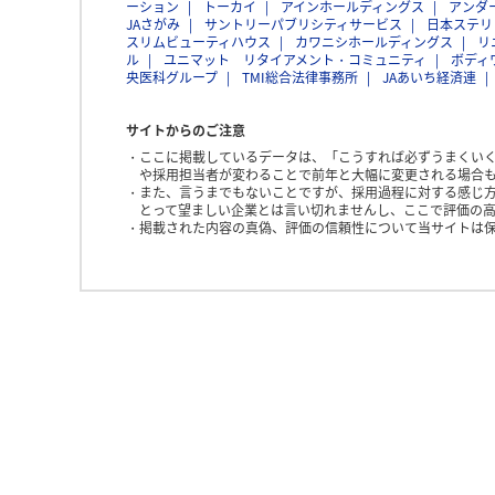
ーション
トーカイ
アインホールディングス
アンダ
JAさがみ
サントリーパブリシティサービス
日本ステリ
スリムビューティハウス
カワニシホールディングス
リ
ル
ユニマット リタイアメント・コミュニティ
ボディ
央医科グループ
TMI総合法律事務所
JAあいち経済連
サイトからのご注意
ここに掲載しているデータは、「こうすれば必ずうまくい
や採用担当者が変わることで前年と大幅に変更される場合
また、言うまでもないことですが、採用過程に対する感じ
とって望ましい企業とは言い切れませんし、ここで評価の高
掲載された内容の真偽、評価の信頼性について当サイトは