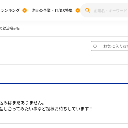
業ランキング
注目の企業・IT/DX特集
の就活掲示板
注目の企業特集
みんなのIT業界新卒就職人気企業ランキング
みんな
[27卒] 本選考体験記投稿キャンペーン
28卒 注目企業特集
27卒 注目企業特集
みんなのDX企業就職ブランド調査
お気に入り
(
5
注目のIT・DX企業特集
28卒 IT・DX企業特集
27卒 IT・DX企業特集
28卒
みんなのIT業界新卒就職人気企業ランキング
みんな
企業研究
込みはまだありません。
話し合ってみたい事など投稿お待ちしています！