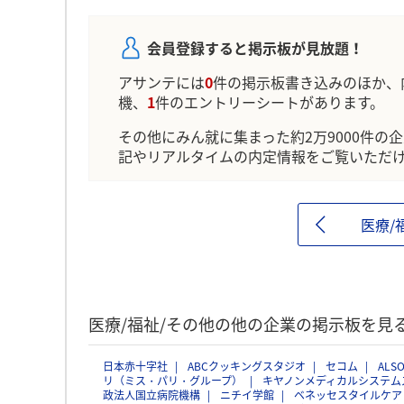
会員登録すると掲示板が見放題！
アサンテには
0
件の掲示板書き込みのほか、
機、
1
件のエントリーシートがあります。
その他にみん就に集まった約2万9000件の
記やリアルタイムの内定情報をご覧いただ
医療/
医療/福祉/その他の他の企業の掲示板を見
日本赤十字社
ABCクッキングスタジオ
セコム
ALS
リ（ミス・パリ・グループ）
キヤノンメディカルシステム
政法人国立病院機構
ニチイ学館
ベネッセスタイルケア