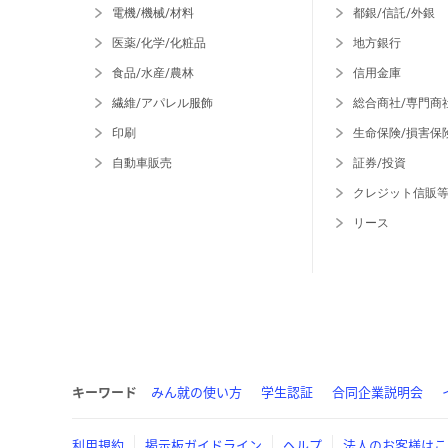
電機/機械/材料
都銀/信託/外銀
医薬/化学/化粧品
地方銀行
食品/水産/農林
信用金庫
繊維/アパレル服飾
総合商社/専門商
印刷
生命保険/損害保
自動車販売
証券/投資
クレジット信販
リース
キーワード
みん就の使い方
学生認証
合同企業説明会
利用規約
掲示板ガイドライン
ヘルプ
法人のお客様はこ