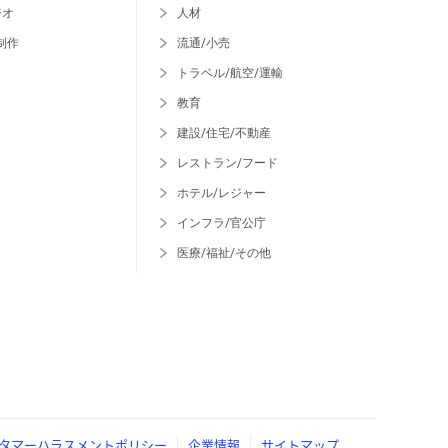
ジオ
人材
制作
流通/小売
トラベル/航空/運輸
教育
建設/住宅/不動産
レストラン/フード
ホテル/レジャー
インフラ/官公庁
医療/福祉/その他
タマーハラスメントポリシー
企業情報
サイトマップ