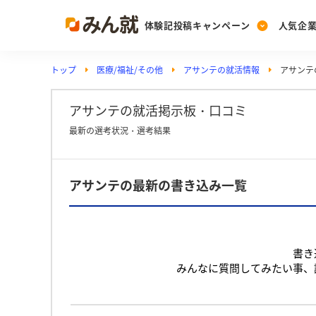
体験記投稿キャンペーン
人気企
トップ
医療/福祉/その他
アサンテの就活情報
アサンテ
Post
Ranking
PickUp
投稿する
ランキングを見る
注目の企業特集
アサンテの就活掲示板・口コミ
最新の選考状況・選考結果
Vote
アサンテの最新の書き込み一覧
投票する
動画で知ろう！業界・
書き
みんなに質問してみたい事、