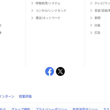
情報処理/システム
テレビ/ラ
コンサル/シンクタンク
音楽/芸能/
通信/ネットワーク
新聞
社
出版
険
広告
等
インターン
授業評価
ちら
グループ規約
プライバシーポリシー
外部送信ポリシー
カス