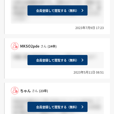
24卒の栄養職志望です。今更なのですが、面接と先
輩社員交流会はどんな事聞かれましたか？また、最
会員登録して閲覧する（無料）
終面接もどんなこと聞かれたのか教えていただきた
いです！
2023年7月9日 17:23
MKSO2pde
さん
(24卒)
栄養士職の最終面接どんなこと聞かれましたか？
会員登録して閲覧する（無料）
2023年5月11日 08:51
ちゃん
さん
(23卒)
内定式の案内など来た方はいらっしゃいますか...？
内定貰って以来書類提出の確認と先輩社員との交流
会員登録して閲覧する（無料）
会の案内以外に連絡がなく心配です...。