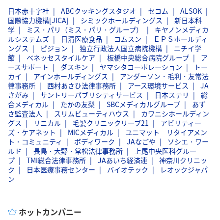
日本赤十字社
ABCクッキングスタジオ
セコム
ALSOK
国際協力機構[JICA]
シミックホールディングス
新日本科
学
ミス・パリ（ミス・パリ・グループ）
キヤノンメディカ
ルシステムズ
日清医療食品
コムスン
ＥＰＳホールディ
ングス
ピジョン
独立行政法人国立病院機構
ニチイ学
館
ベネッセスタイルケア
板橋中央総合病院グループ
ア
ースサポート
ダスキン
ヤマシタコーポレーション
トー
カイ
アインホールディングス
アンダーソン・毛利・友常法
律事務所
西村あさひ法律事務所
アース環境サービス
JA
さがみ
サントリーパブリシティサービス
日本ステリ
総
合メディカル
たかの友梨
SBCメディカルグループ
あず
さ監査法人
スリムビューティハウス
カワニシホールディン
グス
リニカル
毛髪クリニックリーブ21
アビリティー
ズ・ケアネット
MICメディカル
ユニマット リタイアメン
ト・コミュニティ
ボディワーク
JAなごや
ソシエ・ワー
ルド
長島・大野・常松法律事務所
上尾中央医科グルー
プ
TMI総合法律事務所
JAあいち経済連
神奈川クリニッ
ク
日本医療事務センター
バイオテック
レオックジャパ
ン
ホットカンパニー