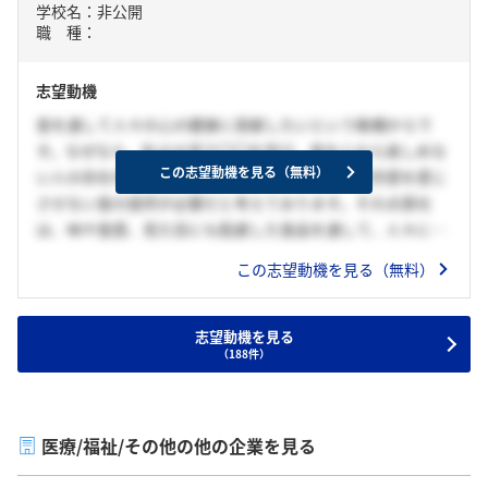
学校名：非公開
職 種：
志望動機
食を通して人々の心の健康に貢献したいという動機からで
す。なぜなら、私は大学で〇〇を学び、食を心から楽しめな
この志望動機を見る（無料）
い人の存在を知ったからです。そのためには、疲労感を感じ
させない食の提供が必要だと考えております。その点貴社
は、味や食感、見た目にも配慮した食品を通して、人々に喜
びや感動を与えている点に魅了を感じております。また、貴
この志望動機を見る（無料）
社の一次選考で「人生最後の食事を任されることがある。」
という言葉を聞き、非常にやりがいがある業務だと感じまし
た。
志望動機を見る
（188件）
入社後は相手の立場に立って考えて行動できる私の強みを活
かして、顧客の食事時間がより豊かなものになることを目指
し、営業職として活躍していきたいと考えております。
医療/福祉/その他の他の企業を見る