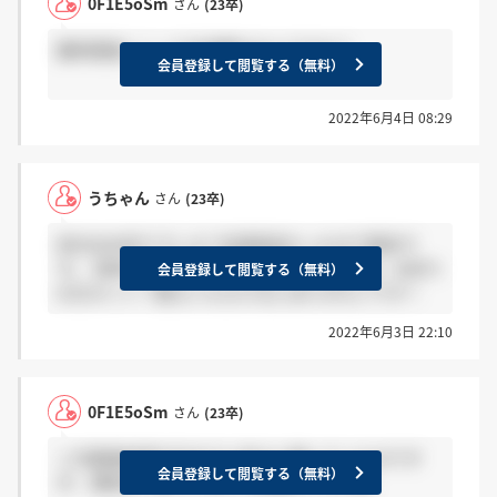
0F1E5oSm
さん
(23卒)
最終面接ここって交通費出るんですか？
会員登録して閲覧する（無料）
2022年6月4日 08:29
うちゃん
さん
(23卒)
自分はお祈りでした? 志望度高かったので残念で
す。 倍率を知りたいので通過された方感謝、お祈り
会員登録して閲覧する（無料）
の方ホント？教えいただけるとありがたいです！
2022年6月3日 22:10
0F1E5oSm
さん
(23卒)
二次面接結果今日までに来ると聞いていたのです
会員登録して閲覧する（無料）
が、現時点で来ていない人は落ちですかね