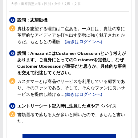
大学：慶應義塾大学 / 性別：女性 / 文理：文系
設問：志望動機
貴社を志望する理由は二点ある。一点目は、貴社の常に
革新的なアイディアを打ち出す姿勢に強く魅了されたか
らだ。もともとの通販
設問：AmazonにはCustomer Obsessionという考えが
あります。ご自身にとってのCustomerを定義し、なぜ
Customer Obsessionが重要だと思うか、具体的な事例
を交えて記述してください。
カスタマーとは商品やサービスを利用している顧客であ
り、そのファンである。そして、そんなファンに良いサ
ービスを提供し続ける
エントリーシート記入時に注意した点やアドバイス
書類選考で落ちる人が多いと聞いたので、きちんと書い
た。