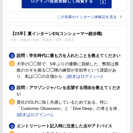
この先輩のインターン体験記を見る
【23卒】夏インターンES(コンシューマー総合職)
大学：非表示 / 性別：非表示 / 文理：非表示
設問：学生時代に最も力を入れたことを教えてください
大学の◯◯部で、5年ぶりの優勝に貢献した。弊部は勝
敗のカギを握る◯◯陣の練習が非効率という課題があ
り、私は◯◯の立場から
設問：アマゾンジャパンを志望する理由を教えてくださ
い
貴社のOLPに強く共感しているためである。特に
「Customer Obsession」と「Dive Deep」の考えを体
エントリーシート記入時に注意した点やアドバイス