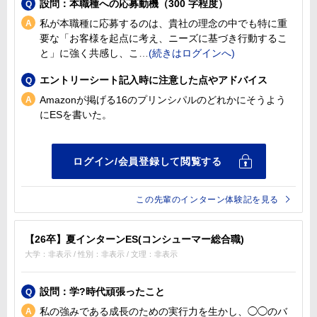
設問：本職種への応募動機（300 字程度）
私が本職種に応募するのは、貴社の理念の中でも特に重
要な「お客様を起点に考え、ニーズに基づき行動するこ
と」に強く共感し、こ
エントリーシート記入時に注意した点やアドバイス
Amazonが掲げる16のプリンシパルのどれかにそうよう
にESを書いた。
この先輩のインターン体験記を見る
【26卒】夏インターンES(コンシューマー総合職)
大学：非表示 / 性別：非表示 / 文理：非表示
設問：学?時代頑張ったこと
私の強みである成長のための実行力を生かし、◯◯のバ