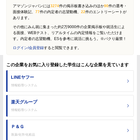
アマゾンジャパンには
3274
件の掲示板書き込みのほか
90
件の選考・
面接体験記、
77
件の内定者の志望動機、
22
件のエントリーシートが
あります。
その他にみん就に集まった約2万9000件の企業掲示板や就活生によ
る面接、WEBテスト、リアルタイムの内定情報をご覧いただけま
す。内定者の志望動機、ESを参考に就活に挑もう。※パクり厳禁！
ログイン/会員登録
すると閲覧できます。
この企業をお気に入り登録した学生はこんな企業を見ています
LINEヤフー
情報処理/システム
楽天グループ
情報処理/システム
Ｐ＆Ｇ
医薬/化学/化粧品