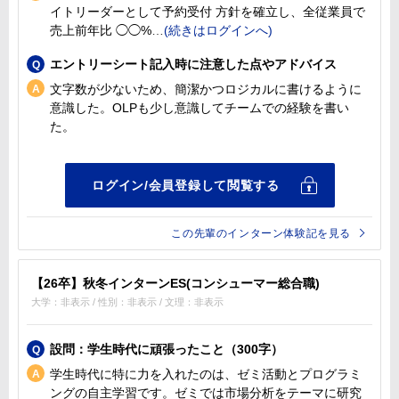
イトリーダーとして予約受付 方針を確立し、全従業員で
売上前年比 ◯◯%
エントリーシート記入時に注意した点やアドバイス
文字数が少ないため、簡潔かつロジカルに書けるように
意識した。OLPも少し意識してチームでの経験を書い
た。
この先輩のインターン体験記を見る
【26卒】秋冬インターンES(コンシューマー総合職)
大学：非表示 / 性別：非表示 / 文理：非表示
設問：学生時代に頑張ったこと（300字）
学生時代に特に力を入れたのは、ゼミ活動とプログラミ
ングの自主学習です。ゼミでは市場分析をテーマに研究