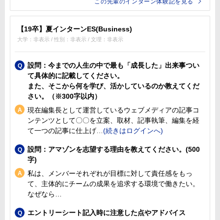
この先輩のインターン体験記を見る
【19卒】夏インターンES(Business)
大学：非表示 / 性別：非表示 / 文理：非表示
設問：今までの人生の中で最も「成長した」出来事つい
て具体的に記載してください。
また、そこから何を学び、活かしているのか教えてくだ
さい。（※300字以内）
現在編集長として運営しているウェブメディアの記事コ
ンテンツとして〇〇を立案、取材、記事執筆、編集を経
て一つの記事に仕上げ
設問：アマゾンを志望する理由を教えてください。(500
字)
私は、メンバーそれぞれが目標に対して責任感をもっ
て、主体的にチームの成果を追求する環境で働きたい。
なぜなら…
エントリーシート記入時に注意した点やアドバイス