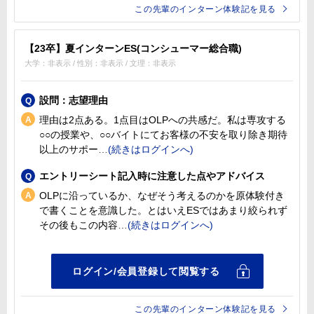
この先輩のインターン体験記を見る
【23卒】夏インターンES(コンシューマー総合職)
大学：非表示 / 性別：非表示 / 文理：非表示
設問：志望理由
理由は2点ある。1点目はOLPへの共感だ。私は専攻する
○○の授業や、○○バイトにてお客様の不安を取り除き期待
以上のサポー
エントリーシート記入時に注意した点やアドバイス
OLPに沿っているか、なぜそう考えるのかを原体験付き
で書くことを意識した。とはいえESではあまり絞られず
その後もこの内容
この先輩のインターン体験記を見る