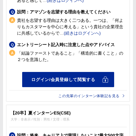
あると感じて
設問：アマゾンを志望する理由を教えてください
貴社を志望する理由は大きく二つある。一つは、「何よ
りもカスタマーを中心に考える」という貴社の企業理念
に共感しているからで
エントリーシート記入時に注意した点やアドバイス
「結論ファーストであること」「構造的に書くこと」の
２つを意識した。
この先輩のインターン体験記を見る
【20卒】夏インターンES(CSE)
大学：非表示 / 性別：男性 / 文理：理系
設問：将来、キャリア上で実現したいこと*最大500文字