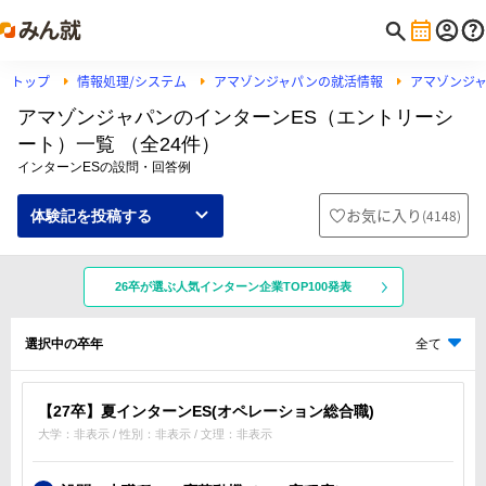
トップ
情報処理/システム
アマゾンジャパンの就活情報
アマゾンジ
アマゾンジャパンのインターンES（エントリーシ
ート）一覧 （全24件）
インターンESの設問・回答例
お気に入り
(
4148
)
体験記を投稿する
26卒が選ぶ人気インターン企業TOP100発表
選択中の卒年
全て
【27卒】夏インターンES(オペレーション総合職)
大学：非表示 / 性別：非表示 / 文理：非表示