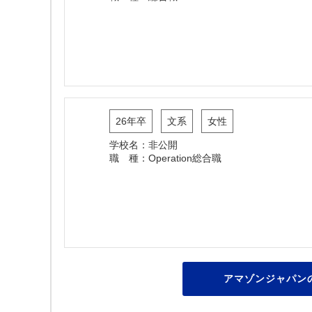
26年卒
文系
女性
学校名：非公開
職 種：Operation総合職
アマゾンジャパン