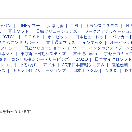
上で最もお客様を大切にする企業』という理念に共
感し、その一員として、より多くの人々が、欲しい
ものを手軽に手に入れ、豊かな生活を送れるよう貢
ャパン
LINEヤフー
大塚商会
TISI
トランスコスモス
Ｎ
献したいと考えています。
ズ
富士ソフト
日鉄ソリューションズ
ワークスアプリケーショ
（CTC）
ＳＣＳＫ
オービック
日本ヒューレット・パッカー
ステムアンドサポート
富士通エフサス
インテック
オービック
クノロジー
日立ソリューションズ
ソニー・インタラクティブエン
コネクト
東京海上日動システムズ
富士通Japan
京セラコミュ
タタ・コンサルタンシー・サービシズ
ZOZO
日本マイクロソフト
クロス
ぐるなび
アイル
JR東日本情報システム
電通総研
ンズ
キヤノンITソリューションズ
日本オラクル
ＮＳＤ
Ｄ
味を持っています。