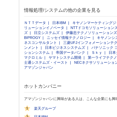
情報処理/システムの他の企業を見る
ＮＴＴデータ
日本IBM
キヤノンマーケティングジ
リューションイノベータ
NTTドコモソリューション
ズ
日立システムズ
伊藤忠テクノソリューションズ
BIPROGY
ニッセイ情報テクノロジー
キヤノンシ
ネスコンサルタント
三菱UFJインフォメーションテ
ンメント
日本ビジネスシステムズ
パナソニック 
ションシステム
帝国データバンク
Ｓｋｙ
日本
マクロミル
ヤマトシステム開発
第一ライフテクノ
士通システムズ・イースト
NECネクサソリューショ
アマゾンジャパン
ホットカンパニー
アマゾンジャパンに興味がある人は、こんな企業にも興
楽天グループ
日本IBM