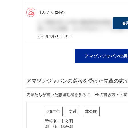
りん
さん
(24卒)
1／29締め切りのHRの書類選考結果届いた方
会
届いた方は感謝、まだの方はホント？をお願い
2023年2月21日 18:18
アマゾンジャパンの掲
アマゾンジャパンの選考を受けた先輩の志
先輩たちが書いた志望動機を参考に、ESの書き方・面
26年卒
文系
非公開
学校名：非公開
職 種：総合職