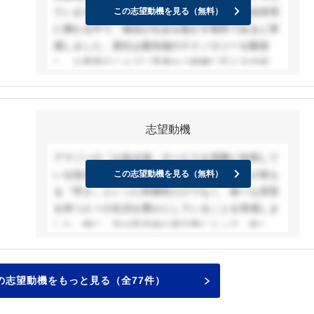
ています。大学時代に海外の工場で生産・物流管理
この志望動機を見る（無料）
に携わる中で、物流が社会を動かす根幹であると実
感しました。貴社は最先端のテクノロジーを駆使
し、お客様のニーズに迅速かつ的確に応える仕組み
を構築しており、その挑戦的な姿勢に惹かれます。
私は現場の改善活動に取り組み、効率化と安全性の
両立を追求しながら、チームの力を最大限に引き出
志望動機
し、顧客満足度の向上に貢献できる人材を目指した
いと考えています。
アマゾンの『お急ぎ便』サービスを実際に利用して
いる祖父母の姿を見て、私は貴社のサービスが単な
この志望動機を見る（無料）
る『早さ』といった利便性だけでなく、様々な背景
を持つ人々の生活を豊かにしていることを実感しま
した。特に、足が不自由な祖父母にとって、欲しい
商品を自宅で手軽に受け取れることは、生活の質を
大きく向上させていると感じています。そして、貴
社で働くことで、自信の語学力を活かし、グローバ
の志望動機をもっと見る（全77件）
ルな視点で日本の様々な地域のお客様と世界をつな
ぐお手伝いをしたいと考えています。貴社の『地球