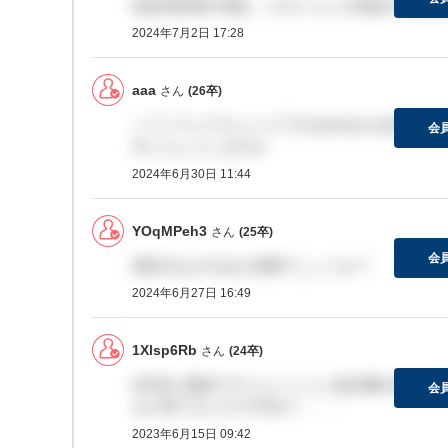
技術系採用の場合、どのくらいの英語力が必要
2024年7月2日 17:28
aaa
さん
(26卒)
ソフトウェアエンジニアのsummar worksho
会
方いらしゃいますか
2024年6月30日 11:44
YOqMPeh3
さん
(25卒)
会
英語力はどれほど必要でしょうか？
2024年6月27日 16:49
1Xlsp6Rb
さん
(24卒)
6月頭に面談でオペレーション総合職の内定い
会
まだ来てないので不安で・・・
2023年6月15日 09:42