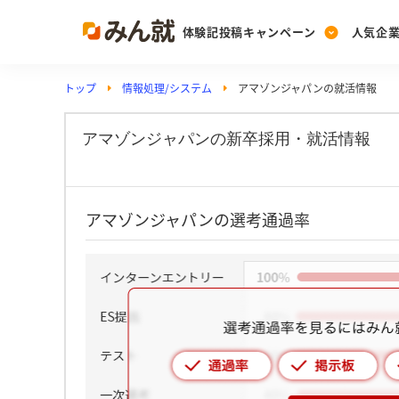
体験記投稿キャンペーン
人気企
トップ
情報処理/システム
アマゾンジャパンの就活情報
Post
Ranking
PickUp
投稿する
ランキングを見る
注目の企業特集
アマゾンジャパンの新卒採用・就活情報
Vote
アマゾンジャパンの選考通過率
投票する
動画で知ろう！業界・