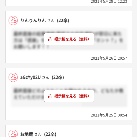
2021年5月28日 12:23
りんりんりん
(22卒)
さん
最終面接の結果連絡(電話での内定通知)が即日に来た
方は「感謝」を、即日以降に来た方は「ホント？」を
お願いします！！
2021年5月26日 20:57
aGzYy02U
(22卒)
さん
最終面接どのようなことを聞かれるのか、どなたか教
えていただけませんでしょうか？
2021年5月25日 00:54
お地蔵
(22卒)
さん