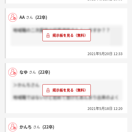
AA
(22卒)
さん
地域職の二次面接の結果連絡きた人いますか？？
2021年5月20日 12:33
なゆ
(22卒)
さん
＞かんちさん
地域職ではないけど初めて受けたあんまり出来のよく
ないテスセンで通ったから性格重視な気がします笑
2021年5月18日 12:20
かんち
(22卒)
さん