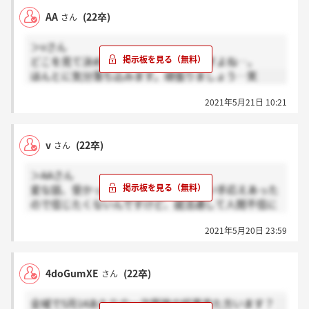
AA
(22卒)
さん
＞vさん
どこを見て決めているか分からないですよね‥。
ほんとに気分落ち込みます。頑張りましょう‥笑
2021年5月21日 10:21
v
(22卒)
さん
＞AAさん
変な話、受かったとしか思えないくらい手応えあった
ので信じたくないんですけど、就活通して人間不信に
なりそうです…笑
2021年5月20日 23:59
4doGumXE
(22卒)
さん
全域で5月14あたりの一次面接の結果来た方います？