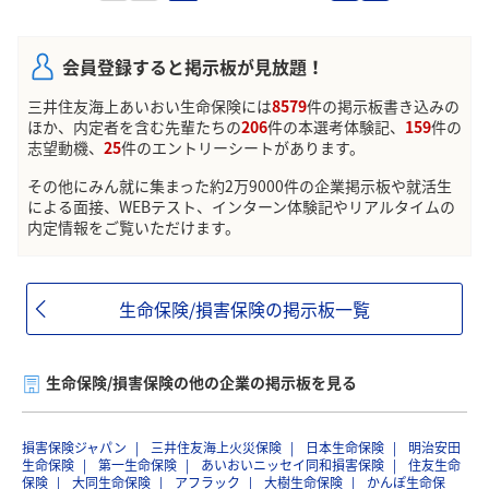
会員登録すると掲示板が見放題！
三井住友海上あいおい生命保険には
8579
件の掲示板書き込みの
ほか、内定者を含む先輩たちの
206
件の本選考体験記、
159
件の
志望動機、
25
件のエントリーシートがあります。
その他にみん就に集まった約2万9000件の企業掲示板や就活生
による面接、WEBテスト、インターン体験記やリアルタイムの
内定情報をご覧いただけます。
生命保険/損害保険の掲示板一覧
生命保険/損害保険の他の企業の掲示板を見る
損害保険ジャパン
三井住友海上火災保険
日本生命保険
明治安田
生命保険
第一生命保険
あいおいニッセイ同和損害保険
住友生命
保険
大同生命保険
アフラック
大樹生命保険
かんぽ生命保