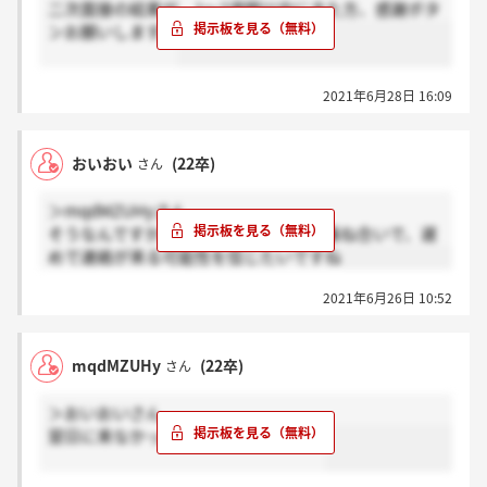
二次面接の結果が、1～2週間以内にきた方、感謝ボタ
ンお願いします。
2021年6月28日 16:09
おいおい
(22卒)
さん
＞mqdMZUHyさん
そうなんですかね～。内定辞退者との兼ね合いで、遅
めで連絡が来る可能性を信じたいですね
2021年6月26日 10:52
mqdMZUHy
(22卒)
さん
＞おいおいさん
翌日に来なかったら希望薄いですかね