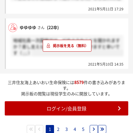
った内容も聞かれました。面接官によると思いますが
2021年5月11日 17:29
参考にしてください！
ゆゆゆゆ
(22卒)
さん
地域社員一次面接では、どのようなことを聞かれます
か？差し支えない範囲で教えていただけますと幸いで
す（ ; ; ）
2021年5月10日 14:35
三井住友海上あいおい生命保険には
8579
件の書き込みがありま
す。
掲示板の閲覧は現役学生のみに開放しています。
ログイン/会員登録
1
2
3
4
5