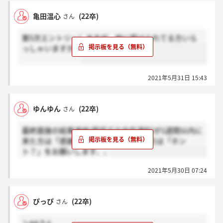
亀田温心
(22卒)
さん
第5次エントリーしますが，他に受けられてる方いら
っしゃいますか？
2021年5月31日 15:43
ゆんゆん
(22卒)
さん
最終面接の結果連絡(電話での内定通知)が1週間以内に
来た方は「感謝」を、それ以降に来た方は「ホン
ト？」をお願いします、、
2021年5月30日 07:24
ぴっぴ
(22卒)
さん