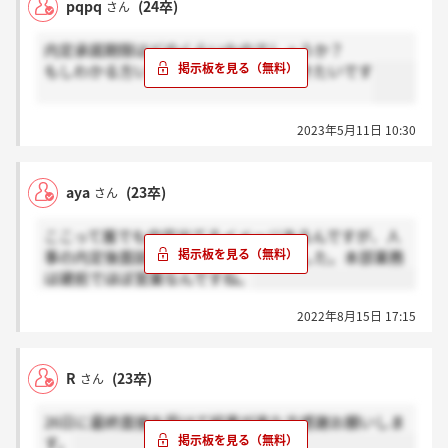
pqpq
(24卒)
さん
内定承諾期限はどのくらいなのでしょうか？
もしわかる方いましたら教えていただきたいです
2023年5月11日 10:30
aya
(23卒)
さん
ここって誰でも内定出てるイメージあるんですが、人
事の内定後面談で理由がはっきりしました。本部業務
は建前でほぼ営業なんですね。
2022年8月15日 17:15
R
(23卒)
さん
26日に最終面接を受けて結果が来た方感謝お願いしま
す。