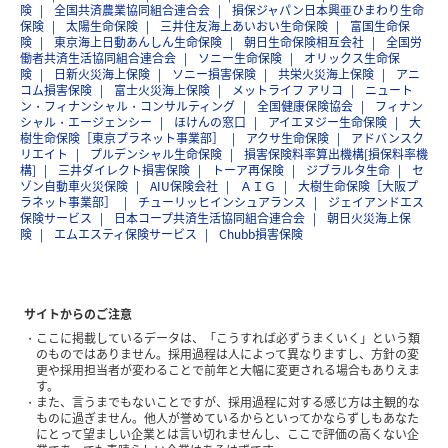
険
全国共済農業協同組合連合会
損保ジャパン日本興亜ひまわり生命
保険
太陽生命保険
三井住友海上あいおい生命保険
富国生命保
険
東京海上日動あんしん生命保険
朝日生命保険相互会社
全国労
働者共済生活協同組合連合会
ソニー生命保険
オリックス生命保
険
日新火災海上保険
ソニー損害保険
共栄火災海上保険
アニ
コム損害保険
富士火災海上保険
メットライフ アリコ
ニュート
ン・フィナンシャル・コンサルティング
全国健康保険協会
フィナン
シャル・エージェンシー
ほけんの窓口
アイエヌジー生命保険
大
樹生命保険［東京プラネット事業部］
アクサ生命保険
アドバンスク
リエイト
プルデンシャル生命保険
損害保険料率算出機構[損保料率機
構]
三井ダイレクト損害保険
トーア再保険
ジブラルタ生命
セ
ゾン自動車火災保険
AIU保険会社
ＡＩＧ
大樹生命保険［大阪プ
ラネット事業部］
チューリッヒインシュアランス
ジェイアンドエス
保険サービス
日本コープ共済生活協同組合連合会
朝日火災海上保
険
エムエスティ保険サービス
Chubb損害保険
サイトからのご注意
ここに掲載しているデータは、「こうすれば必ずうまくいく」という類
のものではありません。採用過程は人によって異なりますし、方針の変
更や採用担当者が変わることで前年と大幅に変更される場合もありえま
す。
また、言うまでもないことですが、採用過程に対する感じ方は主観的な
ものに過ぎません。他人が誉めているからといってかならずしもあなた
にとって望ましい企業とは言い切れませんし、ここで評価の高くない企