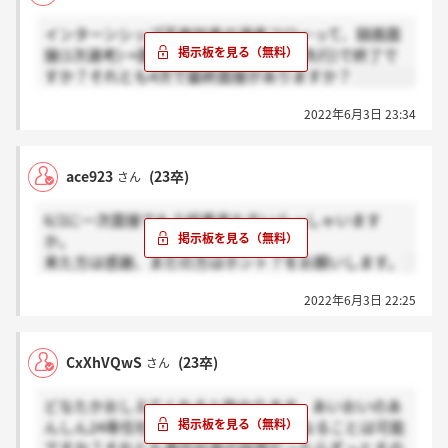
インターンシップ不参加者の選考フローって、録画面
接(1次選考)→面接(2次選考)→面接(3次先行)で終了で
すか？それとも4次で最終面接がありますか？
2022年6月3日 23:34
ace923
(23卒)
さん
6/2に一次面接でもう結果来た方いらっしゃいます
か。
来た方は感謝、まだの方はホント？をお願いします。
2022年6月3日 22:25
CxXhVQwS
(23卒)
さん
どなたかおしえてくれると助かります。あいおいのあ
んしん24専任社員から地域型の社員になることは可能