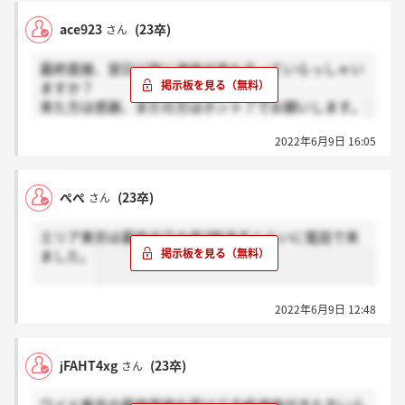
ace923
(23卒)
さん
最終面接、翌日以降に連絡が来た方っていらっしゃい
ますか？
来た方は感謝、まだの方はホント？でお願いします。
2022年6月9日 16:05
ぺぺ
(23卒)
さん
エリア東京は最終当日の夜7時過ぎぐらいに電話で来
ました。
2022年6月9日 12:48
jFAHT4xg
(23卒)
さん