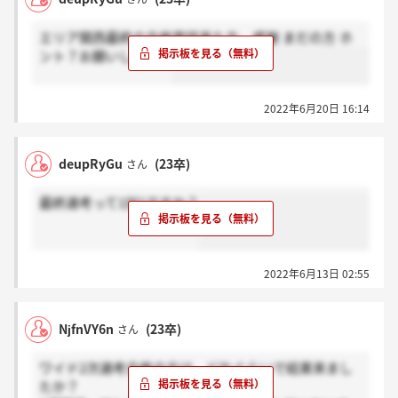
エリア関西最終の合格電話来た方、感謝 まだの方 ホ
ント？お願いします。
2022年6月20日 16:14
deupRyGu
(23卒)
さん
最終選考って1対1ですか？
2022年6月13日 02:55
NjfnVY6n
(23卒)
さん
ワイド2次選考合格の方は、どれぐらいで結果来まし
たか？