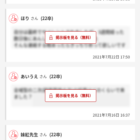
ほり
(22卒)
さん
自分は最終でサイレントされましたが、3週間経った
数日後にあんしん24の案内が来てました
そんな連絡する暇あったらきっちり祈って欲しいです
笑
2021年7月22日 17:50
あいうえ
(22卒)
さん
全域型の二次(録画面接の次)の結果はどのくらいで来
ました？
2021年7月16日 16:37
妹紅先生
(22卒)
さん