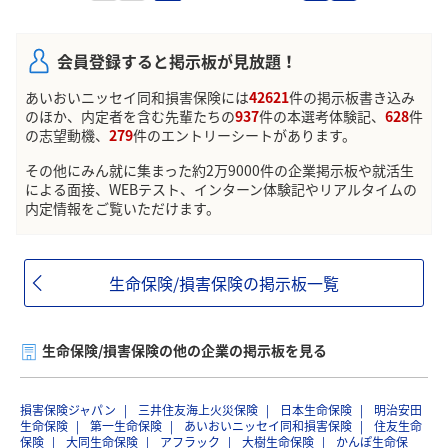
会員登録すると掲示板が見放題！
あいおいニッセイ同和損害保険には
42621
件の掲示板書き込み
のほか、内定者を含む先輩たちの
937
件の本選考体験記、
628
件
の志望動機、
279
件のエントリーシートがあります。
その他にみん就に集まった約2万9000件の企業掲示板や就活生
による面接、WEBテスト、インターン体験記やリアルタイムの
内定情報をご覧いただけます。
生命保険/損害保険の掲示板一覧
生命保険/損害保険の他の企業の掲示板を見る
損害保険ジャパン
三井住友海上火災保険
日本生命保険
明治安田
生命保険
第一生命保険
あいおいニッセイ同和損害保険
住友生命
保険
大同生命保険
アフラック
大樹生命保険
かんぽ生命保