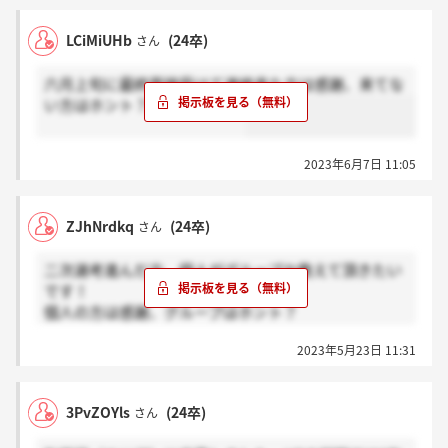
LCiMiUHb
(24卒)
さん
六月上旬に最終面接受けて連絡来た方は感謝、来てな
い方はホント？お願いします?
2023年6月7日 11:05
ZJhNrdkq
(24卒)
さん
二次選考進んだ方、個人がグループか教えて頂きたい
です！
個人の方は感謝、グループはホント？
よろしくお願いします！
2023年5月23日 11:31
3PvZOYls
(24卒)
さん