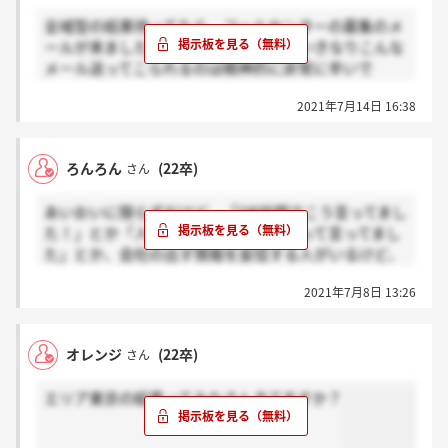
全域型の結果待ってたら、コールセンターの募集のメ
ールが来ました。合否の連絡もせずにいきなりこんな
メール送ってこられるのは精神的に非常に辛いで
す…。
2021年7月14日 16:38
ろんろん
(22卒)
さん
あいおいに限らずだけど、「OB訪問でこう言ってまし
た！」とか「人事はそんなことはないって言ってまし
た」とか、会社の出す情報を妄信する人がいるけど、
こういう会社ってネガティブな情報は一切出さない
2021年7月8日 13:26
し、普通に嘘つくからね……特にソフトな面。
人事側は「一旦入社させちゃえばあとはどうにでもな
る」って意図が強いし、利害関係のない、採用に関係
オレンジ
(22卒)
さん
のないOB訪問してから入社を決めたほうがいいと思
う。
エリア東京の結果ってみなさんきてますか？