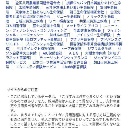
険
全国共済農業協同組合連合会
損保ジャパン日本興亜ひまわり生命
保険
太陽生命保険
三井住友海上あいおい生命保険
富国生命保
険
東京海上日動あんしん生命保険
朝日生命保険相互会社
全国労
働者共済生活協同組合連合会
ソニー生命保険
オリックス生命保
険
日新火災海上保険
ソニー損害保険
共栄火災海上保険
アニ
コム損害保険
富士火災海上保険
メットライフ アリコ
ニュート
ン・フィナンシャル・コンサルティング
全国健康保険協会
フィナン
シャル・エージェンシー
ほけんの窓口
アイエヌジー生命保険
大
樹生命保険［東京プラネット事業部］
アクサ生命保険
アドバンスク
リエイト
プルデンシャル生命保険
損害保険料率算出機構[損保料率機
構]
三井ダイレクト損害保険
トーア再保険
ジブラルタ生命
セ
ゾン自動車火災保険
AIU保険会社
ＡＩＧ
大樹生命保険［大阪プ
ラネット事業部］
チューリッヒインシュアランス
ジェイアンドエス
保険サービス
日本コープ共済生活協同組合連合会
朝日火災海上保
険
エムエスティ保険サービス
Chubb損害保険
サイトからのご注意
ここに掲載しているデータは、「こうすれば必ずうまくいく」という類
のものではありません。採用過程は人によって異なりますし、方針の変
更や採用担当者が変わることで前年と大幅に変更される場合もありえま
す。
また、言うまでもないことですが、採用過程に対する感じ方は主観的な
ものに過ぎません。他人が誉めているからといってかならずしもあなた
にとって望ましい企業とは言い切れませんし、ここで評価の高くない企