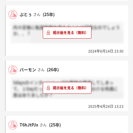
ぷとぅ
(25卒)
さん
内々定後に転居有無を変えることは可能なのでしょう
か、、？
2024年6月14日 23:30
バーモン
(26卒)
さん
5daysのインターンシップの面接で落選してしまっ
て、１Dayだったんですけど、本選考における待遇に
差はありましたか？
2025年4月24日 13:23
T6hJtPJx
(25卒)
さん