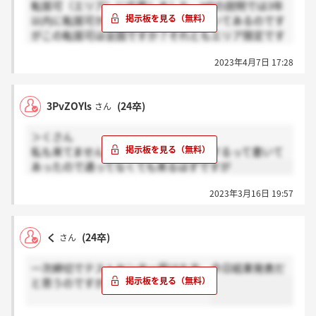
転居可（エリア）に応募しました。HPの説明では3年
以内に転居可か転居不可に決めると書いてあるのです
がこの転居可は全国ですか？それともエリア限定です
か？教えていただきたいです。
2023年4月7日 17:28
3PvZOYls
(24卒)
さん
＞くさん
私も来てません。合否に関わらず連絡するって書いて
あったので通ってなくても来るはずですが
2023年3月16日 19:57
く
(24卒)
さん
一次締切でテストセンター受けた方、今日結果発表だ
と思うのですが、結果届いてますか？