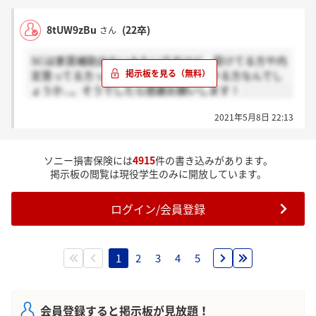
と思いますか？」と聞かれたので、いくつか強みを言
えるようにしておくと、良いかもしれません！あと、
8tUW9zBu
(22卒)
さん
ガクチカは２つ聞かれたので、これも念のため準備し
ておくと安心だと感じました。
SCは家賃補助出ないみたいですけど、受けてる方や内
逆質問の時間は10分弱あったので、３～４つ程質問さ
定貰ってる方ってほとんど実家通いできる方なんでし
せて頂き、終了という感じでした。
ょうか...。そうでしたら感謝お願いします！
あくまで私の時の場合なので、全て当てはまることは
2021年5月8日 22:13
無いかもしれませんが、基本的な準備がしっかりでき
ていれば大丈夫だと思います！！
ソニー損害保険には
4915
件の書き込みがあります。
長々と失礼しました。がんばってください！！
掲示板の閲覧は現役学生のみに開放しています。
ログイン/会員登録
1
2
3
4
5
会員登録すると掲示板が見放題！