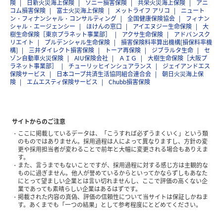
険
日新火災海上保険
ソニー損害保険
共栄火災海上保険
アニ
コム損害保険
富士火災海上保険
メットライフ アリコ
ニュート
ン・フィナンシャル・コンサルティング
全国健康保険協会
フィナン
シャル・エージェンシー
ほけんの窓口
アイエヌジー生命保険
大
樹生命保険［東京プラネット事業部］
アクサ生命保険
アドバンスク
リエイト
プルデンシャル生命保険
損害保険料率算出機構[損保料率機
構]
三井ダイレクト損害保険
トーア再保険
ジブラルタ生命
セ
ゾン自動車火災保険
AIU保険会社
ＡＩＧ
大樹生命保険［大阪プ
ラネット事業部］
チューリッヒインシュアランス
ジェイアンドエス
保険サービス
日本コープ共済生活協同組合連合会
朝日火災海上保
険
エムエスティ保険サービス
Chubb損害保険
サイトからのご注意
ここに掲載しているデータは、「こうすれば必ずうまくいく」という類
のものではありません。採用過程は人によって異なりますし、方針の変
更や採用担当者が変わることで前年と大幅に変更される場合もありえま
す。
また、言うまでもないことですが、採用過程に対する感じ方は主観的な
ものに過ぎません。他人が誉めているからといってかならずしもあなた
にとって望ましい企業とは言い切れませんし、ここで評価の高くない企
業であっても素晴らしい企業はあるはずです。
掲載された内容の真偽、評価の信頼性について当サイトは保証しかねま
す。あくまでも「一つの結果」として参考程度にとどめてください。