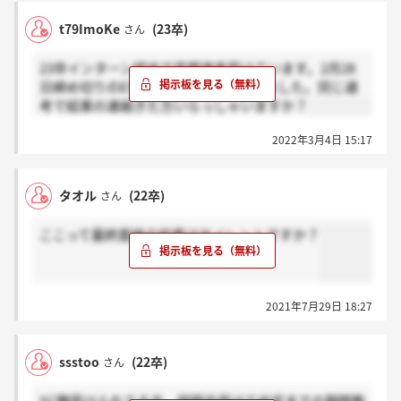
t79ImoKe
(23卒)
さん
23卒インターン経由で早期選考受けています。2月28
日締め切りのESと1分の動画を提出しました。同じ選
考で結果の連絡きた方いらっしゃいますか？
2022年3月4日 15:17
タオル
(22卒)
さん
ここって最終面接の結果はサイレントですか？
2021年7月29日 18:27
ssstoo
(22卒)
さん