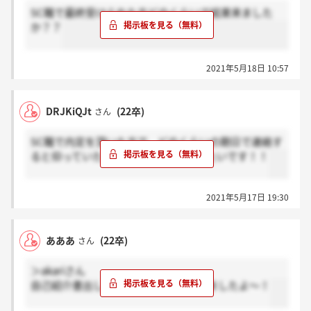
SC職で最終受けられた方どのくらいで結果来ました
か？？
2021年5月18日 10:57
DRJKiQJt
(22卒)
さん
SC職で内定を頂いた方で、どのくらいの期日で連絡す
ると仰っていたかわかる人教えて頂きたいです！！
2021年5月17日 19:30
あああ
(22卒)
さん
＞akariさん
自己紹介書出したらすぐにメールが来ましたよ～！