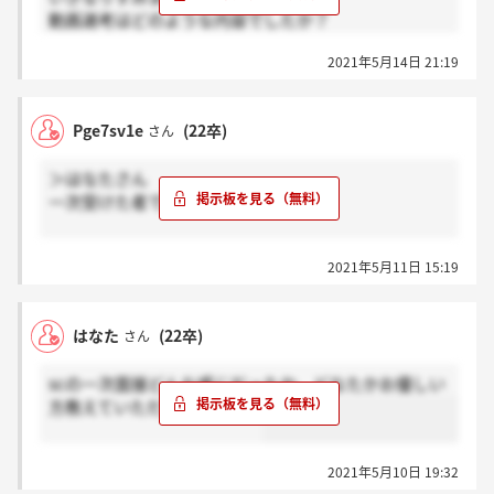
動画選考はどのような内容でしたか？
また、動画選考が通れば１次面接という流れでしょう
2021年5月14日 21:19
か？
Pge7sv1e
(22卒)
さん
＞はなたさん
一次受けた者です！
面接官２人（女性は若手、男性は中堅？）対学生１人
2021年5月11日 15:19
でした。雰囲気は、とても穏やかであり話しやすかっ
たです＾＾
最初に志望動機を聞かれ、その後自己PR、ガクチカ、
はなた
(22卒)
さん
選考状況など基本的な質問を中心にされました。どの
項目もかなり深掘りをされるので、しっかりとした事
scの一次面接どんな感じだったか、どなたかお優しい
前準備が必要だと思います。
方教えていただきたいです！
私の場合、志望動機が少々浅かったようで、その点は
やんわり否定はされました・・。そして「志望動機で
2021年5月10日 19:32
言ってくれたこと以外で、当社にしかない強みは何だ