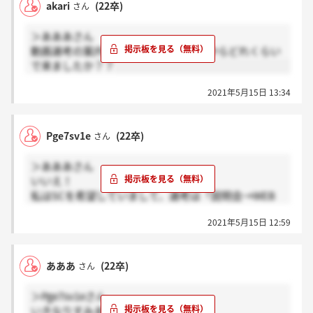
akari
(22卒)
さん
＞あああさん
動画選考の案内って自己紹介書送ってからどれくらい
で来ましたか？？
2021年5月15日 13:34
Pge7sv1e
(22卒)
さん
＞あああさん
いいえ！
私はSCを希望していまして、選考は「説明会→WEB
テスト→一次面接→最終面接」という流れで進みまし
2021年5月15日 12:59
た。ですので、動画選考は案内されていないんです
よ・・。 あああさんもSC希望ですか？？
あああ
(22卒)
さん
＞Pge7sv1eさん
いきなりすみません。