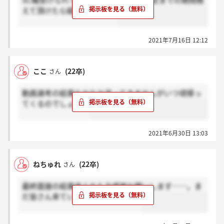
SC職受けられてる方、説明会受けて内定までの期間教
えて頂けたら嬉しいです、、
2021年7月16日 12:12
ここ
(22卒)
さん
動画選考の結果なかなか返ってきませんがいつ頃帰っ
てくるのでしょう？
2021年6月30日 13:03
ねちゅれ
(22卒)
さん
最終面接の結果来られた方感謝お願いします……。ま
だ皆さん来ていないのですかね。？