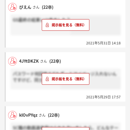
ぴえん
(22卒)
さん
GS最終の結果いつ来ました？
2021年5月31日 14:18
4JYtDKZK
(22卒)
さん
パスワード何回変えてもずっとマイページ入れないん
ですけど、同士います？
2021年5月29日 17:57
klOvPYqz
(22卒)
さん
SC職の動画選考受けられた方いましたら、どんなテー