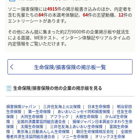
ソニー損害保険には
4915
件の掲示板書き込みのほか、内定者を
含む先輩たちの
84
件の本選考体験記、
64
件の志望動機、
12
件の
エントリーシートがあります。
その他にみん就に集まった約2万9000件の企業掲示板や就活生
による面接、WEBテスト、インターン体験記やリアルタイムの
内定情報をご覧いただけます。
生命保険/損害保険の掲示板一覧
生命保険/損害保険の他の企業の掲示板を見る
損害保険ジャパン
三井住友海上火災保険
日本生命保険
明治安田
生命保険
第一生命保険
あいおいニッセイ同和損害保険
住友生命
保険
大同生命保険
アフラック
大樹生命保険
かんぽ生命保
険
全国共済農業協同組合連合会
損保ジャパン日本興亜ひまわり生命
保険
太陽生命保険
三井住友海上あいおい生命保険
富国生命保
険
東京海上日動あんしん生命保険
朝日生命保険相互会社
全国労
働者共済生活協同組合連合会
ソニー生命保険
オリックス生命保