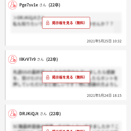
Pge7sv1e
(22卒)
さん
＞DRJKiQJtさん
私も知りたいです！誰かご存じの方いませんか？？
2021年5月25日 10:32
IlKrV7r9
(22卒)
さん
先週GSの最終受けた方で内定出た方いましたら感謝
を、受けたけどまだ連絡がない方いましたらホントを
押していただけると嬉しいです！特に感謝の方よろし
かったら週の前半か後半か返信ください
2021年5月24日 18:15
DRJKiQJt
(22卒)
さん
SC職最終面接の結果ってどれくらいできましたか？こ