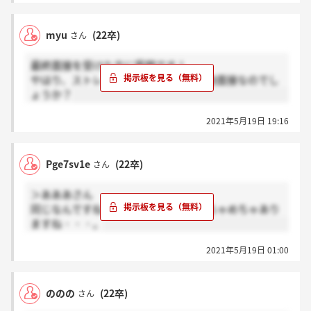
myu
(22卒)
さん
最終面接を受けた方に質問です！
やはり、ストレス耐性を見られて、圧迫面接なのでし
ょうか？
2021年5月19日 19:16
Pge7sv1e
(22卒)
さん
＞あああさん
同じなんですね！！ならその可能性めちゃめちゃあり
ますね・・・。
2021年5月19日 01:00
ののの
(22卒)
さん