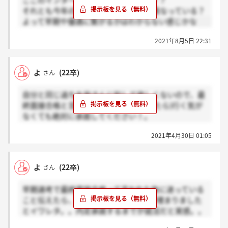
ここのインターンって全く人気ない？？？
それとも今年のプログラムは例年とは異なっている？
よって早期や優遇に繋がるかはわからない感じかな
2021年8月5日 22:31
よ
(22卒)
さん
自分と同じ過ちを皆さんに犯して欲しくないので、最
終面接合格と言われたら(内定欲しかったら)行く気が
なくても絶対に承諾してください！。
意思決定イベントとやらにも出席して終了後のアンケ
2021年4月30日 01:05
ートで入社する旨を記入しました。ですが、「あのア
ンケートはウチじゃなくて株式会社パフという人材会
社が主催のものだから関係ない(ソニー生命も合同で
よ
(22卒)
さん
やっているのに)」と言われてしまいました。
早期選考で最終面接合格って言われた後に迷っている
こと伝えたら、1週間後に電話で内定枠埋まりました
とイワレタ。。内定承諾するまでが就活だと実感。。
ちなみに3月中旬の話です。