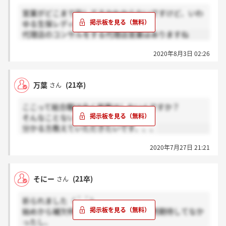
営業がどこまで指してるかわからないですけど、いわ
ゆる生保レディ的な営業はないですよ
代理店のコンサルをする代理店営業はありますね
2020年8月3日 02:26
万葉
(21卒)
さん
ここって総合職は全く営業はしないんですか？
そんなことないですよね？笑
分かる方教えていただきたいです、、、
2020年7月27日 21:21
そにー
(21卒)
さん
祈られました（＾＾）
始めから補欠枠で面接遅かったから全然期待してなか
ったし、