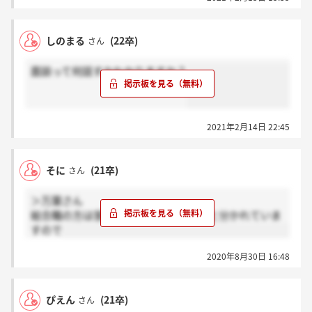
しのまる
(22卒)
さん
面談って何話すかわかりますか？
2021年2月14日 22:45
そに
(21卒)
さん
＞万葉さん
総合職の方は営業ないですよ！営業職と分かれていま
すので
2020年8月30日 16:48
ぴえん
(21卒)
さん