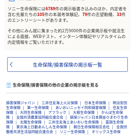
ソニー生命保険には
6789
件の掲示板書き込みのほか、内定者を
含む先輩たちの
105
件の本選考体験記、
79
件の志望動機、
33
件
のエントリーシートがあります。
その他にみん就に集まった約2万9000件の企業掲示板や就活生
による面接、WEBテスト、インターン体験記やリアルタイムの
内定情報をご覧いただけます。
生命保険/損害保険の掲示板一覧
生命保険/損害保険の他の企業の掲示板を見る
損害保険ジャパン
三井住友海上火災保険
日本生命保険
明治安田
生命保険
第一生命保険
あいおいニッセイ同和損害保険
住友生命
保険
大同生命保険
アフラック
大樹生命保険
かんぽ生命保
険
全国共済農業協同組合連合会
損保ジャパン日本興亜ひまわり生命
保険
太陽生命保険
三井住友海上あいおい生命保険
富国生命保
険
東京海上日動あんしん生命保険
朝日生命保険相互会社
全国労
働者共済生活協同組合連合会
ソニー生命保険
オリックス生命保