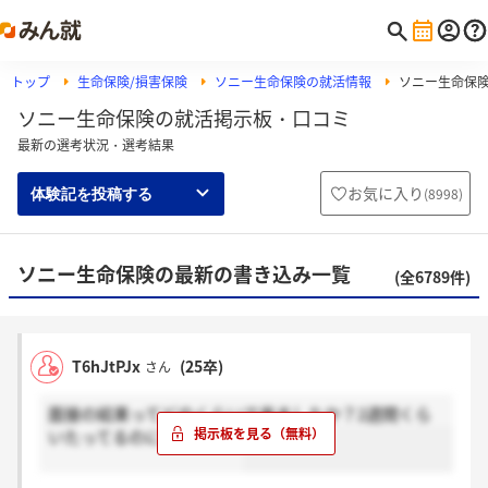
トップ
生命保険/損害保険
ソニー生命保険の就活情報
ソニー生命保
ソニー生命保険の就活掲示板・口コミ
最新の選考状況・選考結果
お気に入り
(
8998
)
体験記を投稿する
ソニー生命保険の最新の書き込み一覧
(全6789件)
T6hJtPJx
(25卒)
さん
面接の結果ってどのくらいで来ましたか？2週間くら
いたってるのに来てなくて