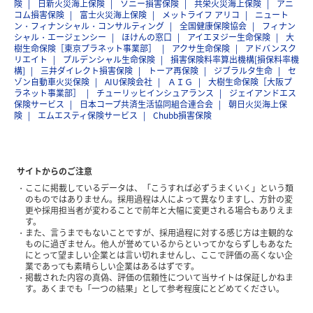
険
日新火災海上保険
ソニー損害保険
共栄火災海上保険
アニ
コム損害保険
富士火災海上保険
メットライフ アリコ
ニュート
ン・フィナンシャル・コンサルティング
全国健康保険協会
フィナン
シャル・エージェンシー
ほけんの窓口
アイエヌジー生命保険
大
樹生命保険［東京プラネット事業部］
アクサ生命保険
アドバンスク
リエイト
プルデンシャル生命保険
損害保険料率算出機構[損保料率機
構]
三井ダイレクト損害保険
トーア再保険
ジブラルタ生命
セ
ゾン自動車火災保険
AIU保険会社
ＡＩＧ
大樹生命保険［大阪プ
ラネット事業部］
チューリッヒインシュアランス
ジェイアンドエス
保険サービス
日本コープ共済生活協同組合連合会
朝日火災海上保
険
エムエスティ保険サービス
Chubb損害保険
サイトからのご注意
ここに掲載しているデータは、「こうすれば必ずうまくいく」という類
のものではありません。採用過程は人によって異なりますし、方針の変
更や採用担当者が変わることで前年と大幅に変更される場合もありえま
す。
また、言うまでもないことですが、採用過程に対する感じ方は主観的な
ものに過ぎません。他人が誉めているからといってかならずしもあなた
にとって望ましい企業とは言い切れませんし、ここで評価の高くない企
業であっても素晴らしい企業はあるはずです。
掲載された内容の真偽、評価の信頼性について当サイトは保証しかねま
す。あくまでも「一つの結果」として参考程度にとどめてください。