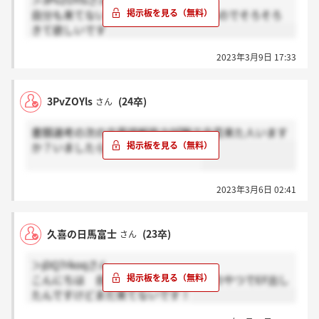
＞3PvZOYlsさん
自分も来てないです1週間以上経ってるのでそろそろ
きて欲しいです
2023年3月9日 17:33
3PvZOYls
(24卒)
さん
書類選考の次の文章読解能力試験で合否来た人います
か？いましたら感謝お願いします。
2023年3月6日 02:41
久喜の日馬富士
(23卒)
さん
＞jDQ7rkoqさん
こんにちは 自分も二週間くらい前？のやつでEF出し
たんですけどまだ来てないです！