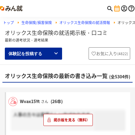
トップ
生命保険/損害保険
オリックス生命保険の就活情報
オリック
オリックス生命保険の就活掲示板・口コミ
最新の選考状況・選考結果
お気に入り
(
4822
)
体験記を投稿する
オリックス生命保険の最新の書き込み一覧
(全5304件)
Wvax15Yt
(26卒)
さん
人事の方々は素晴らしい方ばかりです。