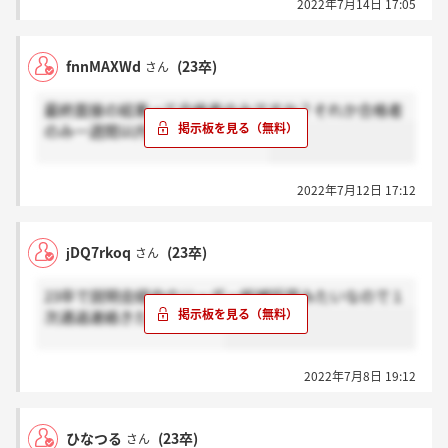
2022年7月14日 17:05
fnnMAXWd
(23卒)
さん
最終面接の結果って合格者のみですか？それか合格者
のみ一週間以内に電話ですかね？
2022年7月12日 17:12
jDQ7rkoq
(23卒)
さん
23卒で説明会経由のリーダー候補採用みたいなので１
次通過連絡きた人います？
2022年7月8日 19:12
ひなつる
(23卒)
さん