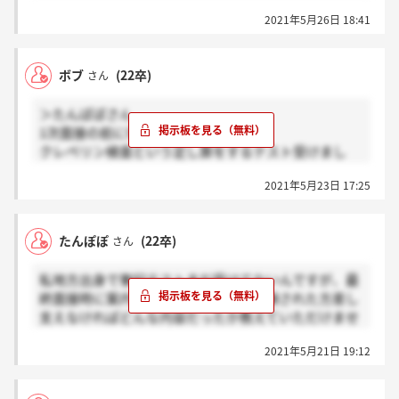
2021年5月26日 18:41
ボブ
(22卒)
さん
＞たんぽぽさん
1次面接の前に行ったやつですかね？
クレペリン検査という足し算をするテスト受けまし
た。
2021年5月23日 17:25
たんぽぽ
(22卒)
さん
私地方出身で筆記テストまだ受けてないんですが、最
終面接時に案内されるようで、既に受験された方差し
支えなければどんな内容だったか教えていただけませ
んか？
2021年5月21日 19:12