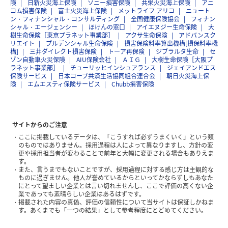
険
日新火災海上保険
ソニー損害保険
共栄火災海上保険
アニ
コム損害保険
富士火災海上保険
メットライフ アリコ
ニュート
ン・フィナンシャル・コンサルティング
全国健康保険協会
フィナン
シャル・エージェンシー
ほけんの窓口
アイエヌジー生命保険
大
樹生命保険［東京プラネット事業部］
アクサ生命保険
アドバンスク
リエイト
プルデンシャル生命保険
損害保険料率算出機構[損保料率機
構]
三井ダイレクト損害保険
トーア再保険
ジブラルタ生命
セ
ゾン自動車火災保険
AIU保険会社
ＡＩＧ
大樹生命保険［大阪プ
ラネット事業部］
チューリッヒインシュアランス
ジェイアンドエス
保険サービス
日本コープ共済生活協同組合連合会
朝日火災海上保
険
エムエスティ保険サービス
Chubb損害保険
サイトからのご注意
ここに掲載しているデータは、「こうすれば必ずうまくいく」という類
のものではありません。採用過程は人によって異なりますし、方針の変
更や採用担当者が変わることで前年と大幅に変更される場合もありえま
す。
また、言うまでもないことですが、採用過程に対する感じ方は主観的な
ものに過ぎません。他人が誉めているからといってかならずしもあなた
にとって望ましい企業とは言い切れませんし、ここで評価の高くない企
業であっても素晴らしい企業はあるはずです。
掲載された内容の真偽、評価の信頼性について当サイトは保証しかねま
す。あくまでも「一つの結果」として参考程度にとどめてください。