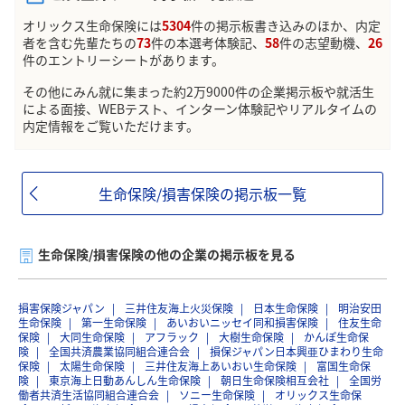
オリックス生命保険には
5304
件の掲示板書き込みのほか、内定
者を含む先輩たちの
73
件の本選考体験記、
58
件の志望動機、
26
件のエントリーシートがあります。
その他にみん就に集まった約2万9000件の企業掲示板や就活生
による面接、WEBテスト、インターン体験記やリアルタイムの
内定情報をご覧いただけます。
生命保険/損害保険の掲示板一覧
生命保険/損害保険の他の企業の掲示板を見る
損害保険ジャパン
三井住友海上火災保険
日本生命保険
明治安田
生命保険
第一生命保険
あいおいニッセイ同和損害保険
住友生命
保険
大同生命保険
アフラック
大樹生命保険
かんぽ生命保
険
全国共済農業協同組合連合会
損保ジャパン日本興亜ひまわり生命
保険
太陽生命保険
三井住友海上あいおい生命保険
富国生命保
険
東京海上日動あんしん生命保険
朝日生命保険相互会社
全国労
働者共済生活協同組合連合会
ソニー生命保険
オリックス生命保