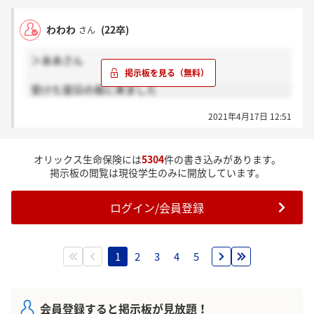
わわわ
(22卒)
さん
＞ああさん
受けた翌日の夜に来ました
2021年4月17日 12:51
オリックス生命保険には
5304
件の書き込みがあります。
掲示板の閲覧は現役学生のみに開放しています。
ログイン/会員登録
1
2
3
4
5
会員登録すると掲示板が見放題！