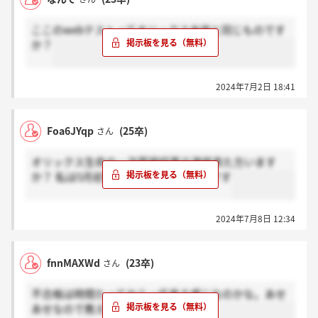
ここのwebテストってオリックス本体と同じものです
か？
2024年7月2日 18:41
Foa6JYqp
(25卒)
さん
オリックス生命の一次面接結果の連絡来た方います
か？ 私は5月初旬に受けて音沙汰なしです
2024年7月8日 12:34
fnnMAXWd
(23卒)
さん
不合格は時間たってから一応来る感じなのかな。あせ
あせなので教えていただきたいです。