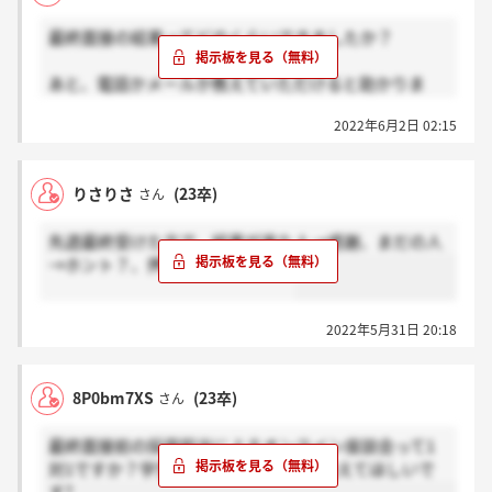
最終面接の結果ってどのくらいできましたか？
あと、電話かメールか教えていただけると助かりま
す。
2022年6月2日 02:15
りさりさ
(23卒)
さん
先週最終受けた方で、結果が来た人→感謝、まだの人
→ホント？、押してほしいです！
2022年5月31日 20:18
8P0bm7XS
(23卒)
さん
最終面接前の採用担当によるオンライン座談会って1
対1ですか？学生の人数・人事の人数教えてほしいで