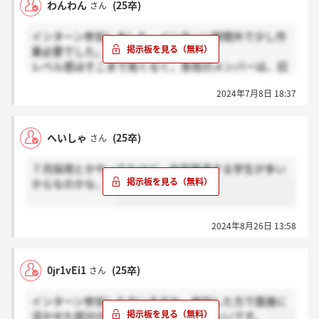
わんわん
(25卒)
さん
インターン参加しました。インターン時間外で少し作
業必要でした。
レベル感はそこまで高くなく、各班のメンバーは、旧
帝、上位国立、中位私文、下位私文が１～2人ずつ配
2024年7月8日 18:37
備されていました。上下の差が激しいため、IQの違い
か議論になっていないことも多々ありました。
へいしゃ
(25卒)
さん
７月採用とかやってたけど、内定辞退する学生が多い
からなのかな、、
2024年8月26日 13:58
0jr1vEi1
(25卒)
さん
インターン参加した方いますか。参加した方で面接に
活かせた部分があれば教えていただきたいです。