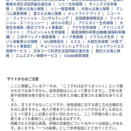
働者共済生活協同組合連合会
ソニー生命保険
オリックス生命保
険
日新火災海上保険
ソニー損害保険
共栄火災海上保険
アニ
コム損害保険
富士火災海上保険
メットライフ アリコ
ニュート
ン・フィナンシャル・コンサルティング
全国健康保険協会
フィナン
シャル・エージェンシー
ほけんの窓口
アイエヌジー生命保険
大
樹生命保険［東京プラネット事業部］
アクサ生命保険
アドバンスク
リエイト
プルデンシャル生命保険
損害保険料率算出機構[損保料率機
構]
三井ダイレクト損害保険
トーア再保険
ジブラルタ生命
セ
ゾン自動車火災保険
AIU保険会社
ＡＩＧ
大樹生命保険［大阪プ
ラネット事業部］
チューリッヒインシュアランス
ジェイアンドエス
保険サービス
日本コープ共済生活協同組合連合会
朝日火災海上保
険
エムエスティ保険サービス
Chubb損害保険
サイトからのご注意
ここに掲載しているデータは、「こうすれば必ずうまくいく」という類
のものではありません。採用過程は人によって異なりますし、方針の変
更や採用担当者が変わることで前年と大幅に変更される場合もありえま
す。
また、言うまでもないことですが、採用過程に対する感じ方は主観的な
ものに過ぎません。他人が誉めているからといってかならずしもあなた
にとって望ましい企業とは言い切れませんし、ここで評価の高くない企
業であっても素晴らしい企業はあるはずです。
掲載された内容の真偽、評価の信頼性について当サイトは保証しかねま
す。あくまでも「一つの結果」として参考程度にとどめてください。