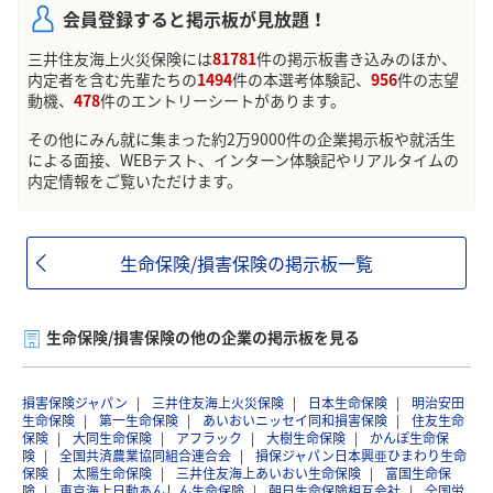
会員登録すると掲示板が見放題！
三井住友海上火災保険には
81781
件の掲示板書き込みのほか、
内定者を含む先輩たちの
1494
件の本選考体験記、
956
件の志望
動機、
478
件のエントリーシートがあります。
その他にみん就に集まった約2万9000件の企業掲示板や就活生
による面接、WEBテスト、インターン体験記やリアルタイムの
内定情報をご覧いただけます。
生命保険/損害保険の掲示板一覧
生命保険/損害保険の他の企業の掲示板を見る
損害保険ジャパン
三井住友海上火災保険
日本生命保険
明治安田
生命保険
第一生命保険
あいおいニッセイ同和損害保険
住友生命
保険
大同生命保険
アフラック
大樹生命保険
かんぽ生命保
険
全国共済農業協同組合連合会
損保ジャパン日本興亜ひまわり生命
保険
太陽生命保険
三井住友海上あいおい生命保険
富国生命保
険
東京海上日動あんしん生命保険
朝日生命保険相互会社
全国労