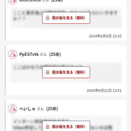
さん
ここと東京海上日動内定持ってたらどちらにいきます
か？？
2024年6月4日 12:32
PpES7vtk
(25卒)
さん
ここはかなりの顔採用企業ですよね。
2024年6月21日 13:51
へいしゃ
(25卒)
さん
インターン参加者が多すぎる。
5days参加して課題量エグイのに優遇少ないのは残