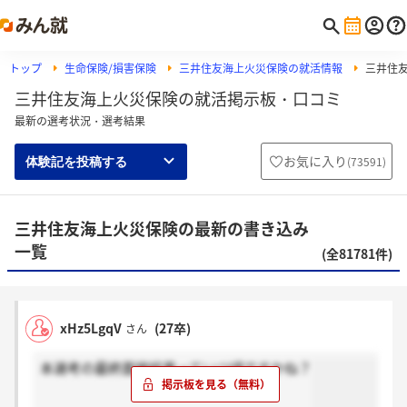
トップ
生命保険/損害保険
三井住友海上火災保険の就活情報
三井住
三井住友海上火災保険の就活掲示板・口コミ
最新の選考状況・選考結果
お気に入り
(
73591
)
体験記を投稿する
三井住友海上火災保険の最新の書き込み
一覧
(全81781件)
xHz5LgqV
(27卒)
さん
本選考の最終面接結果っていつ頃ですかね？