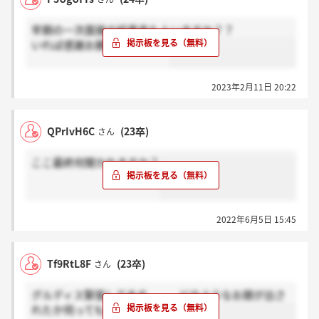
早期の一次面接の結果来た人いますか？？
いれば感謝お願いします。。
2023年2月11日 20:22
QPrIvH6C
(23卒)
さん
ここ最終何聞かれますか？
2022年6月5日 15:45
Tf9RtL8F
(23卒)
さん
グルディス緊張してます、、、どのようなお題が出さ
れたか伺ってもいいですか？