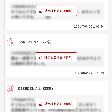
＞lI8oREvOさん
そうなんですね！ありがとうございます、めちゃくち
ゃ怖いですね、、、(涙)
ちなみに、最終面接の予約をしたら予約していたはず
2021年6月25日 00:54
のweb質問会がなくなっていて参加出来なかったので
すが、同じような方いましたでしょうか、、、？
lI8oREvO
(22卒)
さん
＞rO1E6QZLさん
僕は一週間できましたが、面接翌日にほのめかすよう
な連絡を頂きました。
2021年6月24日 23:39
rO1E6QZL
(22卒)
さん
＞hopperさん
そうなんですね！わざわざありがとうございます！
全国転勤やシフト制、FPの資格の話などはされなかっ