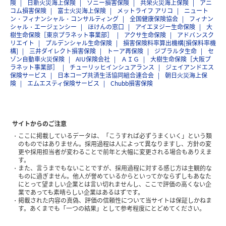
険
日新火災海上保険
ソニー損害保険
共栄火災海上保険
アニ
コム損害保険
富士火災海上保険
メットライフ アリコ
ニュート
ン・フィナンシャル・コンサルティング
全国健康保険協会
フィナン
シャル・エージェンシー
ほけんの窓口
アイエヌジー生命保険
大
樹生命保険［東京プラネット事業部］
アクサ生命保険
アドバンスク
リエイト
プルデンシャル生命保険
損害保険料率算出機構[損保料率機
構]
三井ダイレクト損害保険
トーア再保険
ジブラルタ生命
セ
ゾン自動車火災保険
AIU保険会社
ＡＩＧ
大樹生命保険［大阪プ
ラネット事業部］
チューリッヒインシュアランス
ジェイアンドエス
保険サービス
日本コープ共済生活協同組合連合会
朝日火災海上保
険
エムエスティ保険サービス
Chubb損害保険
サイトからのご注意
ここに掲載しているデータは、「こうすれば必ずうまくいく」という類
のものではありません。採用過程は人によって異なりますし、方針の変
更や採用担当者が変わることで前年と大幅に変更される場合もありえま
す。
また、言うまでもないことですが、採用過程に対する感じ方は主観的な
ものに過ぎません。他人が誉めているからといってかならずしもあなた
にとって望ましい企業とは言い切れませんし、ここで評価の高くない企
業であっても素晴らしい企業はあるはずです。
掲載された内容の真偽、評価の信頼性について当サイトは保証しかねま
す。あくまでも「一つの結果」として参考程度にとどめてください。