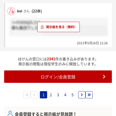
kei
(22卒)
さん
＞rO1E6QZLさん
僕も集団でした！
2021年5月26日 22:28
ほけんの窓口には
2341
件の書き込みがあります。
掲示板の閲覧は現役学生のみに開放しています。
ログイン/会員登録
1
2
3
4
5
会員登録すると掲示板が見放題！