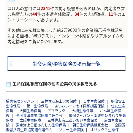
ほけんの窓口には
2341
件の掲示板書き込みのほか、内定者を含
む先輩たちの
44
件の本選考体験記、
34
件の志望動機、
11
件のエ
ントリーシートがあります。
その他にみん就に集まった約2万9000件の企業掲示板や就活生
による面接、WEBテスト、インターン体験記やリアルタイムの
内定情報をご覧いただけます。
生命保険/損害保険の掲示板一覧
生命保険/損害保険の他の企業の掲示板を見る
損害保険ジャパン
三井住友海上火災保険
日本生命保険
明治安田
生命保険
第一生命保険
あいおいニッセイ同和損害保険
住友生命
保険
大同生命保険
アフラック
大樹生命保険
かんぽ生命保
険
全国共済農業協同組合連合会
損保ジャパン日本興亜ひまわり生命
保険
太陽生命保険
三井住友海上あいおい生命保険
富国生命保
険
東京海上日動あんしん生命保険
朝日生命保険相互会社
全国労
働者共済生活協同組合連合会
ソニー生命保険
オリックス生命保