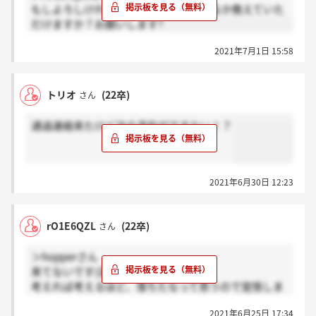
もしよろしければ最終どんな質問されるか教えていた
だけますか？お願いします?
2021年7月1日 15:58
トリオ
(22卒)
さん
通過連絡来たけど次の予約ができない！？
2021年6月30日 12:23
rO1E6QZL
(22卒)
さん
＞hopperさん
来てないです(涙)
考えれば考えるほど、落ちたなって思うので覚悟しま
すw
2021年6月25日 17:34