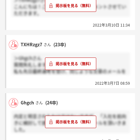
＞TXHRzgz7さん
こんにちは！ご参考になればと思いコメントさせてい
ただきます。
私も同じようなメールをいただき、1週間ほどでない
2022年3月10日 11:34
内内定をいただきました！
TXHRzgz7
(23卒)
さん
＞Ghgchさん
質問失礼します。
私も先日最終選考を受け、同じような文章のメールを
頂きました。Ghgchさんはその後なにか連絡来ました
2022年3月7日 08:59
か？
Ghgch
(24卒)
さん
内定と明言されたわけではないですが、「入社を前向
きに検討して欲しい」という内容のメールを頂いきま
した。