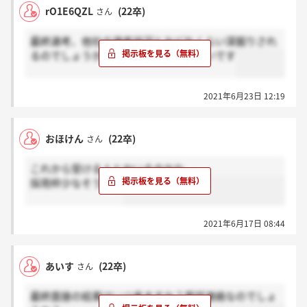
rO1E6QZL
(22卒)
さん
最終選考、他社の選考状況とかどれくらい深掘りされ
るのでしょうか、、、めちゃくちゃ怖いです
2021年6月23日 12:19
おほけん
(22卒)
さん
これから受ける人とかいるのかな、、
採用枠少なそう、、
2021年6月17日 08:44
あいす
(22卒)
さん
最終面接の結果はいつ来ますか？電話連絡なのでしょ